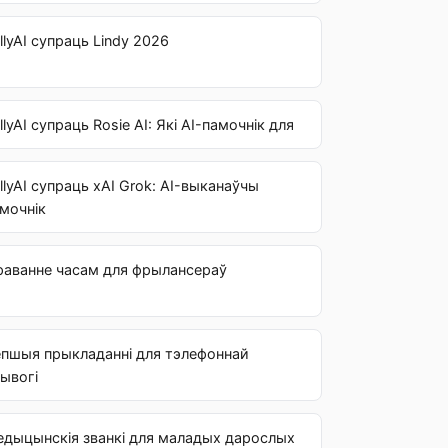
llyAI супраць Lindy 2026
llyAI супраць Rosie AI: Які AI-памочнік для
llyAI супраць xAI Grok: AI-выканаўчы
мочнік
раванне часам для фрылансераў
пшыя прыкладанні для тэлефоннай
ывогі
дыцынскія званкі для маладых дарослых