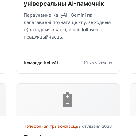
універсальны AI-памочнік
Параўнанне KallyAI і Gemini па
дэлегаванні поўнага цыклу: зыходныя
і ўваходныя званкі, email follow-up і
прадукцыйнасць.
Каманда KallyAI
10 хв чытання
🔋
Тэлефонная трывожнасць
8 студзеня 2026