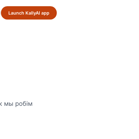
Launch KallyAI app
як мы робім