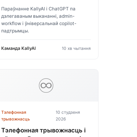
Параўнанне KallyAI і ChatGPT па
дэлегаваным выкананні, admin-
workflow і ўніверсальнай copilot-
падтрымцы.
Каманда KallyAI
10 хв чытання
♾️
Тэлефонная
10 студзеня
трывожнасць
2026
Тэлефонная трывожнасць і