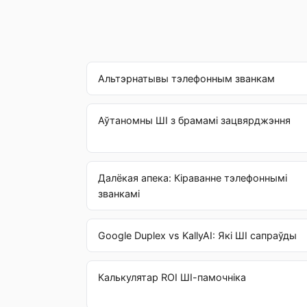
Альтэрнатывы тэлефонным званкам
Аўтаномны ШІ з брамамі зацвярджэння
Далёкая апека: Кіраванне тэлефоннымі
званкамі
Google Duplex vs KallyAI: Які ШІ сапраўды
Калькулятар ROI ШІ-памочніка