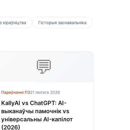
 кіраўніцтва
Гісторыя заснавальніка
💬
Параўнанні ПЗ
21 лютага 2026
KallyAI vs ChatGPT: AI-
выканаўчы памочнік vs
універсальны AI-капілот
(2026)