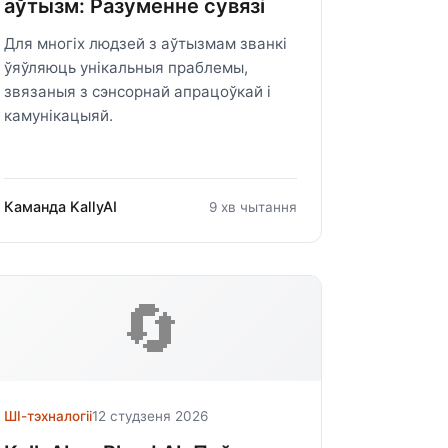
аўтызм: Разуменне сувязі
Для многіх людзей з аўтызмам званкі
ўяўляюць унікальныя праблемы,
звязаныя з сэнсорнай апрацоўкай і
камунікацыяй.
Каманда KallyAI
9 хв чытання
🔄
ШІ-тэхналогіі
12 студзеня 2026