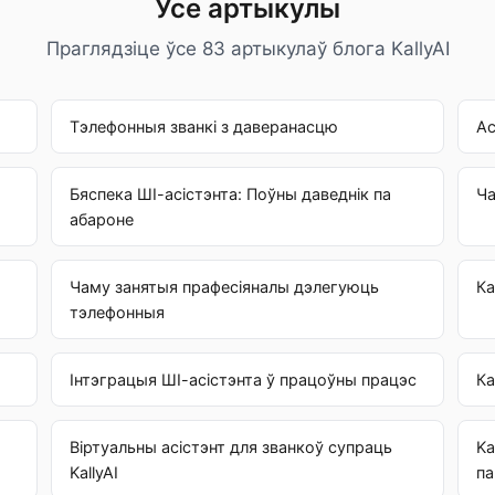
Усе артыкулы
Праглядзіце ўсе
83
артыкулаў блога KallyAI
Тэлефонныя званкі з даверанасцю
Ас
Бяспека ШІ-асістэнта: Поўны даведнік па
Ча
абароне
Чаму занятыя прафесіяналы дэлегуюць
Ка
тэлефонныя
Інтэграцыя ШІ-асістэнта ў працоўны працэс
Ка
Віртуальны асістэнт для званкоў супраць
Ka
KallyAI
па