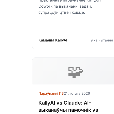
Практычнае параўнанне KallyAI і
Cowork па выкананні задач,
супрацоўніцтве і кошце.
Каманда KallyAI
9 хв чытання
🧩
Параўнанні ПЗ
21 лютага 2026
KallyAI vs Claude: AI-
выканаўчы памочнік vs