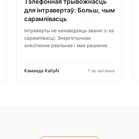
Тэлефонная трывожнасць
для інтравертаў: Больш, чым
сарамлівасць
Інтраверты не ненавідзяць званкі з-за
сарамлівасці. Энергетычнае
знясіленне рэальнае і мае рашэнне.
Каманда KallyAI
7 хв чытання