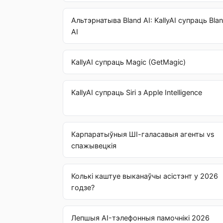
Альтэрнатыва Bland AI: KallyAI супраць Bla
AI
KallyAI супраць Magic (GetMagic)
KallyAI супраць Siri з Apple Intelligence
Карпаратыўныя ШІ-галасавыя агенты vs
спажывецкія
Колькі каштуе выканаўчы асістэнт у 2026
годзе?
Лепшыя AI-тэлефонныя памочнікі 2026