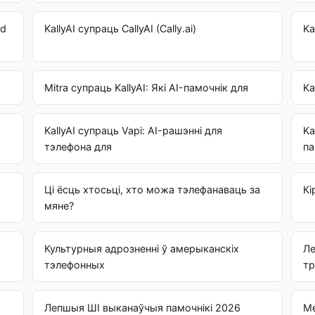
nd
KallyAI супраць CallyAI (Cally.ai)
Ka
Mitra супраць KallyAI: Які AI-памочнік для
Ka
KallyAI супраць Vapi: AI-рашэнні для
Ka
тэлефона для
па
Ці ёсць хтосьці, хто можа тэлефанаваць за
Кі
мяне?
Культурныя адрозненні ў амерыканскіх
Ле
тэлефонных
тр
Лепшыя ШІ выканаўчыя памочнікі 2026
Ме