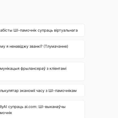
абісты ШІ-памочнік супраць віртуальнага
му я ненавіджу званкі? (Тлумачэнне)
мунікацыя фрылансераў з кліентамі
лькулятар эканоміі часу з ШІ-памочнікам
llyAI супраць ai.com: ШІ-выканаўчы
мочнік