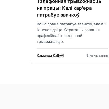
Тэлефонная трывожнасць
на працы: Калі кар'ера
патрабуе званкоў
Ваша праца патрабуе званкоў, але вы
іх ненавідзіце. Стратэгіі кіравання
прафесійнай тэлефоннай
трывожнасцю.
Каманда KallyAI
8 хв чытання