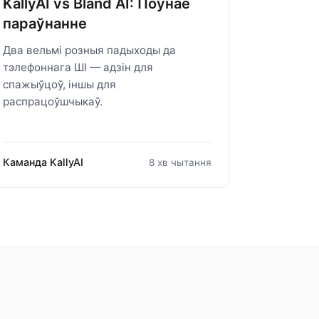
KallyAI vs Bland AI: Поўнае
параўнанне
Два вельмі розныя падыходы да
тэлефоннага ШІ — адзін для
спажыўцоў, іншы для
распрацоўшчыкаў.
Каманда KallyAI
8 хв чытання