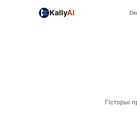
Kally
AI
De
Гісторыі п