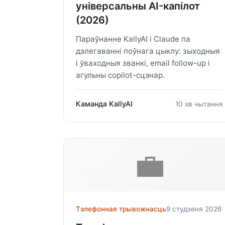
універсальны AI-капілот
(2026)
Параўнанне KallyAI і Claude па
дэлегаванні поўнага цыклу: зыходныя
і ўваходныя званкі, email follow-up і
агульны copilot-сцэнар.
Каманда KallyAI
10 хв чытання
💼
Тэлефонная трывожнасць
9 студзеня 2026