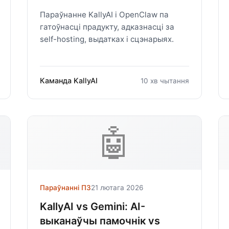
Параўнанне KallyAI і OpenClaw па
гатоўнасці прадукту, адказнасці за
self-hosting, выдатках і сцэнарыях.
Каманда KallyAI
10 хв чытання
🤖
Параўнанні ПЗ
21 лютага 2026
KallyAI vs Gemini: AI-
выканаўчы памочнік vs