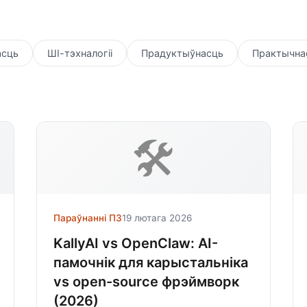
асць
ШІ-тэхналогіі
Прадуктыўнасць
Практычнае
🛠️
Параўнанні ПЗ
19 лютага 2026
KallyAI vs OpenClaw: AI-
памочнік для карыстальніка
vs open-source фрэймворк
(2026)