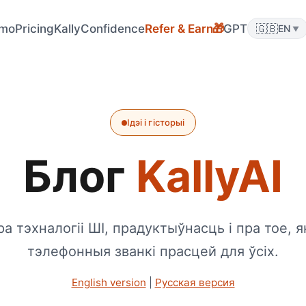
mo
Pricing
KallyConfidence
Refer & Earn
GPT
🇬🇧
🎁
EN
▼
Ідэі і гісторыі
Блог
KallyAI
ра тэхналогіі ШІ, прадуктыўнасць і пра тое, 
тэлефонныя званкі прасцей для ўсіх.
English version
|
Русская версия