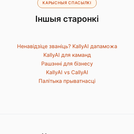
КАРЫСНЫЯ СПАСЫЛКІ
Іншыя старонкі
Ненавідзіце званіць? KallyAI дапаможа
KallyAI для каманд
Рашэнні для бізнесу
KallyAI vs CallyAI
Палітыка прыватнасці