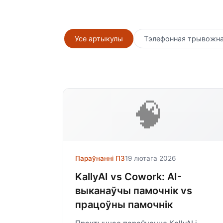
Усе артыкулы
Тэлефонная трывожн
🧠
Параўнанні ПЗ
19 лютага 2026
KallyAI vs Cowork: AI-
выканаўчы памочнік vs
працоўны памочнік