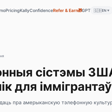
mo
Pricing
KallyConfidence
Refer & Earn
GPT
🇬🇧
🎁
EN
▼
ння
нныя сістэмы ЗШ
ік для іммігрантаў
ведаць пра амерыканскую тэлефонную культу