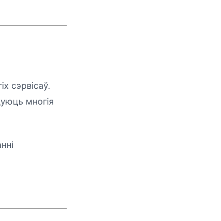
х сэрвісаў.
цуюць многія
нні