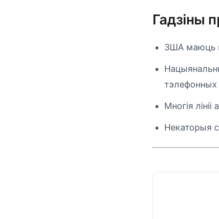
Гадзіны 
ЗША маюць не
Нацыянальны
тэлефонных 
Многія ліні
Некаторыя 