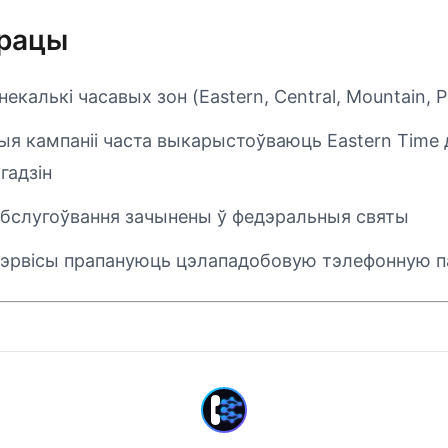
працы
калькі часавых зон (Eastern, Central, Mountain, Pa
я кампаніі часта выкарыстоўваюць Eastern Time 
гадзін
і абслугоўвання зачынены ў федэральныя святы
сэрвісы прапануюць цэлападобовую тэлефонную 