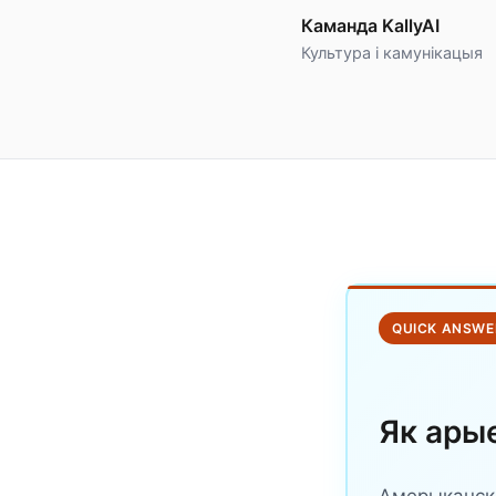
Каманда KallyAI
Культура і камунікацыя
QUICK ANSWE
Як ары