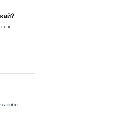
скай?
т вас.
я асобы.