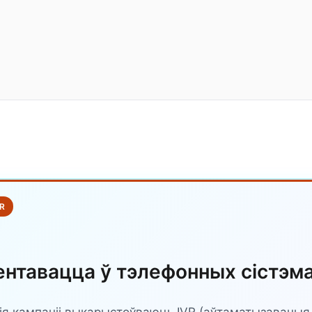
R
ентавацца ў тэлефонных сістэм