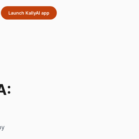
Launch KallyAI app
А:
ру