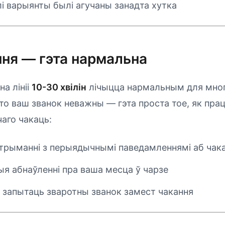
лі варыянты былі агучаны занадта хутка
ння — гэта нармальна
а лініі
10-30 хвілін
лічыцца нармальным для многі
што ваш званок неважны — гэта проста тое, як пра
чаго чакаць:
трыманні з перыядычнымі паведамленнямі аб чака
я абнаўленні пра ваша месца ў чарзе
запытаць зваротны званок замест чакання