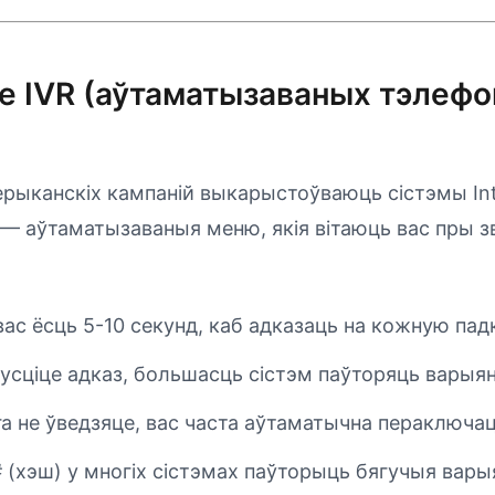
е IVR (аўтаматызаваных тэлеф
ыканскіх кампаній выкарыстоўваюць сістэмы Inte
 — аўтаматызаваныя меню, якія вітаюць вас пры з
вас ёсць 5-10 секунд, каб адказаць на кожную пад
пусціце адказ, большасць сістэм паўторяць варыя
ога не ўведзяце, вас часта аўтаматычна пераключа
# (хэш) у многіх сістэмах паўторыць бягучыя ва