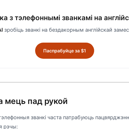
а з тэлефоннымі званкамі на англій
AI
зробіць званкі на бездакорным англійскай замес
Паспрабуйце за $1
а мець пад рукой
тэлефонныя званкі часта патрабуюць пацвярджэнн
я рэчы: