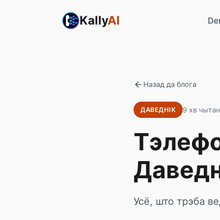
Kally
AI
De
Назад да блога
9 хв чыта
ДАВЕДНІК
Тэлефо
Даведн
Усё, што трэба 