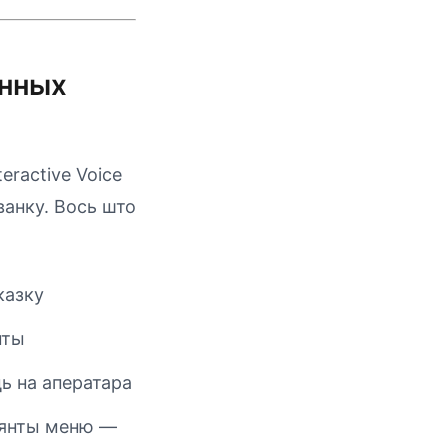
онных
ractive Voice
ванку. Вось што
казку
нты
ць на аператара
рыянты меню —