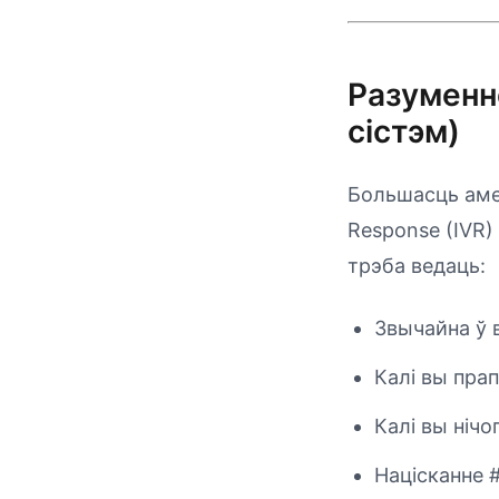
Разуменн
сістэм)
Большасць амер
Response (IVR)
трэба ведаць:
Звычайна ў 
Калі вы пра
Калі вы ніч
Націсканне 