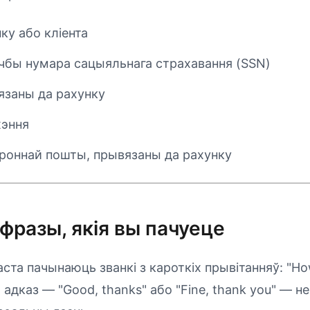
ку або кліента
ічбы нумара сацыяльнага страхавання (SSN)
язаны да рахунку
жэння
роннай пошты, прывязаны да рахунку
фразы, якія вы пачуеце
та пачынаюць званкі з кароткіх прывітанняў: "Ho
 адказ — "Good, thanks" або "Fine, thank you" — н