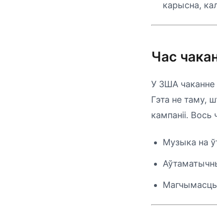
карысна, ка
Час чака
У ЗША чаканне н
Гэта не таму, 
кампаніі. Вось 
Музыка на ў
Аўтаматычны
Магчымасць 