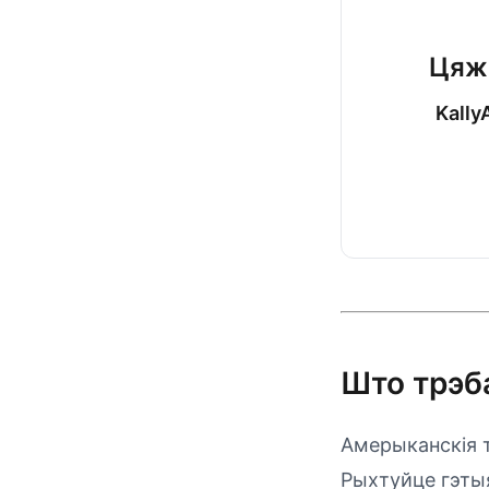
Цяжк
Kally
Што трэб
Амерыканскія 
Рыхтуйце гэты