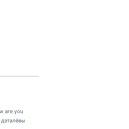
w are you
е дэталёвы