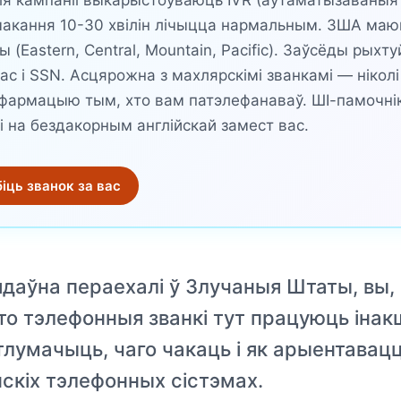
я кампаніі выкарыстоўваюць IVR (аўтаматызаваныя
чакання 10-30 хвілін лічыцца нармальным. ЗША маю
 (Eastern, Central, Mountain, Pacific). Заўсёды рыхт
рас і SSN. Асцярожна з махлярскімі званкамі — нікол
нфармацыю тым, хто вам патэлефанаваў. ШІ-памочнік
кі на бездакорным англійскай замест вас.
біць званок за вас
ядаўна пераехалі ў Злучаныя Штаты, вы,
што тэлефонныя званкі тут працуюць інак
тлумачыць, чаго чакаць і як арыентавацц
скіх тэлефонных сістэмах.