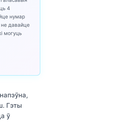
 галасавыя
ць 4
уйце нумар
і не давайце
і могуць
 напэўна,
ш. Гэты
а ў