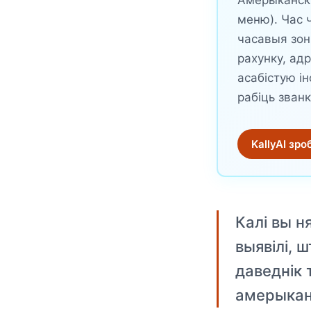
Амерыканскі
меню). Час 
часавыя зоны
рахунку, ад
асабістую і
рабіць зван
KallyAI зро
Калі вы н
выявілі, 
даведнік 
амерыкан