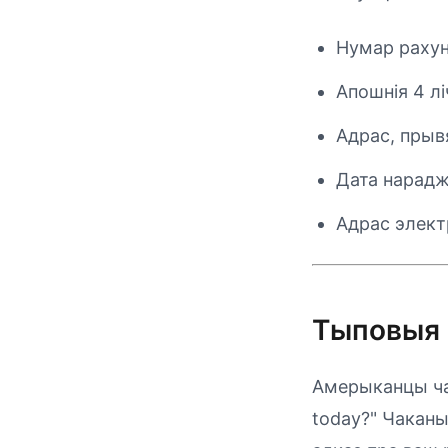
Нумар рахун
Апошнія 4 л
Адрас, прыв
Дата нарад
Адрас элект
Тыповыя 
Амерыканцы час
today?" Чаканы