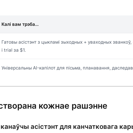
Калі вам трэба...
Гатовы асістэнт з цыкламі зыходных + уваходных званкоў, 
і trial за $1.
Універсальны AI-капілот для пісьма, планавання, даследава
 створана кожнае рашэнне
-выканаўчы асістэнт для канчатковага ка