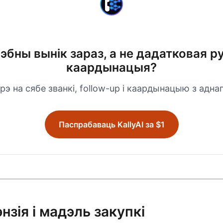
эбны вынік зараз, а не дадатковая р
каардынацыя?
ярэ на сябе званкі, follow-up і каардынацыю з адна
Паспрабаваць KallyAI за $1
энзія і мадэль закупкі