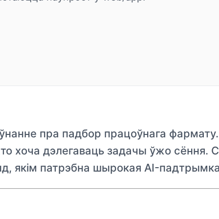
ўнанне пра падбор працоўнага фармату. 
хто хоча дэлегаваць задачы ўжо сёння. 
д, якім патрэбна шырокая AI-падтрымка