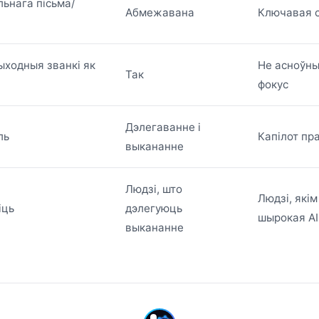
ьнага пісьма/
Абмежавана
Ключавая с
ыходныя званкі як
Не асноўны
Так
фокус
Дэлегаванне і
ль
Капілот пр
выкананне
Людзі, што
Людзі, які
іць
дэлегуюць
шырокая A
выкананне