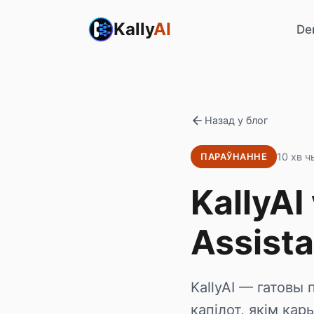
Kally
AI
De
Назад у блог
10 хв 
ПАРАЎНАННЕ
KallyAI
Assista
KallyAI — гатовы
капілот, якім ка