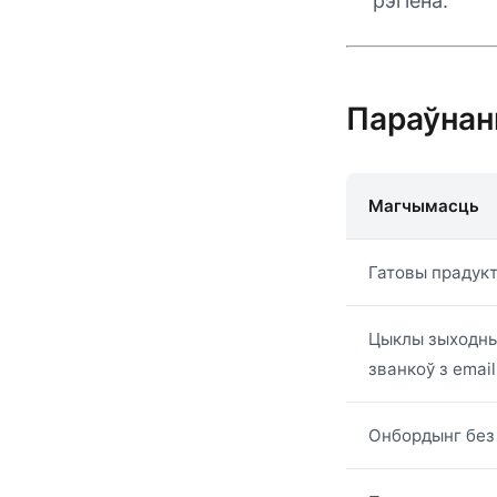
рэгіёна.
Параўнан
Магчымасць
Гатовы прадук
Цыклы зыходны
званкоў з email
Онбордынг без