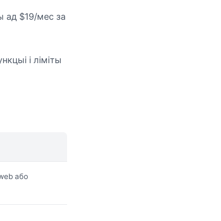
ны ад $19/мес за
нкцыі і ліміты
web або