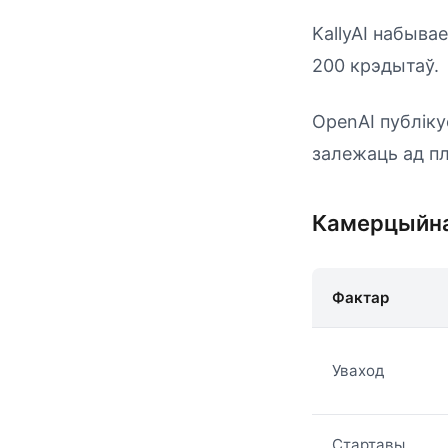
KallyAI набывае
200 крэдытаў.
OpenAI публіку
залежаць ад пла
Камерцыйна
Фактар
Уваход
Стартавы