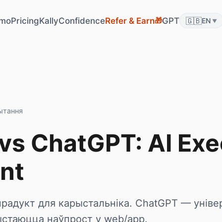
🎁
mo
Pricing
KallyConfidence
Refer & Earn
GPT
🇬🇧
EN
▼
чытання
 vs ChatGPT: AI Exe
nt
 прадукт для карыстальніка. ChatGPT — уніве
рыстаюцца наўпрост у web/app.