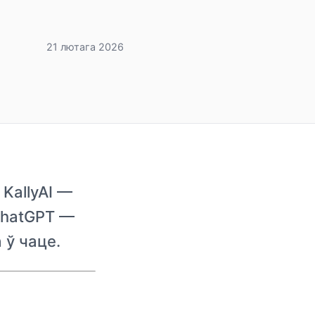
21 лютага 2026
KallyAI —
ChatGPT —
 ў чаце.