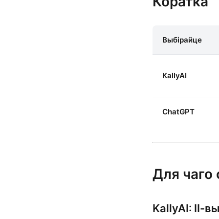
Коратка
Выбірайце
KallyAI
ChatGPT
Для чаго
KallyAI: ІІ