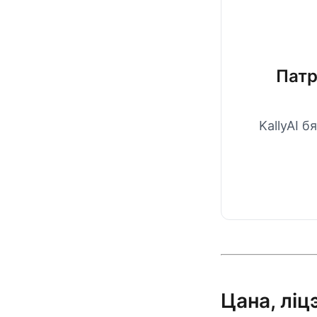
Патр
KallyAI б
Цана, ліц