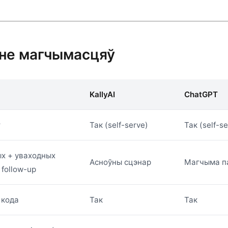
не магчымасцяў
KallyAI
ChatGPT
т
Так (self-serve)
Так (self-s
х + уваходных
Асноўны сцэнар
Магчыма па
 follow-up
 кода
Так
Так