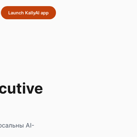
Launch KallyAI app
cutive
рсальны AI-