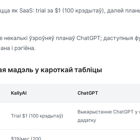
цца як SaaS: trial за $1 (100 крэдытаў), далей пла
е некалькі ўзроўняў планаў ChatGPT; даступныя фу
на і рэгіёна.
я мадэль у кароткай табліцы
KallyAI
ChatGPT
Выкарыстанне ChatGPT у 
Trial $1 (100 крэдытаў)
дадатку
$19/мес (200