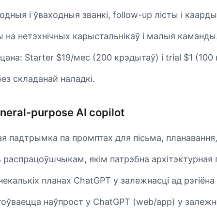
дныя і ўваходныя званкі, follow-up лісты і каард
 на нетэхнічных карыстальнікаў і малыя каманды
ана: Starter $19/мес (200 крэдытаў) і trial $1 (100
без складанай наладкі.
eral-purpose AI copilot
я падтрымка па промптах для пісьма, планавання, 
 распрацоўшчыкам, якім патрэбна архітэктурная 
екалькіх планах ChatGPT у залежнасці ад рэгіёна і
оўваецца наўпрост у ChatGPT (web/app) у залежна