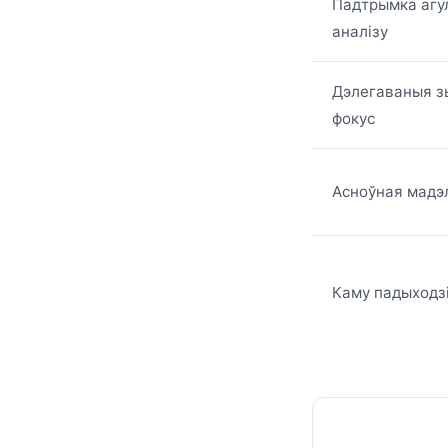
Падтрымка агул
аналізу
Дэлегаваныя з
фокус
Асноўная мадэ
Каму падыходз