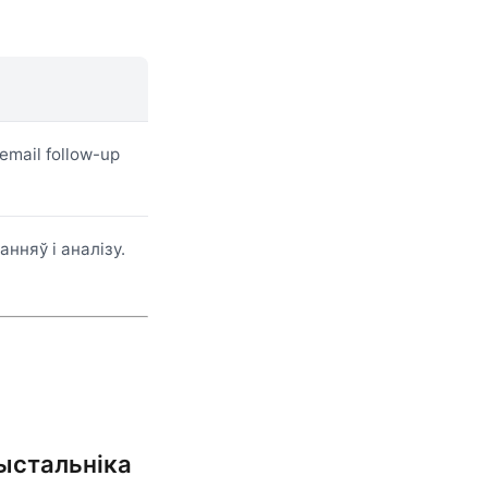
email follow-up
нняў і аналізу.
рыстальніка