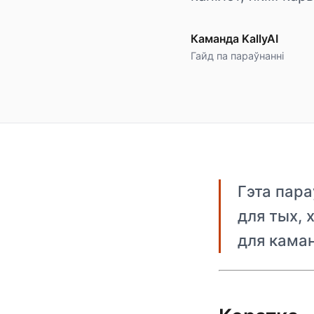
Каманда KallyAI
Гайд па параўнанні
Гэта пара
для тых, 
для каман