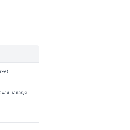
erve)
сля наладкі