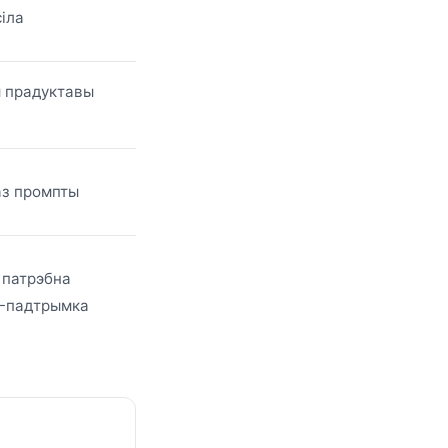
іла
 прадуктавы
аз промпты
м патрэбна
I-падтрымка