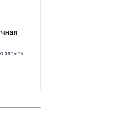
учная
го запыту.