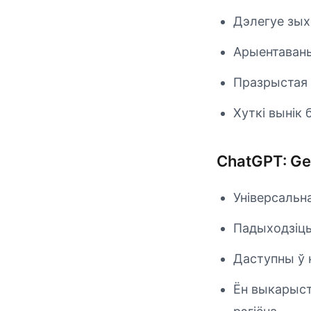
Дэлегуе зыхо
Арыентаваны
Празрыстая ц
Хуткі вынік 
ChatGPT: Gen
Універсальна
Падыходзіць
Даступны ў н
Ён выкарыст