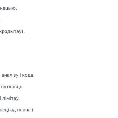
ынацыю.
.
 крэдытаў).
аналізу і кода.
гнуткасць.
 лімітаў.
сці ад плана і