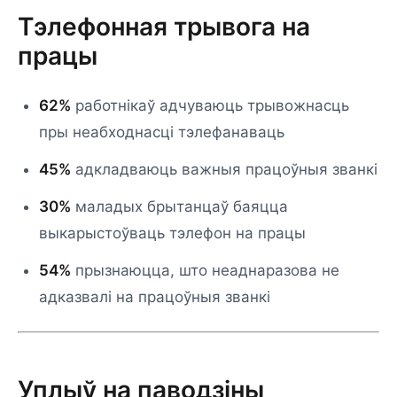
Тэлефонная трывога на
працы
62%
работнікаў адчуваюць трывожнасць
пры неабходнасці тэлефанаваць
45%
адкладваюць важныя працоўныя званкі
30%
маладых брытанцаў баяцца
выкарыстоўваць тэлефон на працы
54%
прызнаюцца, што неаднаразова не
адказвалі на працоўныя званкі
Уплыў на паводзіны