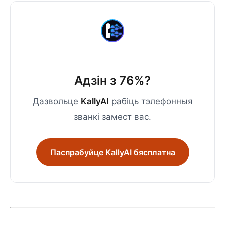
Адзін з 76%?
Дазвольце
KallyAI
рабіць тэлефонныя
званкі замест вас.
Паспрабуйце KallyAI бясплатна