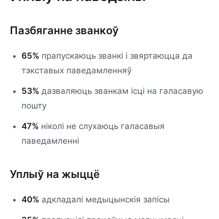
Пазбяганне званкоў
65%
прапускаюць званкі і звяртаюцца да
тэкставых паведамленняў
53%
дазваляюць званкам ісці на галасавую
пошту
47%
ніколі не слухаюць галасавыя
паведамленні
Уплыў на жыццё
40%
адкладалі медыцынскія запісы