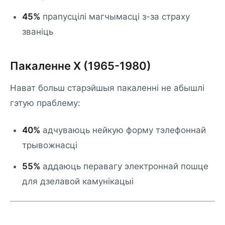
45%
прапусцілі магчымасці з-за страху
званіць
Пакаленне X (1965-1980)
Нават больш старэйшыя пакаленні не абышлі
гэтую праблему:
40%
адчуваюць нейкую форму тэлефоннай
трывожнасці
55%
аддаюць перавагу электроннай пошце
для дзелавой камунікацыі