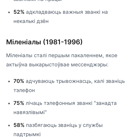
52%
адкладваюць важныя званкі на
некалькі дзён
Міленіалы (1981-1996)
Міленіалы сталі першым пакаленнем, якое
актыўна выкарыстоўвае мессенджэры:
70%
адчуваюць трывожнасць, калі званіць
тэлефон
75%
лічаць тэлефонныя званкі "занадта
навязлівымі"
58%
пазбягаюць званіць у службы
падтрымкі