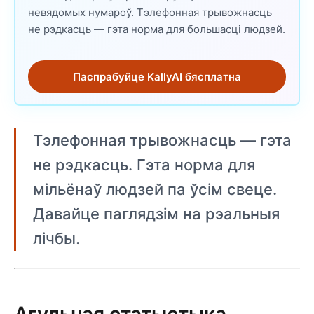
невядомых нумароў. Тэлефонная трывожнасць
не рэдкасць — гэта норма для большасці людзей.
Паспрабуйце KallyAI бясплатна
Тэлефонная трывожнасць — гэта
не рэдкасць. Гэта норма для
мільёнаў людзей па ўсім свеце.
Давайце паглядзім на рэальныя
лічбы.