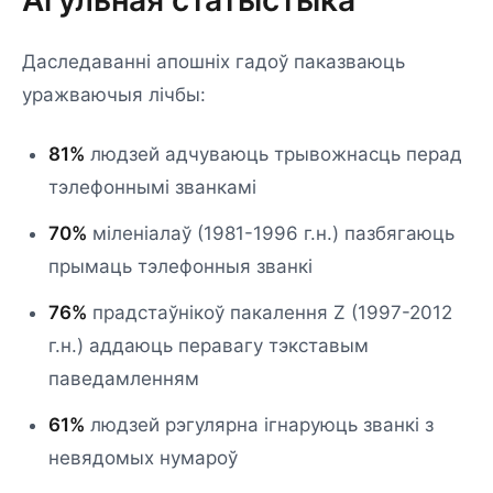
Агульная статыстыка
Даследаванні апошніх гадоў паказваюць
уражваючыя лічбы:
81%
людзей адчуваюць трывожнасць перад
тэлефоннымі званкамі
70%
міленіалаў (1981-1996 г.н.) пазбягаюць
прымаць тэлефонныя званкі
76%
прадстаўнікоў пакалення Z (1997-2012
г.н.) аддаюць перавагу тэкставым
паведамленням
61%
людзей рэгулярна ігнаруюць званкі з
невядомых нумароў