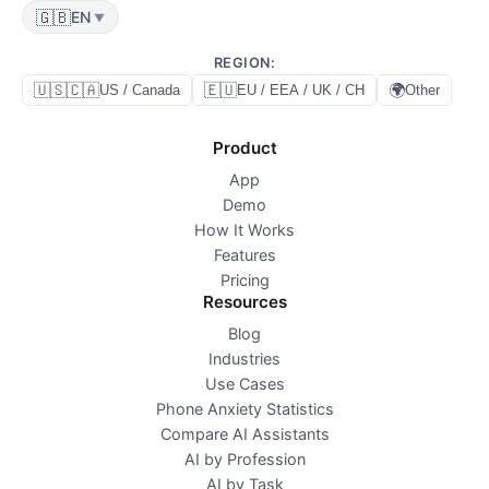
🇬🇧
EN
▼
REGION
:
🇺🇸🇨🇦
🇪🇺
🌍
US / Canada
EU / EEA / UK / CH
Other
Product
App
Demo
How It Works
Features
Pricing
Resources
Blog
Industries
Use Cases
Phone Anxiety Statistics
Compare AI Assistants
AI by Profession
AI by Task