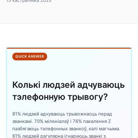
15 кастрычніка 2025
QUICK ANSWER
Колькі людзей адчуваюць
тэлефонную трывогу?
81% людзей адчуваюць трывожнасць перад
званкамі. 70% міленіалаў і 76% пакалення Z
пазбягаюць тэлефонных званкоў, калі магчыма.
61% людзей рэгулярна ігнаруюць званкі з