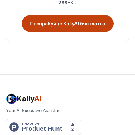
званкі.
Паспрабуйце KallyAI бясплатна
Kally
AI
Your AI Executive Assistant