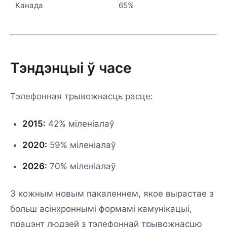
Канада
65%
Тэндэнцыі ў часе
Тэлефонная трывожнасць расце:
2015:
42% міленіалаў
2020:
59% міленіалаў
2026:
70% міленіалаў
З кожным новым пакаленнем, якое вырастае з
больш асінхроннымі формамі камунікацыі,
працэнт людзей з тэлефоннай трывожнасцю