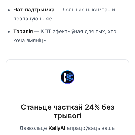
Чат-падтрымка
— большасць кампаній
прапануюць яе
Тэрапія
— КПТ эфектыўная для тых, хто
хоча змяніць
Станьце часткай 24% без
трывогі
Дазвольце
KallyAI
апрацоўваць вашы