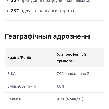
35%
прапусцілі працоўныя магчымасці
28%
адчулі фінансавыя страты
Геаграфічныя адрозненні
% з тэлефоннай
Краіна/Рэгіён
трывогай
ЗША
76% (пакаленне Z)
Вялікабрытанія
68%
Бельгія
49% (моладзь)