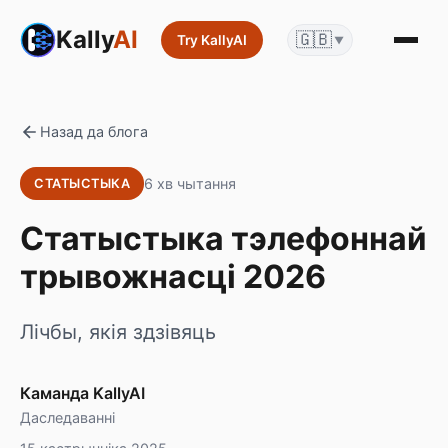
Kally
AI
🇬🇧
Try KallyAI
▼
Назад да блога
6 хв чытання
СТАТЫСТЫКА
Статыстыка тэлефоннай
трывожнасці 2026
Лічбы, якія здзівяць
Каманда KallyAI
Даследаванні