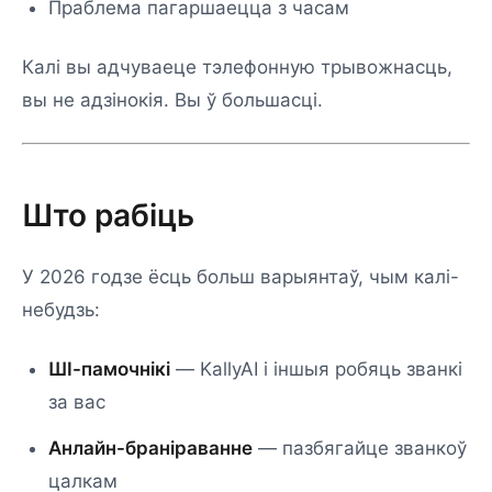
Праблема пагаршаецца з часам
Калі вы адчуваеце тэлефонную трывожнасць,
вы не адзінокія. Вы ў большасці.
Што рабіць
У 2026 годзе ёсць больш варыянтаў, чым калі-
небудзь:
ШІ-памочнікі
— KallyAI і іншыя робяць званкі
за вас
Анлайн-браніраванне
— пазбягайце званкоў
цалкам