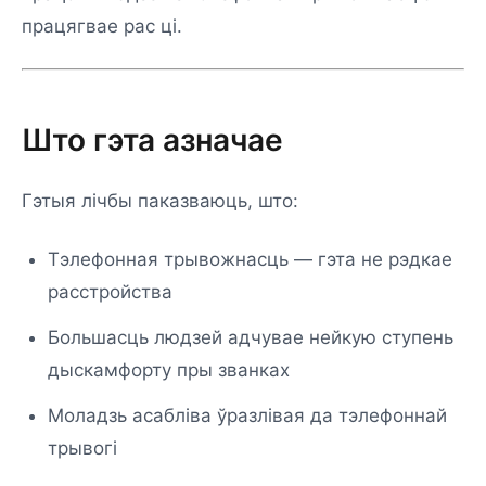
працягвае рас ці.
Што гэта азначае
Гэтыя лічбы паказваюць, што:
Тэлефонная трывожнасць — гэта не рэдкае
расстройства
Большасць людзей адчувае нейкую ступень
дыскамфорту пры званках
Моладзь асабліва ўразлівая да тэлефоннай
трывогі