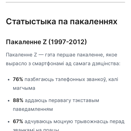
Статыстыка па пакаленнях
Пакаленне Z (1997-2012)
Пакаленне Z — гэта першае пакаленне, якое
вырасло з смартфонамі ад самага дзяцінства:
76%
пазбягаюць тэлефонных званкоў, калі
магчыма
88%
аддаюць перавагу тэкставым
паведамленням
67%
адчуваюць моцную трывожнасць перад
званкамі на працы