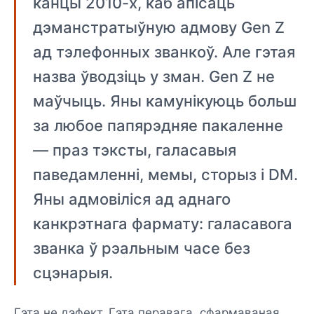
канцы 2010-х, каб апісаць
дэманстратыўную адмову Gen Z
ад тэлефонных званкоў. Але гэтая
назва ўводзіць у зман. Gen Z не
маўчыць. Яны камунікуюць больш
за любое папярэдняе пакаленне
— праз тэксты, галасавыя
паведамленні, мемы, сторыз і DM.
Яны адмовіліся ад аднаго
канкрэтнага фармату: галасавога
званка ў рэальным часе без
сцэнарыя.
Гэта не дэфект. Гэта перавага, сфармаваная