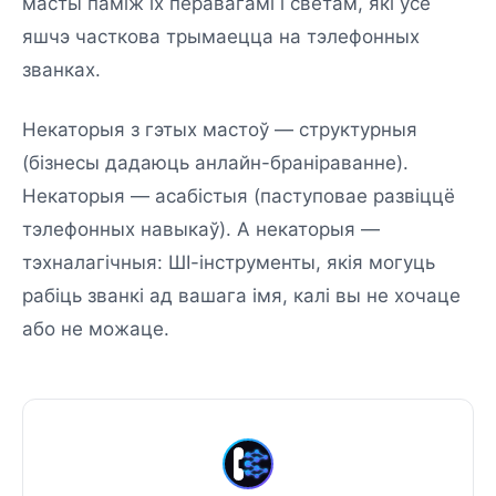
масты паміж іх перавагамі і светам, які ўсё
яшчэ часткова трымаецца на тэлефонных
званках.
Некаторыя з гэтых мастоў — структурныя
(бізнесы дадаюць анлайн-браніраванне).
Некаторыя — асабістыя (паступовае развіццё
тэлефонных навыкаў). А некаторыя —
тэхналагічныя: ШІ-інструменты, якія могуць
рабіць званкі ад вашага імя, калі вы не хочаце
або не можаце.