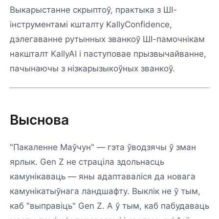
Выкарыстанне скрыптоў, практыка з ШІ-
інструментамі кшталту KallyConfidence,
дэлегаванне рутынных званкоў ШІ-памочнікам
накшталт KallyAI і паступовае прызвычайванне,
пачынаючы з нізкарызыкоўных званкоў.
Выснова
"Пакаленне Маўчун" — гэта ўводзячы ў зман
ярлык. Gen Z не страціла здольнасць
камунікаваць — яны адаптаваліся да новага
камунікатыўнага ландшафту. Выклік не ў тым,
каб "выправіць" Gen Z. А ў тым, каб пабудаваць