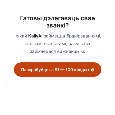
Гатовы дэлегаваць свае
званкі?
Няхай
KallyAI
займецца браніраваннямі,
запісамі і запытамі, пакуль вы
займаецеся важнейшым.
Паспрабуйце за $1 — 100 крэдытаў