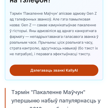
на тэлефон?
Тэрмін 'Пакаленне Маўчун' апісвае адмову Gen Z
ад тэлефонных званкоў. Але гэта памылковая
назва: Gen Z — самае камунікатыўнае пакаленне
ў гісторыі. Яны адмовіліся ад аднаго канкрэтнага
фармату — непадрыхтаванага галасавога званка ў
рэальным часе. Прычыны: ціск рэальнага часу,
страта кантролю, адсутнасць навыкаў (бо тэкст іх
не патрабуе), і перавага эфектыўнасці тэксту.
Дэлегаваць званкі KallyAI
Тэрмін "Пакаленне Маўчун"
упершыню набыў папулярнасць у