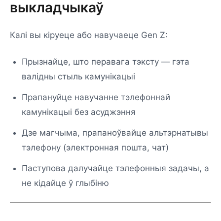
выкладчыкаў
Калі вы кіруеце або навучаеце Gen Z:
Прызнайце, што перавага тэксту — гэта
валідны стыль камунікацыі
Прапануйце навучанне тэлефоннай
камунікацыі без асуджэння
Дзе магчыма, прапаноўвайце альтэрнатывы
тэлефону (электронная пошта, чат)
Паступова далучайце тэлефонныя задачы, а
не кідайце ў глыбіню