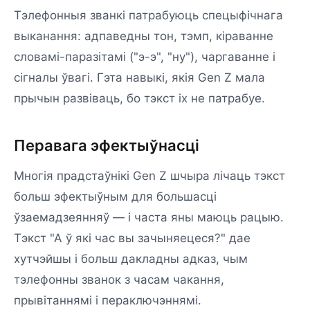
Тэлефонныя званкі патрабуюць спецыфічнага
выканання: адпаведны тон, тэмп, кіраванне
словамі-паразітамі ("э-э", "ну"), чаргаванне і
сігналы ўвагі. Гэта навыкі, якія Gen Z мала
прычын развіваць, бо тэкст іх не патрабуе.
Перавага эфектыўнасці
Многія прадстаўнікі Gen Z шчыра лічаць тэкст
больш эфектыўным для большасці
ўзаемадзеянняў — і часта яны маюць рацыю.
Тэкст "А ў які час вы зачыняецеся?" дае
хутчэйшы і больш дакладны адказ, чым
тэлефонны званок з часам чакання,
прывітаннямі і пераключэннямі.