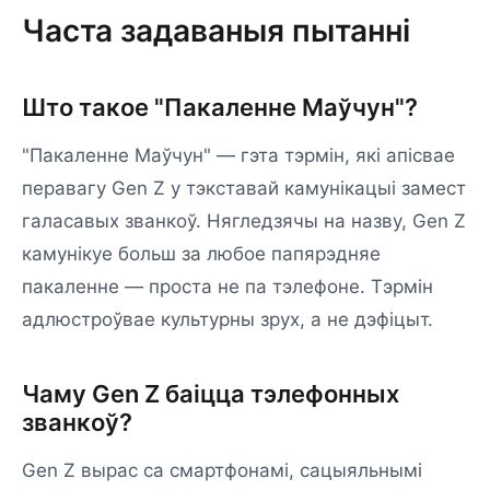
Часта задаваныя пытанні
Што такое "Пакаленне Маўчун"?
"Пакаленне Маўчун" — гэта тэрмін, які апісвае
перавагу Gen Z у тэкставай камунікацыі замест
галасавых званкоў. Нягледзячы на назву, Gen Z
камунікуе больш за любое папярэдняе
пакаленне — проста не па тэлефоне. Тэрмін
адлюстроўвае культурны зрух, а не дэфіцыт.
Чаму Gen Z баіцца тэлефонных
званкоў?
Gen Z вырас са смартфонамі, сацыяльнымі