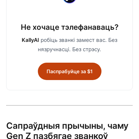
Не хочаце тэлефанаваць?
KallyAI
робіць званкі замест вас. Без
нязручнасці. Без стрэсу.
Паспрабуйце за $1
Сапраўдныя прычыны, чаму
Gen Z пазбягае званкоў