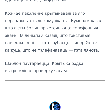
адаптацыя, а не дысфункцыя.
Кожнае пакаленне крытыкавалі за яго
пераважны стыль камунікацыі. Бумерам казалі,
што лісты больш прыстойныя за тэлефонныя
званкі. Міленіалам казалі, што тэкставыя
паведамленні — гэта грубасць. Цяпер Gen Z
кажуць, што не тэлефанаваць — гэта лянота.
Шаблон паўтараецца. Крытыка рэдка
вытрымлівае праверку часам.