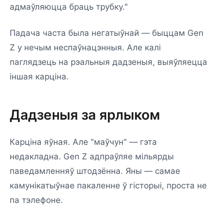
адмаўляюцца браць трубку."
Падача часта была негатыўнай — быццам Gen
Z у нечым неспаўнацэнныя. Але калі
паглядзець на рэальныя дадзеныя, выяўляецца
іншая карціна.
Дадзеныя за ярлыком
Карціна яўная. Але "маўчун" — гэта
недакладна. Gen Z адпраўляе мільярды
паведамленняў штодзённа. Яны — самае
камунікатыўнае пакаленне ў гісторыі, проста не
па тэлефоне.