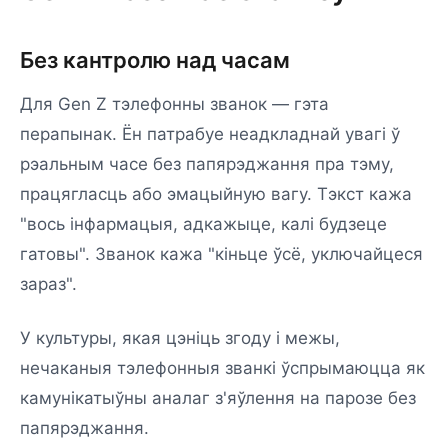
Без кантролю над часам
Для Gen Z тэлефонны званок — гэта
перапынак. Ён патрабуе неадкладнай увагі ў
рэальным часе без папярэджання пра тэму,
працягласць або эмацыйную вагу. Тэкст кажа
"вось інфармацыя, адкажыце, калі будзеце
гатовы". Званок кажа "кіньце ўсё, уключайцеся
зараз".
У культуры, якая цэніць згоду і межы,
нечаканыя тэлефонныя званкі ўспрымаюцца як
камунікатыўны аналаг з'яўлення на парозе без
папярэджання.