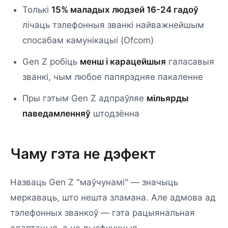
Толькі
15% маладых людзей 16-24 гадоў
лічаць тэлефонныя званкі найважнейшым
спосабам камунікацыі (Ofcom)
Gen Z робіць
менш і карацейшыя
галасавыя
званкі, чым любое папярэдняе пакаленне
Пры гэтым Gen Z адпраўляе
мільярды
паведамленняў
штодзённа
Чаму гэта не дэфект
Назваць Gen Z "маўчунамі" — значыць
меркаваць, што нешта зламана. Але адмова ад
тэлефонных званкоў — гэта рацыянальная