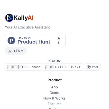
Kally
AI
Your AI Executive Assistant
🇬🇧
EN
▼
REGION
:
🇺🇸🇨🇦
🇪🇺
🌍
US / Canada
EU / EEA / UK / CH
Other
Product
App
Demo
How It Works
Features