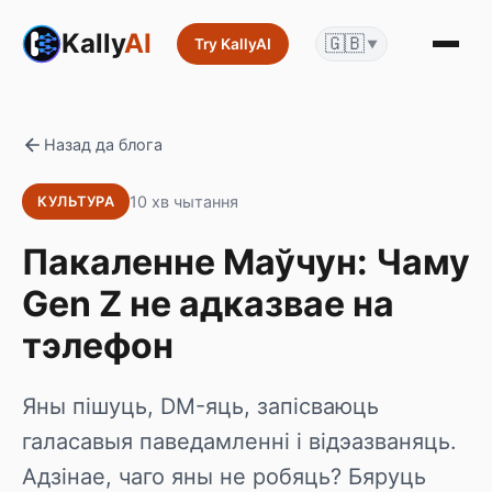
Kally
AI
🇬🇧
Try KallyAI
▼
Назад да блога
10 хв чытання
КУЛЬТУРА
Пакаленне Маўчун: Чаму
Gen Z не адказвае на
тэлефон
Яны пішуць, DM-яць, запісваюць
галасавыя паведамленні і відэазваняць.
Адзінае, чаго яны не робяць? Бяруць