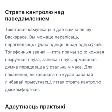
Страта кантролю над
паведамленнем
Тэкставая камунікацыя дае вам клавішу
Backspace. Вы можаце перапісаць,
перагледзець і ўдакладніць перад адпраўкай.
Тэлефонныя званкі — гэта прамы эфір: кожная
нязручная паўза, запінка і паўсфармаваная
думка перадаецца ў рэальным часе. Для
пакалення, выхаванага на кураціраванай
лічбавай прысутнасці, гэтая страта кантролю
дыскамфортная.
Адсутнасць практыкі