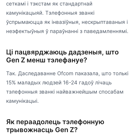
сеткамі і тэкстам як стандартнай
камунікацыяй. Тэлефонныя званкі
ўспрымаюцца як інвазіўныя, нескрыптаваныя і
неэфектыўныя ў параўнанні з паведамленнямі.
Ці пацвярджаюць дадзеныя, што
Gen Z менш тэлефануе?
Так. Даследаванне Ofcom паказала, што толькі
15% маладых людзей 16-24 гадоў лічаць
тэлефонныя званкі найважнейшым спосабам
камунікацыі.
Як пераадолець тэлефонную
трывожнасць Gen Z?