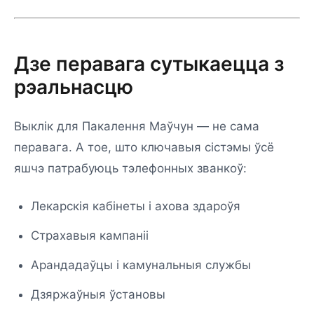
Дзе перавага сутыкаецца з
рэальнасцю
Выклік для Пакалення Маўчун — не сама
перавага. А тое, што ключавыя сістэмы ўсё
яшчэ патрабуюць тэлефонных званкоў:
Лекарскія кабінеты і ахова здароўя
Страхавыя кампаніі
Арандадаўцы і камунальныя службы
Дзяржаўныя ўстановы