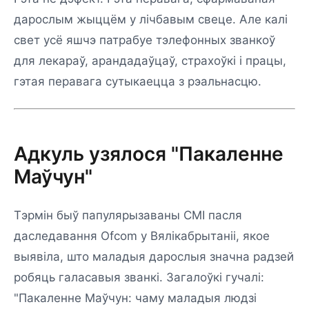
дарослым жыццём у лічбавым свеце. Але калі
свет усё яшчэ патрабуе тэлефонных званкоў
для лекараў, арандадаўцаў, страхоўкі і працы,
гэтая перавага сутыкаецца з рэальнасцю.
Адкуль узялося "Пакаленне
Маўчун"
Тэрмін быў папулярызаваны СМІ пасля
даследавання Ofcom у Вялікабрытаніі, якое
выявіла, што маладыя дарослыя значна радзей
робяць галасавыя званкі. Загалоўкі гучалі:
"Пакаленне Маўчун: чаму маладыя людзі