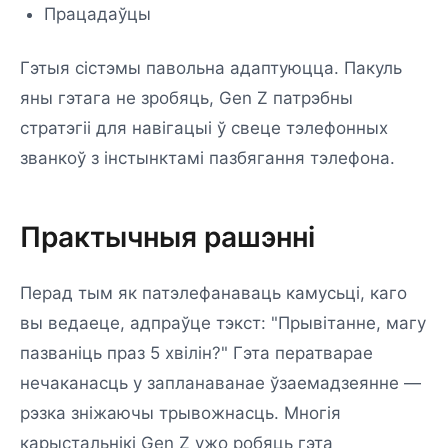
Працадаўцы
Гэтыя сістэмы павольна адаптуюцца. Пакуль
яны гэтага не зробяць, Gen Z патрэбны
стратэгіі для навігацыі ў свеце тэлефонных
званкоў з інстынктамі пазбягання тэлефона.
Практычныя рашэнні
Перад тым як патэлефанаваць камусьці, каго
вы ведаеце, адпраўце тэкст: "Прывітанне, магу
пазваніць праз 5 хвілін?" Гэта ператварае
нечаканасць у запланаванае ўзаемадзеянне —
рэзка зніжаючы трывожнасць. Многія
карыстальнікі Gen Z ужо робяць гэта