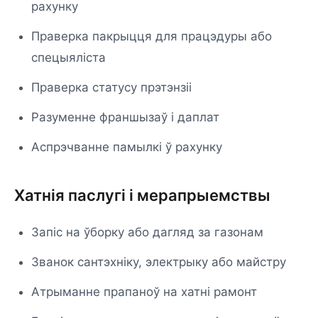
рахунку
Праверка пакрыцця для працэдуры або
спецыяліста
Праверка статусу прэтэнзіі
Разуменне франшызаў і даплат
Аспрэчванне памылкі ў рахунку
Хатнія паслугі і мерапрыемствы
Запіс на ўборку або дагляд за газонам
Званок сантэхніку, электрыку або майстру
Атрыманне прапаноў на хатні рамонт