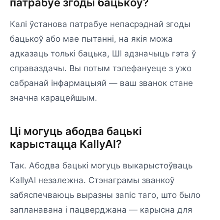
патрабуе згоды бацькоў?
Калі ўстанова патрабуе непасрэднай згоды
бацькоў або мае пытанні, на якія можа
адказаць толькі бацька, ШІ адзначыць гэта ў
справаздачы. Вы потым тэлефануеце з ужо
сабранай інфармацыяй — ваш званок стане
значна карацейшым.
Ці могуць абодва бацькі
карыстацца KallyAI?
Так. Абодва бацькі могуць выкарыстоўваць
KallyAI незалежна. Стэнаграмы званкоў
забяспечваюць выразны запіс таго, што было
запланавана і пацверджана — карысна для