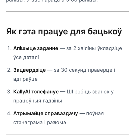
Як гэта працуе для бацькоў
Апішыце заданне
— за 2 хвіліны ўкладзіце
ўсе дэталі
Зацвердзіце
— за 30 секунд праверце і
адпраўце
KallyAI тэлефануе
— ШІ робіць званок у
працоўныя гадзіны
Атрымайце справаздачу
— поўная
стэнаграма і рэзюмэ