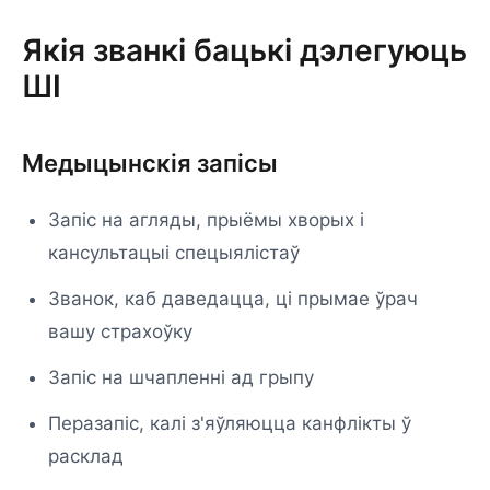
Якія званкі бацькі дэлегуюць
ШІ
Медыцынскія запісы
Запіс на агляды, прыёмы хворых і
кансультацыі спецыялістаў
Званок, каб даведацца, ці прымае ўрач
вашу страхоўку
Запіс на шчапленні ад грыпу
Перазапіс, калі з'яўляюцца канфлікты ў
расклад