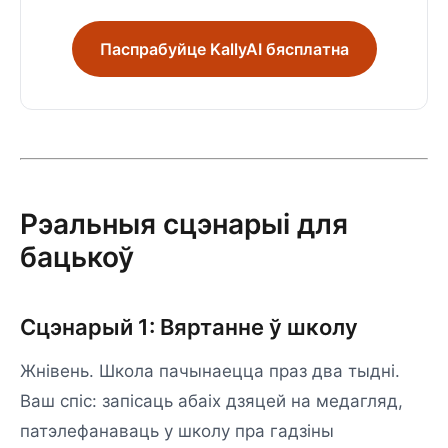
Паспрабуйце KallyAI бясплатна
Рэальныя сцэнарыі для
бацькоў
Сцэнарый 1: Вяртанне ў школу
Жнівень. Школа пачынаецца праз два тыдні.
Ваш спіс: запісаць абаіх дзяцей на медагляд,
патэлефанаваць у школу пра гадзіны