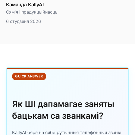
Каманда KallyAI
Сям'я і прадукцыйнасць
6 студзеня 2026
QUICK ANSWER
Як ШІ дапамагае заняты
бацькам са званкамі?
KallyAI бярэ на сябе рутынныя тэлефонныя званкі