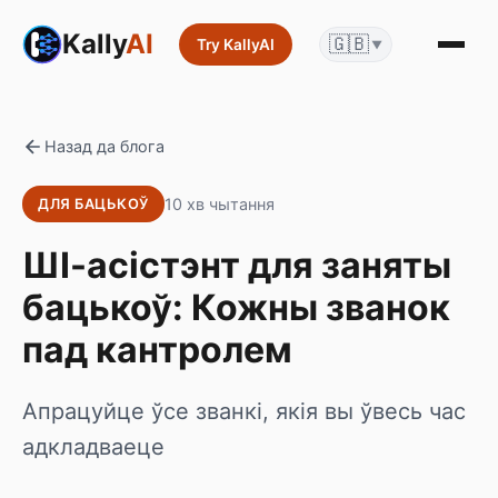
Kally
AI
🇬🇧
Try KallyAI
▼
Назад да блога
10 хв чытання
ДЛЯ БАЦЬКОЎ
ШІ-асістэнт для заняты
бацькоў: Кожны званок
пад кантролем
Апрацуйце ўсе званкі, якія вы ўвесь час
адкладваеце