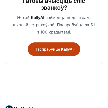
Гатовы ачысціць спіс
званкоў?
Няхай
KallyAI
зоймецца педыятрам,
школай і страхоўкай. Паспрабуйце за $1
з 100 крэдытамі.
Паспрабуйце KallyAI