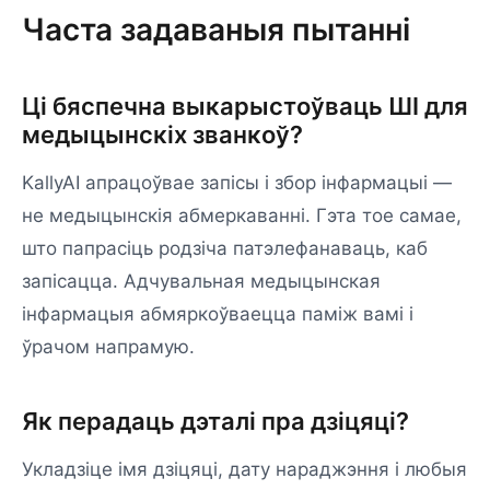
Часта задаваныя пытанні
Ці бяспечна выкарыстоўваць ШІ для
медыцынскіх званкоў?
KallyAI апрацоўвае запісы і збор інфармацыі —
не медыцынскія абмеркаванні. Гэта тое самае,
што папрасіць родзіча патэлефанаваць, каб
запісацца. Адчувальная медыцынская
інфармацыя абмяркоўваецца паміж вамі і
ўрачом напрамую.
Як перадаць дэталі пра дзіцяці?
Укладзіце імя дзіцяці, дату нараджэння і любыя