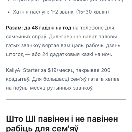
Хатнія паслугі: 1-2 званкі (15-30 хвілін)
Разам: да 48 гадзін на год
на тэлефоне для
сямейных спраў. Дэлегаванне нават паловы
гэтых званкоў вяртае вам цэлы рабочы дзень
штогод — або 24 дадатковыя казкі на ноч.
KallyAI Starter за $19/месяц пакрывае 200
крэдытаў. Для большасці сем'яў гэтага хапае
на поўны месяц рутынных званкоў.
Што ШІ павінен і не павінен
рабіць для сем'яў