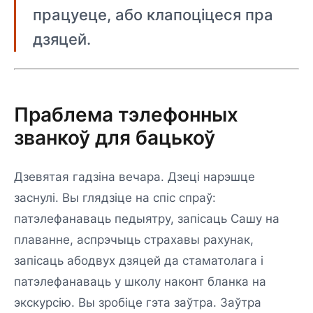
працуеце, або клапоціцеся пра
дзяцей.
Праблема тэлефонных
званкоў для бацькоў
Дзевятая гадзіна вечара. Дзеці нарэшце
заснулі. Вы глядзіце на спіс спраў:
патэлефанаваць педыятру, запісаць Сашу на
плаванне, аспрэчыць страхавы рахунак,
запісаць абодвух дзяцей да стаматолага і
патэлефанаваць у школу наконт бланка на
экскурсію. Вы зробіце гэта заўтра. Заўтра