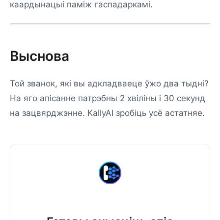
каардынацыі паміж гаспадаркамі.
Выснова
Той званок, які вы адкладваеце ўжо два тыдні?
На яго апісанне патрэбны 2 хвіліны і 30 секунд
на зацвярджэнне. KallyAI зробіць усё астатняе.