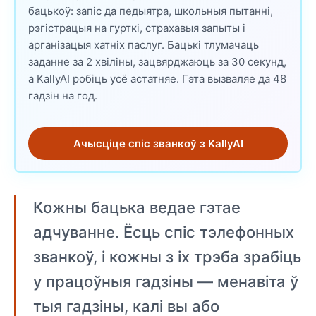
бацькоў: запіс да педыятра, школьныя пытанні,
рэгістрацыя на гурткі, страхавыя запыты і
арганізацыя хатніх паслуг. Бацькі тлумачаць
заданне за 2 хвіліны, зацвярджаюць за 30 секунд,
а KallyAI робіць усё астатняе. Гэта вызваляе да 48
гадзін на год.
Ачысціце спіс званкоў з KallyAI
Кожны бацька ведае гэтае
адчуванне. Ёсць спіс тэлефонных
званкоў, і кожны з іх трэба зрабіць
у працоўныя гадзіны — менавіта ў
тыя гадзіны, калі вы або