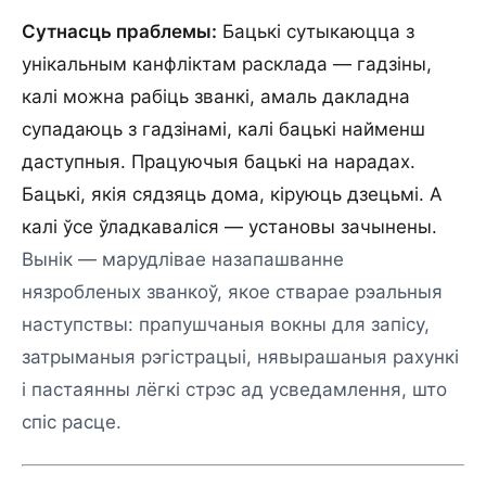
Сутнасць праблемы:
Бацькі сутыкаюцца з
унікальным канфліктам расклада — гадзіны,
калі можна рабіць званкі, амаль дакладна
супадаюць з гадзінамі, калі бацькі найменш
даступныя. Працуючыя бацькі на нарадах.
Бацькі, якія сядзяць дома, кіруюць дзецьмі. А
калі ўсе ўладкаваліся — установы зачынены.
Вынік — марудлівае назапашванне
нязробленых званкоў, якое стварае рэальныя
наступствы: прапушчаныя вокны для запісу,
затрыманыя рэгістрацыі, нявырашаныя рахункі
і пастаянны лёгкі стрэс ад усведамлення, што
спіс расце.