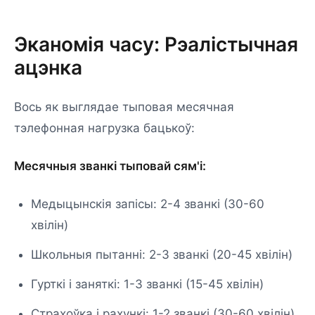
Эканомія часу: Рэалістычная
ацэнка
Вось як выглядае тыповая месячная
тэлефонная нагрузка бацькоў:
Месячныя званкі тыповай сям'і:
Медыцынскія запісы: 2-4 званкі (30-60
хвілін)
Школьныя пытанні: 2-3 званкі (20-45 хвілін)
Гурткі і заняткі: 1-3 званкі (15-45 хвілін)
Страхоўка і рахункі: 1-2 званкі (30-60 хвілін)