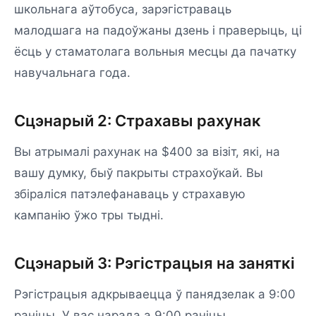
школьнага аўтобуса, зарэгістраваць
малодшага на падоўжаны дзень і праверыць, ці
ёсць у стаматолага вольныя месцы да пачатку
навучальнага года.
Сцэнарый 2: Страхавы рахунак
Вы атрымалі рахунак на $400 за візіт, які, на
вашу думку, быў пакрыты страхоўкай. Вы
збіраліся патэлефанаваць у страхавую
кампанію ўжо тры тыдні.
Сцэнарый 3: Рэгістрацыя на заняткі
Рэгістрацыя адкрываецца ў панядзелак а 9:00
раніцы. У вас нарада а 9:00 раніцы.