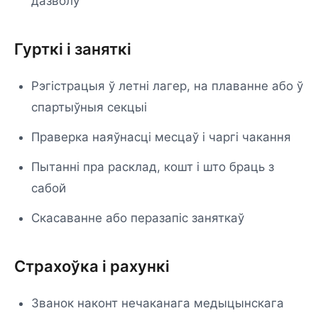
дазволу
Гурткі і заняткі
Рэгістрацыя ў летні лагер, на плаванне або ў
спартыўныя секцыі
Праверка наяўнасці месцаў і чаргі чакання
Пытанні пра расклад, кошт і што браць з
сабой
Скасаванне або перазапіс заняткаў
Страхоўка і рахункі
Званок наконт нечаканага медыцынскага