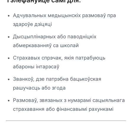
Тэлефануйце самі для:
Адчувальных медыцынскіх размоваў пра
здароўе дзіцяці
Дысцыплінарных або паводніцкіх
абмеркаванняў са школай
Страхавых спрэчак, якія патрабуюць
абароны інтарэсаў
Званкоў, дзе патрэбна бацькоўская
рашучасць або згода
Размоваў, звязаных з нумарамі сацыяльнага
страхавання або фінансавымі рахункамі