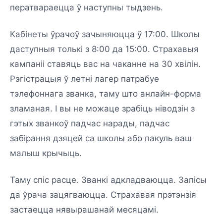
ператвараецца ў наступны тыдзень.
Кабінеты ўрачоў зачыняюцца ў 17:00. Школы
даступныя толькі з 8:00 да 15:00. Страхавыя
кампаніі ставяць вас на чаканне на 30 хвілін.
Рэгістрацыя ў летні лагер патрабуе
тэлефоннага званка, таму што анлайн-форма
зламаная. І вы не можаце зрабіць ніводзін з
гэтых званкоў падчас нарады, падчас
забірання дзяцей са школы або пакуль ваш
малыш крычыць.
Таму спіс расце. Званкі адкладваюцца. Запісы
да ўрача зацягваюцца. Страхавая прэтэнзія
застаецца нявырашанай месяцамі.