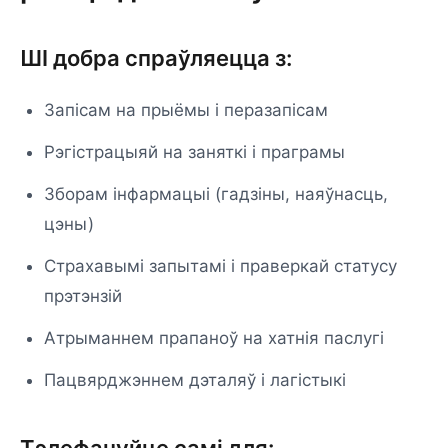
ШІ добра спраўляецца з:
Запісам на прыёмы і перазапісам
Рэгістрацыяй на заняткі і праграмы
Зборам інфармацыі (гадзіны, наяўнасць,
цэны)
Страхавымі запытамі і праверкай статусу
прэтэнзій
Атрыманнем прапаноў на хатнія паслугі
Пацвярджэннем дэталяў і лагістыкі