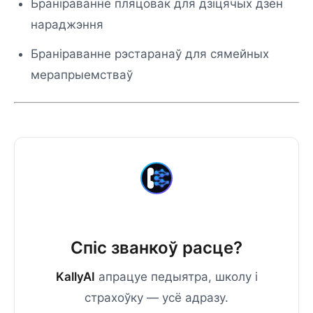
Браніраванне пляцовак для дзіцячых дзён
нараджэння
Браніраванне рэстаранаў для сямейных
мерапрыемстваў
Спіс званкоў расце?
KallyAI
апрацуе педыятра, школу і
страхоўку — усё адразу.