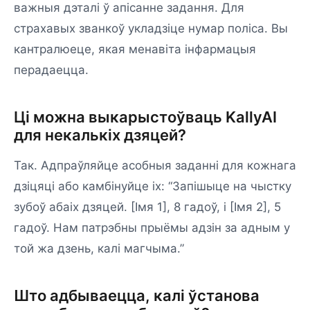
важныя дэталі ў апісанне задання. Для
страхавых званкоў укладзіце нумар поліса. Вы
кантралюеце, якая менавіта інфармацыя
перадаецца.
Ці можна выкарыстоўваць KallyAI
для некалькіх дзяцей?
Так. Адпраўляйце асобныя заданні для кожнага
дзіцяці або камбінуйце іх: “Запішыце на чыстку
зубоў абаіх дзяцей. [Імя 1], 8 гадоў, і [Імя 2], 5
гадоў. Нам патрэбны прыёмы адзін за адным у
той жа дзень, калі магчыма.”
Што адбываецца, калі ўстанова