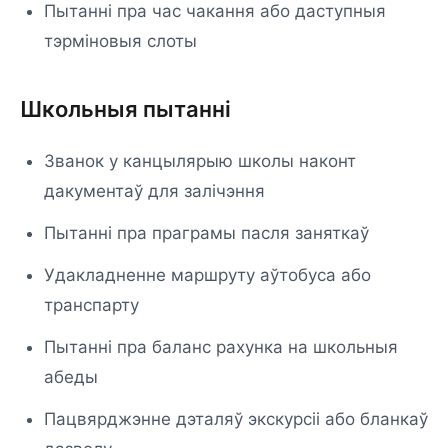
Пытанні пра час чакання або даступныя
тэрміновыя слоты
Школьныя пытанні
Званок у канцылярыю школы наконт
дакументаў для залічэння
Пытанні пра праграмы пасля заняткаў
Удакладненне маршруту аўтобуса або
транспарту
Пытанні пра баланс рахунка на школьныя
абеды
Пацвярджэнне дэталяў экскурсіі або бланкаў