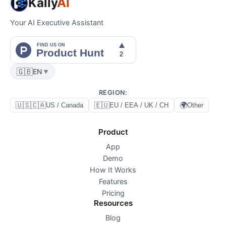
Kally
AI
Your AI Executive Assistant
🇬🇧
EN
▼
REGION
:
🇺🇸🇨🇦
🇪🇺
🌍
US / Canada
EU / EEA / UK / CH
Other
Product
App
Demo
How It Works
Features
Pricing
Resources
Blog