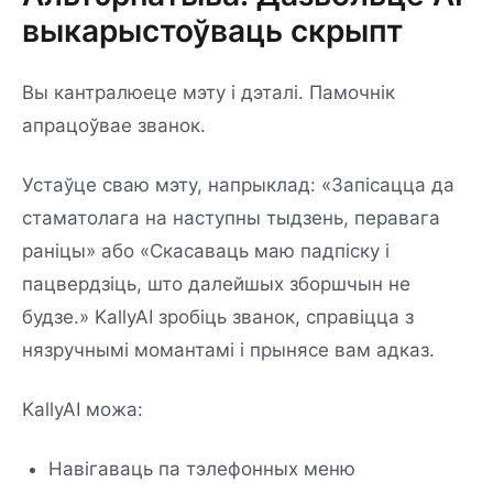
выкарыстоўваць скрыпт
Вы кантралюеце мэту і дэталі. Памочнік
апрацоўвае званок.
Устаўце сваю мэту, напрыклад: «Запісацца да
стаматолага на наступны тыдзень, перавага
раніцы» або «Скасаваць маю падпіску і
пацвердзіць, што далейшых зборшчын не
будзе.» KallyAI зробіць званок, справіцца з
нязручнымі момантамі і прынясе вам адказ.
KallyAI можа:
Навігаваць па тэлефонных меню