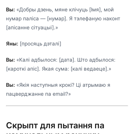
Вы:
«Добры дзень, мяне клічуць [Імя], мой
нумар паліса — [нумар]. Я тэлефаную наконт
[апісанне сітуацыі].»
Яны:
[просяць дэталі]
Вы:
«Калі адбылося: [дата]. Што адбылося:
[кароткі апіс]. Якая сума: [калі ведаеце].»
Вы:
«Якія наступныя крокі? Ці атрымаю я
пацверджанне па email?»
Скрыпт для пытання па