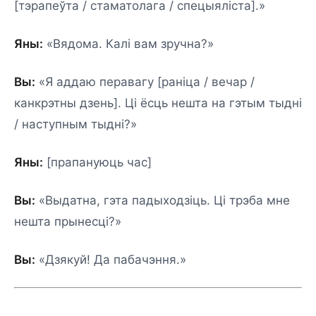
[тэрапеўта / стаматолага / спецыяліста].»
Яны:
«Вядома. Калі вам зручна?»
Вы:
«Я аддаю перавагу [раніца / вечар /
канкрэтны дзень]. Ці ёсць нешта на гэтым тыдні
/ наступным тыдні?»
Яны:
[прапануюць час]
Вы:
«Выдатна, гэта падыходзіць. Ці трэба мне
нешта прынесці?»
Вы:
«Дзякуй! Да пабачэння.»