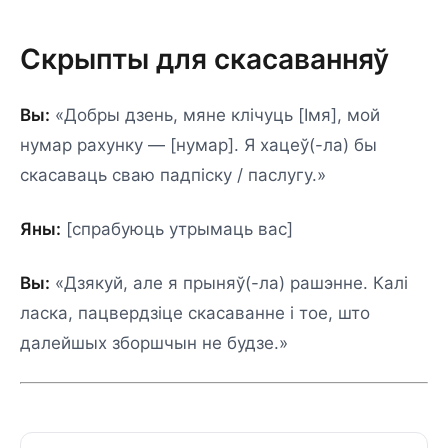
Скрыпты для скасаванняў
Вы:
«Добры дзень, мяне клічуць [Імя], мой
нумар рахунку — [нумар]. Я хацеў(-ла) бы
скасаваць сваю падпіску / паслугу.»
Яны:
[спрабуюць утрымаць вас]
Вы:
«Дзякуй, але я прыняў(-ла) рашэнне. Калі
ласка, пацвердзіце скасаванне і тое, што
далейшых зборшчын не будзе.»