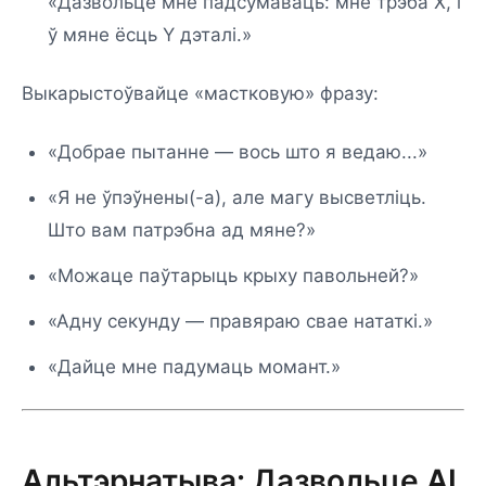
«Дазвольце мне падсумаваць: мне трэба X, і
ў мяне ёсць Y дэталі.»
Выкарыстоўвайце «мастковую» фразу:
«Добрае пытанне — вось што я ведаю...»
«Я не ўпэўнены(-а), але магу высветліць.
Што вам патрэбна ад мяне?»
«Можаце паўтарыць крыху павольней?»
«Адну секунду — правяраю свае нататкі.»
«Дайце мне падумаць момант.»
Альтэрнатыва: Дазвольце AI