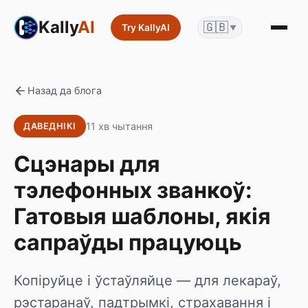
Kally
AI
🇬🇧
Try KallyAI
▼
Назад да блога
11 хв чытання
ДАВЕДНІКІ
Сцэнары для
тэлефонных званкоў:
Гатовыя шаблоны, якія
сапраўды працуюць
Копіруйце і ўстаўляйце — для лекараў,
рэстаранаў, падтрымкі, страхавання і