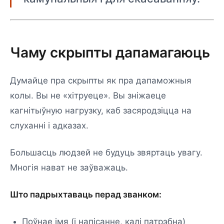
Чаму скрыпты дапамагаюць
Думайце пра скрыпты як пра дапаможныя
колы. Вы не «хітруеце». Вы зніжаеце
кагнітыўную нагрузку, каб засяродзіцца на
слуханні і адказах.
Большасць людзей не будуць звяртаць увагу.
Многія нават не заўважаць.
Што падрыхтаваць перад званком:
Поўнае імя (і напісанне, калі патрэбна)