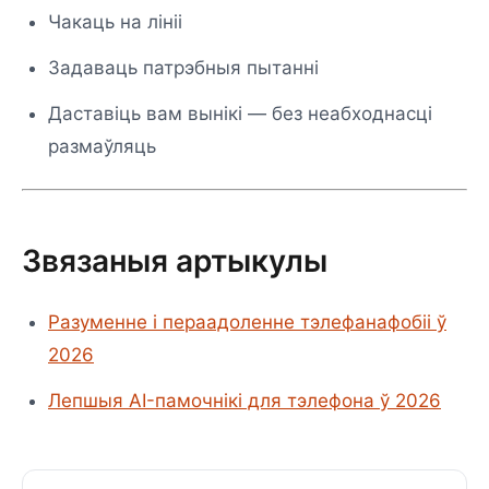
Чакаць на лініі
Задаваць патрэбныя пытанні
Даставіць вам вынікі — без неабходнасці
размаўляць
Звязаныя артыкулы
Разуменне і пераадоленне тэлефанафобіі ў
2026
Лепшыя AI-памочнікі для тэлефона ў 2026