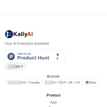
Kally
AI
Your AI Executive Assistant
🇬🇧
EN
▼
REGION
:
🇺🇸🇨🇦
🇪🇺
🌍
US / Canada
EU / EEA / UK / CH
Other
Product
App