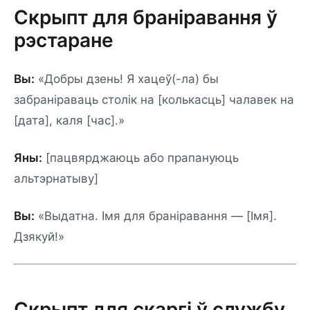
Скрыпт для браніравання ў
рэстаране
Вы:
«Добры дзень! Я хацеў(-ла) бы
забраніраваць столік на [колькасць] чалавек на
[дата], каля [час].»
Яны:
[пацвярджаюць або прапануюць
альтэрнатыву]
Вы:
«Выдатна. Імя для браніравання — [Імя].
Дзякуй!»
Скрыпт для скаргі ў службу