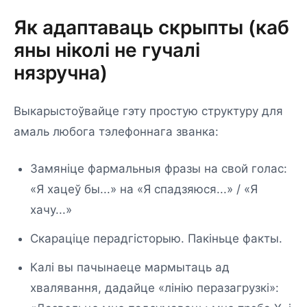
Як адаптаваць скрыпты (каб
яны ніколі не гучалі
нязручна)
Выкарыстоўвайце гэту простую структуру для
амаль любога тэлефоннага званка:
Замяніце фармальныя фразы на свой голас:
«Я хацеў бы...» на «Я спадзяюся...» / «Я
хачу...»
Скараціце перадгісторыю. Пакіньце факты.
Калі вы пачынаеце мармытаць ад
хвалявання, дадайце «лінію перазагрузкі»: