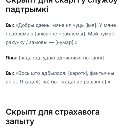
падтрымкі
Вы:
«Добры дзень, мяне клічуць [Імя]. У мяне
праблема з [апісанне праблемы]. Мой нумар
рахунку / замовы — [нумар].»
Яны:
[задаюць удакладняючыя пытанні]
Вы:
«Вось што адбылося: [кароткі, фактычны
апіс]. Я хацеў(-ла) бы [жаданае рашэнне].»
Скрыпт для страхавога
запыту