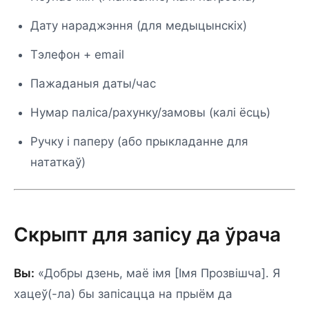
Дату нараджэння (для медыцынскіх)
Тэлефон + email
Пажаданыя даты/час
Нумар паліса/рахунку/замовы (калі ёсць)
Ручку і паперу (або прыкладанне для
нататкаў)
Скрыпт для запісу да ўрача
Вы:
«Добры дзень, маё імя [Імя Прозвішча]. Я
хацеў(-ла) бы запісацца на прыём да