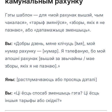
камунальным рахунку
Гэты шаблон — для «мой рахунак вышэй, чым
чакалася», «тарыф змяніўся», «зборы, якіх я не
пазнаю», або «дапамажыце зменшыць».
Вы:
«Добры дзень, мяне клічуць [Імя], мой
нумар рахунку — [нумар]. Я тэлефаную, бо мой
апошні рахунак [вышэй за звычайны / мае
зборы, якіх я не пазнаю].»
Яны:
[растлумачваюць або просяць дэталі]
Вы:
«Ці ёсць спосаб зменшыць гэта? Ці ёсць
іншыя тарыфы або скідкі?»