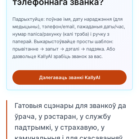
тэлефоннага званка?
Падрыхтуйце: поўнае імя, дату нараджэння (для
медыцыны), тэлефон/email, пажаданыя даты/час,
нумар паліса/рахунку (калі трэба) і ручку з
паперай. Выкарыстоўвайце просты шаблон:
прывітанне -> запыт -> дэталі -> падзяка. Або
дазвольце KallyAI зрабіць званок за вас.
Дэлегаваць званкі KallyAI
Гатовыя сцэнары для званкоў да
ўрача, у рэстаран, у службу
падтрымкі, у страхавую, у
камунальныя і для скасаванняў.