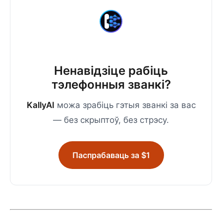
Ненавідзіце рабіць
тэлефонныя званкі?
KallyAI
можа зрабіць гэтыя званкі за вас
— без скрыптоў, без стрэсу.
Паспрабаваць за $1