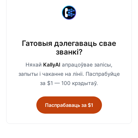
Гатовыя дэлегаваць свае
званкі?
Няхай
KallyAI
апрацоўвае запісы,
запыты і чаканне на лініі. Паспрабуйце
за $1 — 100 крэдытаў.
Паспрабаваць за $1