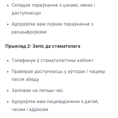
Складае параўнанне з цэнамі, меню і
даступнасцю
Адпраўляе вам поўнае параўнанне з
расшыфроўкамі
Прыклад 2: Запіс да стаматолага
Тэлефануе ў стаматалагічны кабінет
Правярае даступнасць у аўторак і чацвер
пасля абеду
Запісвае на лепшы час
Адпраўляе вам пацвярджэнне з датай,
часам і адрасам