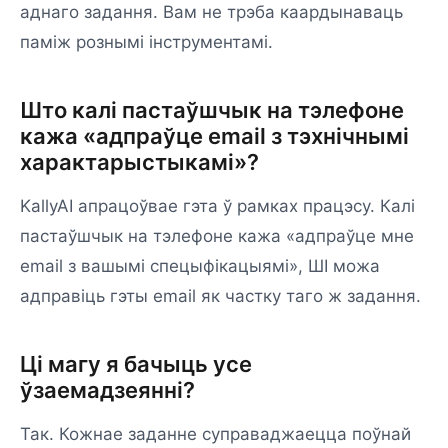
аднаго задання. Вам не трэба каардынаваць
паміж рознымі інструментамі.
Што калі пастаўшчык на тэлефоне
кажа «адпраўце email з тэхнічнымі
характарыстыкамі»?
KallyAI апрацоўвае гэта ў рамках працэсу. Калі
пастаўшчык на тэлефоне кажа «адпраўце мне
email з вашымі спецыфікацыямі», ШІ можа
адправіць гэты email як частку таго ж задання.
Ці магу я бачыць усе
ўзаемадзеянні?
Так. Кожнае заданне суправаджаецца поўнай