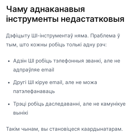
Чаму аднаканавыя
інструменты недастатковыя
Дэфіцыту ШІ-інструментаў няма. Праблема ў
тым, што кожны робіць толькі адну рэч:
Адзін ШІ робіць тэлефонныя званкі, але не
адпраўляе email
Другі ШІ кіруе email, але не можа
патэлефанаваць
Трэці робіць даследаванні, але не камунікуе
вынікі
Такім чынам, вы становіцеся каардынатарам.