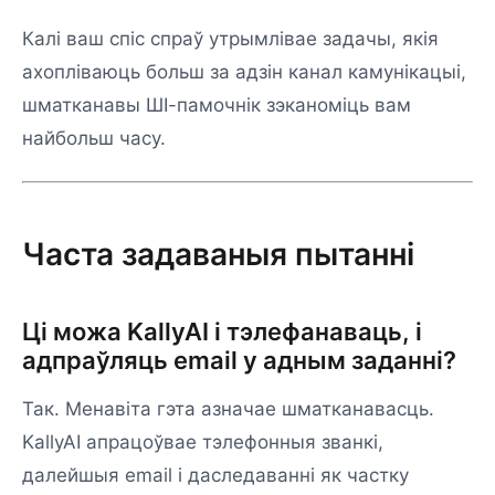
Калі ваш спіс спраў утрымлівае задачы, якія
ахопліваюць больш за адзін канал камунікацыі,
шматканавы ШІ-памочнік зэканоміць вам
найбольш часу.
Часта задаваныя пытанні
Ці можа KallyAI і тэлефанаваць, і
адпраўляць email у адным заданні?
Так. Менавіта гэта азначае шматканавасць.
KallyAI апрацоўвае тэлефонныя званкі,
далейшыя email і даследаванні як частку