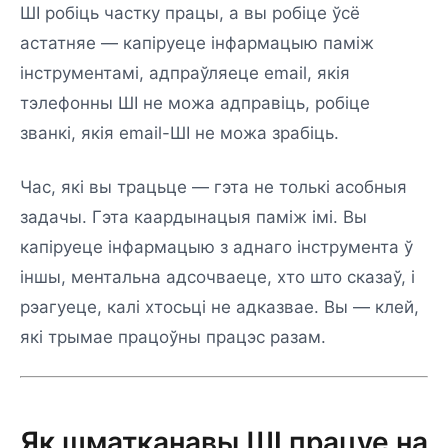
ШІ робіць частку працы, а вы робіце ўсё
астатняе — капіруеце інфармацыю паміж
інструментамі, адпраўляеце email, якія
тэлефонны ШІ не можа адправіць, робіце
званкі, якія email-ШІ не можа зрабіць.
Час, які вы трацьце — гэта не толькі асобныя
задачы. Гэта каардынацыя паміж імі. Вы
капіруеце інфармацыю з аднаго інструмента ў
іншы, ментальна адсочваеце, хто што сказаў, і
рэагуеце, калі хтосьці не адказвае. Вы — клей,
які трымае працоўны працэс разам.
Як шматканавы ШІ працуе на