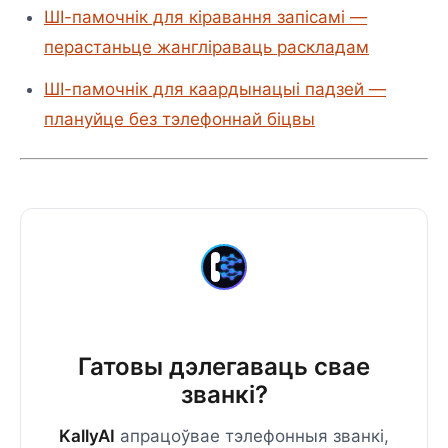
ШІ-памочнік для кіравання запісамі —
перастаньце жангліраваць раскладам
ШІ-памочнік для каардынацыі падзей —
плануйце без тэлефоннай біцвы
Гатовы дэлегаваць свае
званкі?
KallyAI
апрацоўвае тэлефонныя званкі,