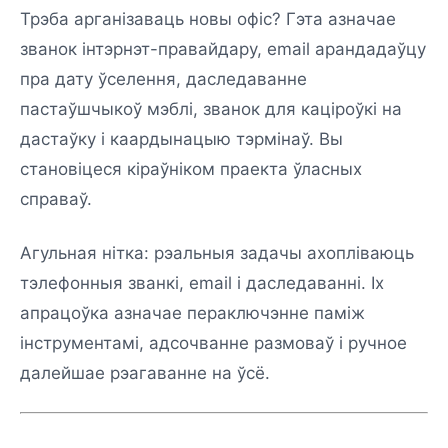
Трэба арганізаваць новы офіс? Гэта азначае
званок інтэрнэт-правайдару, email арандадаўцу
пра дату ўселення, даследаванне
пастаўшчыкоў мэблі, званок для каціроўкі на
дастаўку і каардынацыю тэрмінаў. Вы
становіцеся кіраўніком праекта ўласных
справаў.
Агульная нітка: рэальныя задачы ахопліваюць
тэлефонныя званкі, email і даследаванні. Іх
апрацоўка азначае пераключэнне паміж
інструментамі, адсочванне размоваў і ручное
далейшае рэагаванне на ўсё.