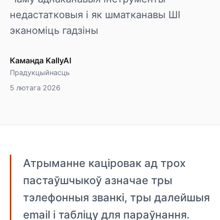
недастатковыя і як шматканавы ШІ
эканоміць гадзіны
Каманда KallyAI
Прадукцыйнасць
5 лютага 2026
Атрыманне каціровак ад трох
пастаўшчыкоў азначае тры
тэлефонныя званкі, тры далейшыя
email і табліцу для параўнання.