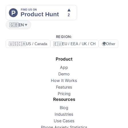
🇬🇧
EN
▼
REGION
:
🇺🇸🇨🇦
🇪🇺
🌍
US / Canada
EU / EEA / UK / CH
Other
Product
App
Demo
How It Works
Features
Pricing
Resources
Blog
Industries
Use Cases
Phone Anxiety Statistics