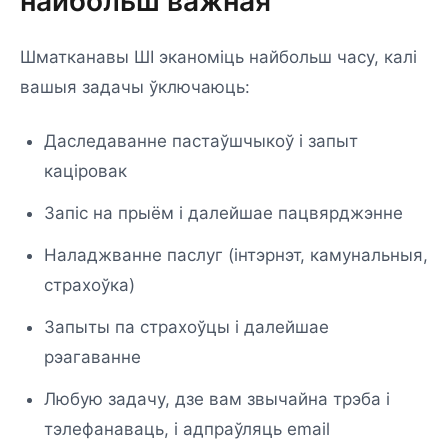
найбольш важная
Шматканавы ШІ эканоміць найбольш часу, калі
вашыя задачы ўключаюць:
Даследаванне пастаўшчыкоў і запыт
каціровак
Запіс на прыём і далейшае пацвярджэнне
Наладжванне паслуг (інтэрнэт, камунальныя,
страхоўка)
Запыты па страхоўцы і далейшае
рэагаванне
Любую задачу, дзе вам звычайна трэба і
тэлефанаваць, і адпраўляць email