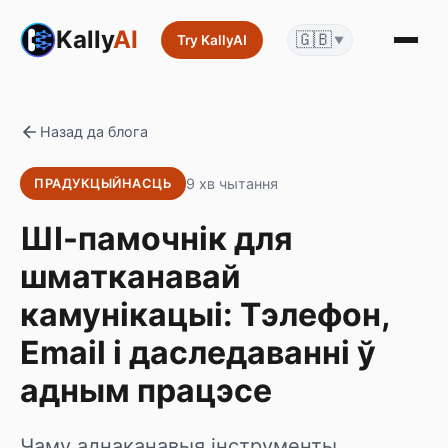
Kally
AI
🇬🇧
Try KallyAI
▼
Назад да блога
9 хв чытання
ПРАДУКЦЫЙНАСЦЬ
ШІ-памочнік для
шматканавай
камунікацыі: Тэлефон,
Email і даследаванні ў
адным працэсе
Чаму аднаканавыя інструменты