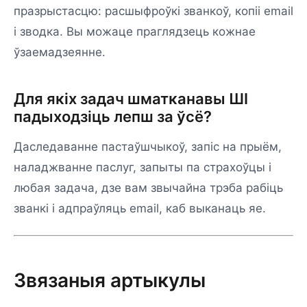
празрыстасцю: расшыфроўкі званкоў, копіі email
і зводка. Вы можаце праглядзець кожнае
ўзаемадзеянне.
Для якіх задач шматканавы ШІ
падыходзіць лепш за ўсё?
Даследаванне пастаўшчыкоў, запіс на прыём,
наладжванне паслуг, запыты па страхоўцы і
любая задача, дзе вам звычайна трэба рабіць
званкі і адпраўляць email, каб выканаць яе.
Звязаныя артыкулы