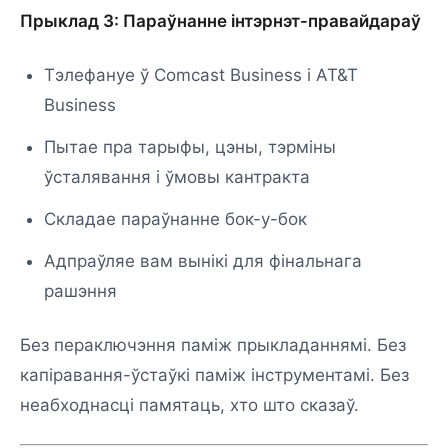
Прыклад 3: Параўнанне інтэрнэт-правайдараў
Тэлефануе ў Comcast Business і AT&T
Business
Пытае пра тарыфы, цэны, тэрміны
ўсталявання і ўмовы кантракта
Складае параўнанне бок-у-бок
Адпраўляе вам вынікі для фінальнага
рашэння
Без пераключэння паміж прыкладаннямі. Без
капіравання-ўстаўкі паміж інструментамі. Без
неабходнасці памятаць, хто што сказаў.