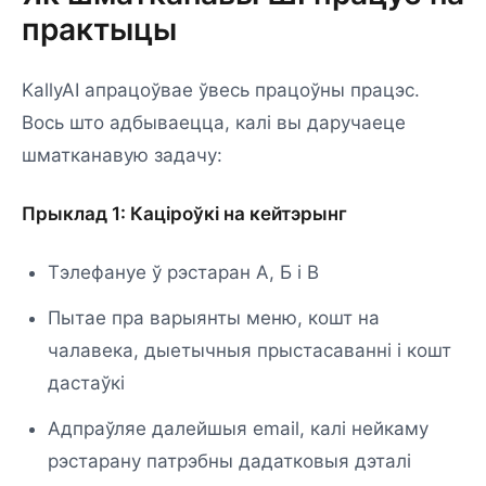
практыцы
KallyAI апрацоўвае ўвесь працоўны працэс.
Вось што адбываецца, калі вы даручаеце
шматканавую задачу:
Прыклад 1: Каціроўкі на кейтэрынг
Тэлефануе ў рэстаран А, Б і В
Пытае пра варыянты меню, кошт на
чалавека, дыетычныя прыстасаванні і кошт
дастаўкі
Адпраўляе далейшыя email, калі нейкаму
рэстарану патрэбны дадатковыя дэталі