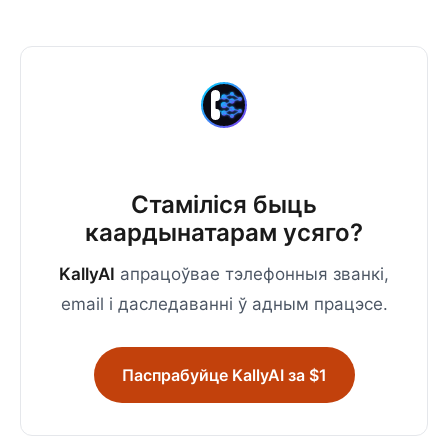
Стаміліся быць
каардынатарам усяго?
KallyAI
апрацоўвае тэлефонныя званкі,
email і даследаванні ў адным працэсе.
Паспрабуйце KallyAI за $1