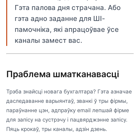
Гэта палова дня страчана. Або
гэта адно заданне для ШІ-
памочніка, які апрацоўвае ўсе
каналы замест вас.
Праблема шматканавасці
Трэба знайсці новага бухгалтара? Гэта азначае
даследаванне варыянтаў, званкі ў тры фірмы,
параўнанне цэн, адпраўку email лепшай фірме
для запісу на сустрэчу і пацвярджэнне запісу.
Пяць крокаў, тры каналы, адзін дзень.