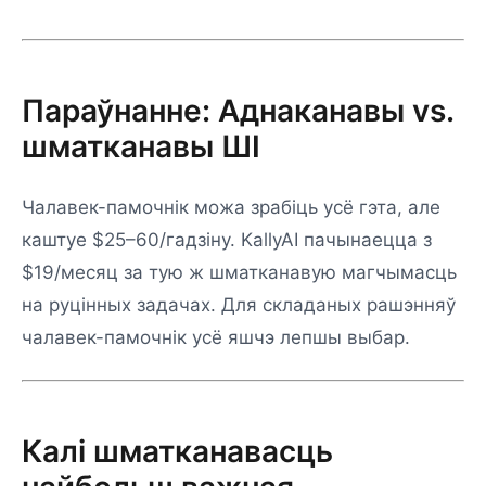
Параўнанне: Аднаканавы vs.
шматканавы ШІ
Чалавек-памочнік можа зрабіць усё гэта, але
каштуе $25–60/гадзіну. KallyAI пачынаецца з
$19/месяц за тую ж шматканавую магчымасць
на руцінных задачах. Для складаных рашэнняў
чалавек-памочнік усё яшчэ лепшы выбар.
Калі шматканавасць