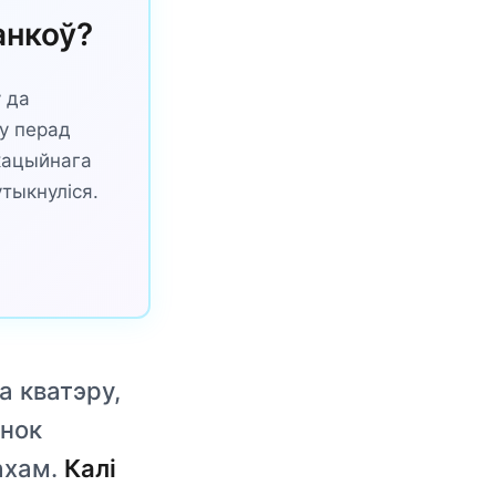
анкоў?
 да
у перад
ікацыйнага
утыкнуліся.
а кватэру,
анок
ахам.
Калі