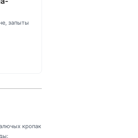
па-
нне, запыты
балючых кропак
ды: