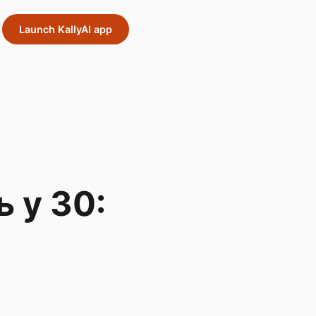
Launch KallyAI app
 у 30: