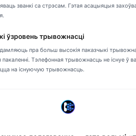
ваць званкі са стрэсам. Гэтая асацыяцыя захоўв
я.
кі ўзровень трывожнасці
дамляюць пра больш высокія паказчыкі трывожнасц
 пакаленні. Тэлефонная трывожнасць не існуе ў в
ецца на існуючую трывожнасць.