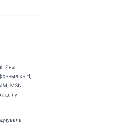
і. Яны
онныя кнігі,
AIM, MSN
кацыі ў
адчувала