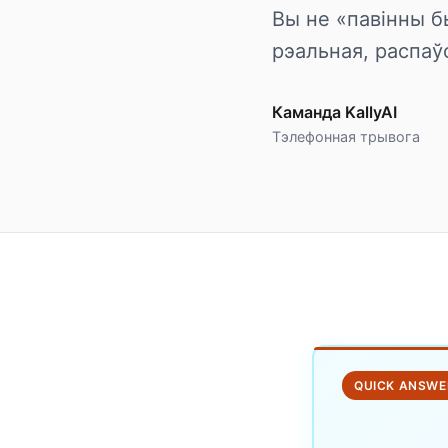
Вы не «павінны б
рэальная, распаў
Каманда KallyAI
Тэлефонная трывога
QUICK ANSWE