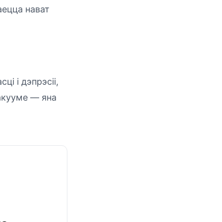
аецца нават
і і дэпрэсіі,
акууме — яна