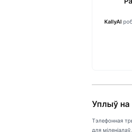
Ра
KallyAI
роб
Уплыў на
Тэлефонная тр
для міленіалаў