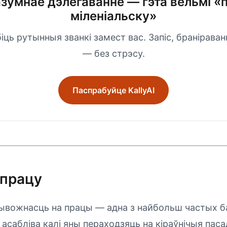
зумнае дэлегаванне — гэта вельмі «
міленіальску»
іць рутынныя званкі замест вас. Запіс, бранірава
— без стрэсу.
Паспрабуйце KallyAI
 працу
ывожнасць на працы — адна з найбольш частых 
, асабліва калі яны пераходзяць на кіраўнічыя паса