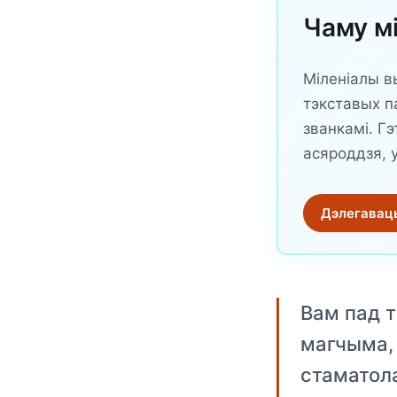
Чаму м
Міленіалы в
тэкставых п
званкамі. Г
асяроддзя, у
Дэлегаваць
Вам пад т
магчыма, 
стаматола