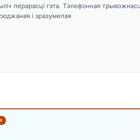
ылі» перарасці гэта. Тэлефонная трывожнас
сюджаная і зразумелая
R