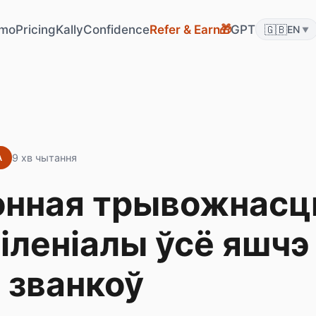
mo
Pricing
KallyConfidence
Refer & Earn
GPT
🇬🇧
🎁
EN
▼
9 хв чытання
А
нная трывожнасць
іленіалы ўсё яшчэ
 званкоў