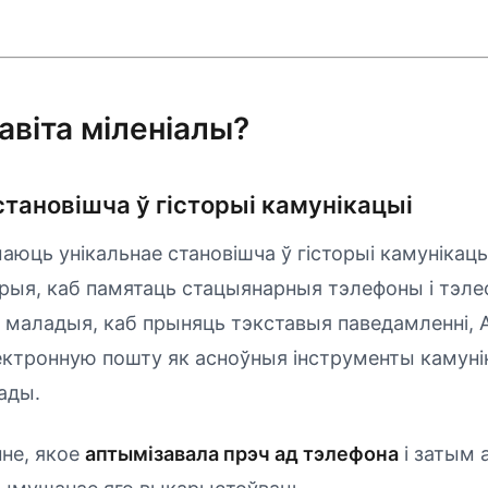
авіта міленіалы?
становішча ў гісторыі камунікацыі
аюць унікальнае становішча ў гісторыі камунікацы
рыя, каб памятаць стацыянарныя тэлефоны і тэлеф
 маладыя, каб прыняць тэкставыя паведамленні, 
ектронную пошту як асноўныя інструменты камуні
ады.
нне, якое
аптымізавала прэч ад тэлефона
і затым 