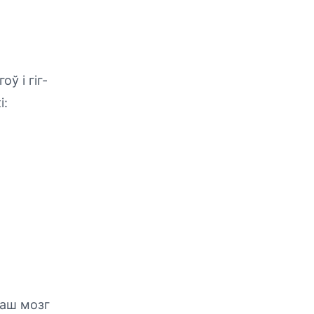
ў і гіг-
і:
ваш мозг