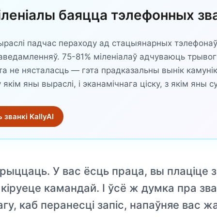
іленіалы баяцца тэлефонных зв
ыраслі падчас пераходу ад стацыянарных тэлефонаў
аведамленняў. 75-81% міленіалаў адчуваюць трывог
эта не нясталасць — гэта прадказальны вынік камун
 якім яны выраслі, і эканамічнага ціску, з якім яны с
 званкі KallyAI
рыццаць. У вас ёсць праца, вы плаціце з
кіруеце камандай. І ўсё ж думка пра зв
гу, каб перанесці запіс, напаўняе вас ж