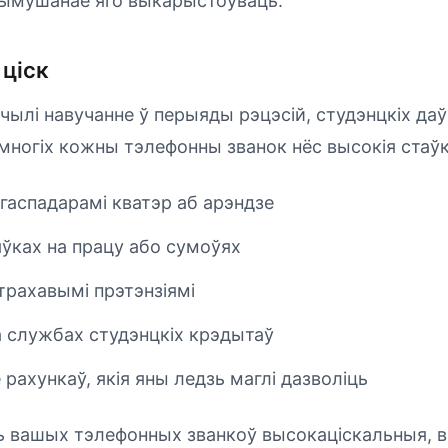
 вымушанае яго выкарыстоўваць.
ціск
ылі навучанне ў перыяды рэцэсій, студэнцкіх даўго
 многіх кожны тэлефонны званок нёс высокія стаўк
гаспадарамі кватэр аб арэндзе
яўках на працу або сумоўях
трахавымі прэтэнзіямі
а службах студэнцкіх крэдытаў
рахункаў, якія яны ледзь маглі дазволіць
ь вашых тэлефонных званкоў высокаціскальныя, 