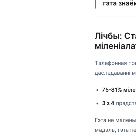
гэта знаё
Лічбы: С
міленіала
Тэлефонная тр
даследаванні 
75-81% міле
3 з 4
прадста
Гэта не малень
мадэль, гэта п