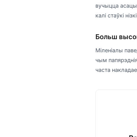
вучыцца асацыя
калі стаўкі нізкі
Больш высо
Міленіалы паве
чым папярэднія
часта наклада