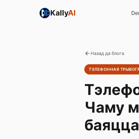
Kally
AI
De
Назад да блога
ТЭЛЕФОННАЯ ТРЫВОГ
Тэлефо
Чаму м
баяцца