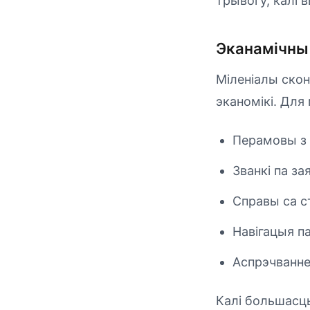
трывогу, калі
Эканамічны 
Міленіалы сконч
эканомікі. Для
Перамовы з 
Званкі па за
Справы са с
Навігацыя п
Аспрэчванне 
Калі большасц