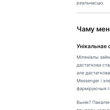
рэальнасцю.
Чаму мен
Унікальнае 
Міленіалы займ
дастаткова ста
але дастаткова
Messenger і эл
фарміруючыя г
Вынік? Пакале