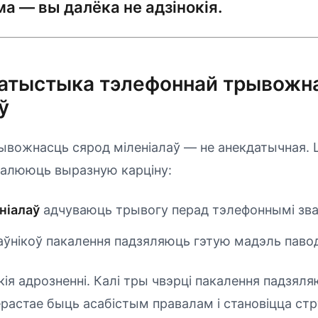
ма — вы далёка не адзінокія.
татыстыка тэлефоннай трывожн
ў
ывожнасць сярод міленіалаў — не анекдатычная. 
малююць выразную карціну:
ніалаў
адчуваюць трывогу перад тэлефоннымі зва
ўнікоў пакалення падзяляюць гэтую мадэль павод
кія адрозненні. Калі тры чвэрці пакалення падзял
ерастае быць асабістым правалам і становіцца ст