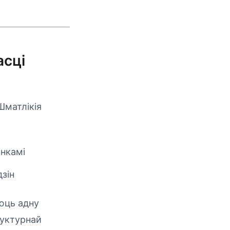
асці
Шматлікія
нкамі
зін
яюць адну
руктурнай