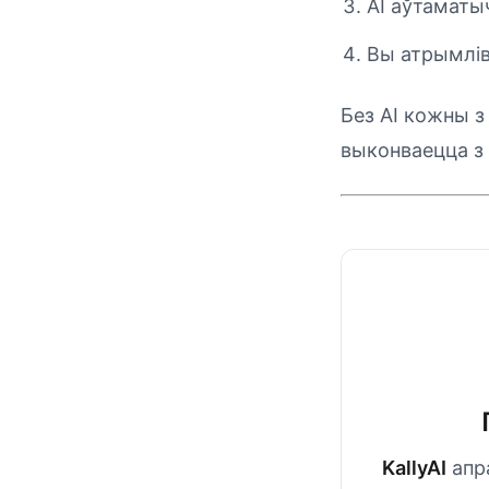
AI аўтаматы
Вы атрымлів
Без AI кожны з
выконваецца з 
KallyAI
апра