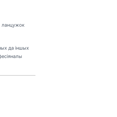
ы ланцужок
ных да іншых
афесіяналы