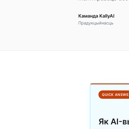
Каманда KallyAI
Прадукцыйнасць
QUICK ANSWE
Як AI-в