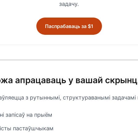
задачу.
Паспрабаваць за $1
ожа апрацаваць у вашай скрын
аўляецца з рутыннымі, структураванымі задачамі
і запісаў на прыём
істы пастаўшчыкам