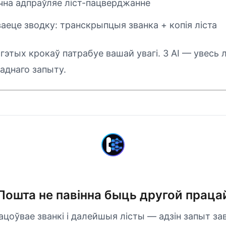
чна адпраўляе ліст-пацверджанне
аеце зводку: транскрыпцыя званка + копія ліста
 гэтых крокаў патрабуе вашай увагі. З AI — увесь
аднаго запыту.
Пошта не павінна быць другой праца
цоўвае званкі і далейшыя лісты — адзін запыт з