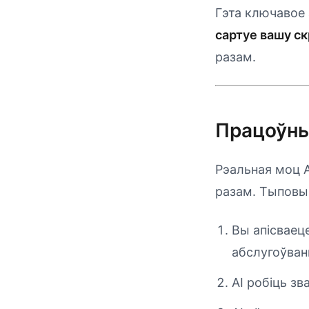
Гэта ключавое 
сартуе вашу с
разам.
Працоўны
Рэальная моц A
разам. Тыповы
Вы апісваец
абслугоўван
AI робіць зв