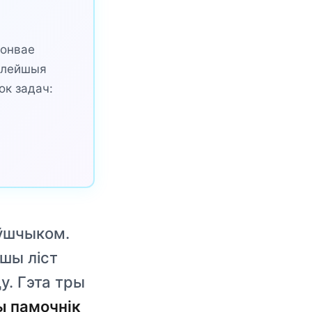
конвае
далейшыя
ок задач:
аўшчыком.
шы ліст
у. Гэта тры
ы памочнік