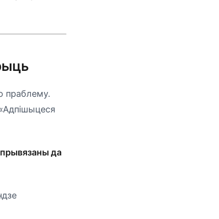
рыць
ю праблему.
 «Адпішыцеся
 прывязаны да
ндзе