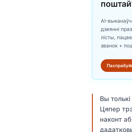
поштай
AI-выканаўч
дзеянні пра
лісты, пацве
званок + по
Паспрабуйц
Вы толькі
Цяпер трэ
наконт аб
дадатковы