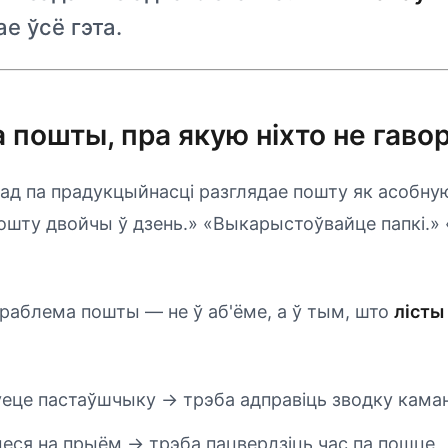
е ўсё гэта.
 пошты, пра якую ніхто не гаво
ад па прадукцыйнасці разглядае пошту як асобну
ошту двойчы ў дзень.» «Выкарыстоўвайце папкі.»
раблема пошты — не ў аб'ёме, а ў тым, што
лісты
еце пастаўшчыку → трэба адправіць зводку кама
цеся на прыём → трэба пацвердзіць час па пошце