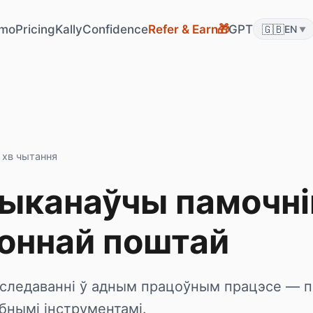
mo
Pricing
KallyConfidence
Refer & Earn
GPT
🇬🇧
🎁
EN
▼
 хв чытання
выканаўчы памочні
оннай поштай
даследаванні ў адным працоўным працэсе — 
бнымі інструментамі.