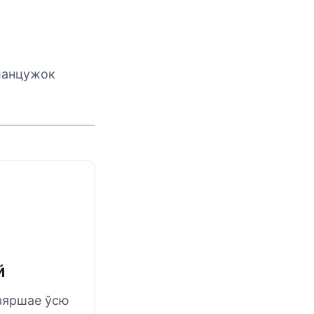
 ланцужок
й
авяршае ўсю