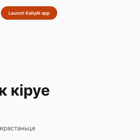
Launch KallyAI app
к кіруе
перастаньце