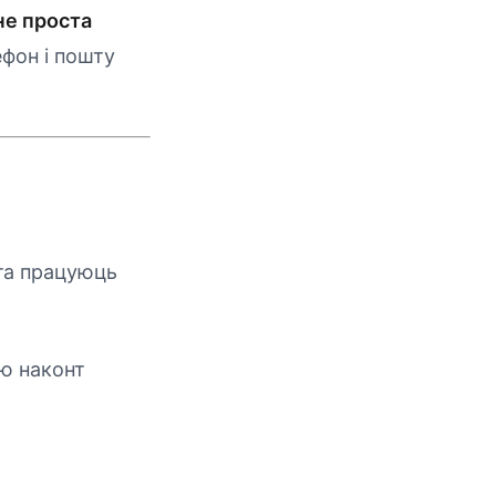
не проста
фон і пошту
шта працуюць
ю наконт