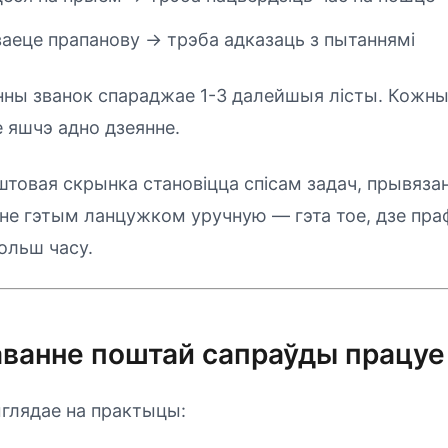
аеце прапанову → трэба адказаць з пытаннямі
ны званок спараджае 1-3 далейшыя лісты. Кожн
е яшчэ адно дзеянне.
штовая скрынка становіцца спісам задач, прывяза
анне гэтым ланцужком уручную — гэта тое, дзе пр
ольш часу.
раванне поштай сапраўды працуе
ыглядае на практыцы: