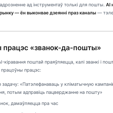
адрозненне ад інструментаў толькі для пошты.
AI 
крынку — ён выконвае дзеянні праз каналы
— тэле
 працэс «званок-да-пошты»
I-кіравання поштай праяўляецца, калі званкі і по
 працоўны працэс:
е задачу: «Патэлефанаваць у кліматычную кампані
ня, потым адправіць пацверджанне на пошту»
анок, дамаўляецца пра час