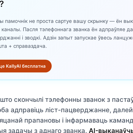
?
ы памочнік не проста сартуе вашу скрынку — ён вы
з каналы. Пасля тэлефоннага званка ён адпраўляе 
рджанні і зводкі. Адзін запыт запускае ўвесь ланцуж
шта + справаздача.
е KallyAI бясплатна
 што скончылі тэлефонны званок з паст
ба адправіць ліст-пацверджанне, далей
яцанай прапановы і інфармаваць каманд
я задачы з аднаго званка.
AI-выканаўч