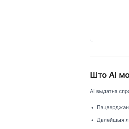
Што AI м
AI выдатна спр
Пацверджанн
Далейшыя л