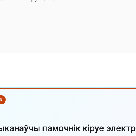
R
ыканаўчы памочнік кіруе элект