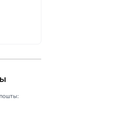
цы
 пошты: