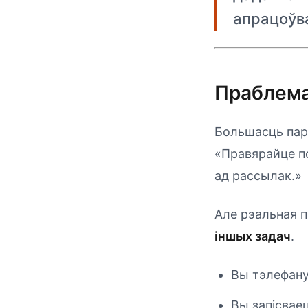
апрацоўва
Праблема
Большасць пар
«Правярайце п
ад рассылак.»
Але рэальная п
іншых задач
.
Вы тэлефану
Вы запісвае