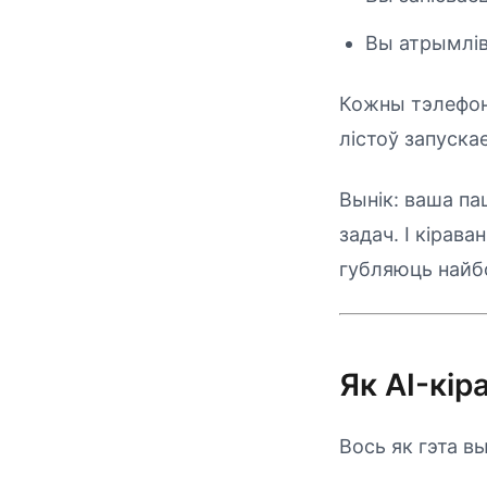
Вы атрымлів
Кожны тэлефон
лістоў запуска
Вынік: ваша па
задач. І кірав
губляюць найб
Як AI-кі
Вось як гэта в