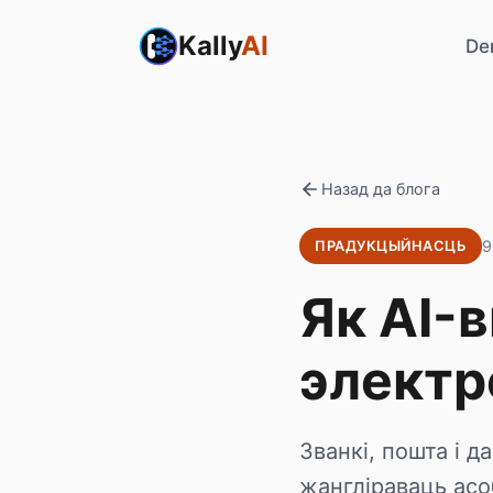
Kally
AI
De
Назад да блога
9
ПРАДУКЦЫЙНАСЦЬ
Як AI-
электр
Званкі, пошта і 
жангліраваць асо