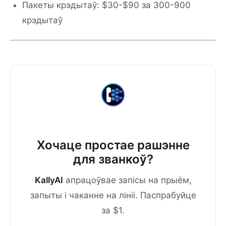
Пакеты крэдытаў: $30-$90 за 300-900
крэдытаў
Хочаце простае рашэнне
для званкоў?
KallyAI
апрацоўвае запісы на прыём,
запыты і чаканне на лініі. Паспрабуйце
за $1.