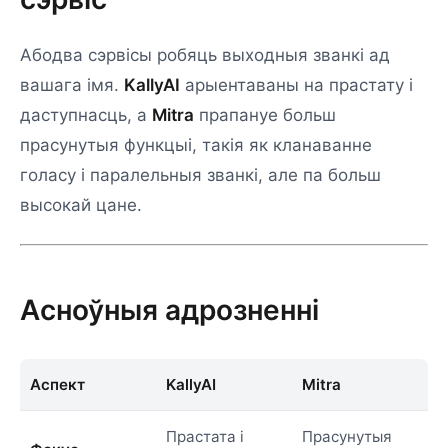
Абодва сэрвісы робяць выходныя званкі ад
вашага імя.
KallyAI
арыентаваны на прастату і
даступнасць, а
Mitra
прапануе больш
прасунутыя функцыі, такія як кланаванне
голасу і паралельныя званкі, але па больш
высокай цане.
Асноўныя адрозненні
Аспект
KallyAI
Mitra
Прастата і
Прасунутыя