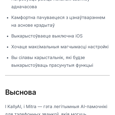
адначасова
Камфортна пачуваецеся з цэнаўтварэннем
на аснове крэдытаў
Выкарыстоўваеце выключна iOS
Хочаце максімальныя магчымасці настройкі
Вы сілавы карыстальнік, які будзе
выкарыстоўваць прасунутыя функцыі
Выснова
І KallyAI, і Mitra — гэта легітымныя AI-памочнікі
для тэлефонных званкоў, якія могуць