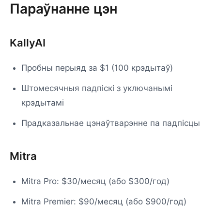
Параўнанне цэн
KallyAI
Пробны перыяд за $1 (100 крэдытаў)
Штомесячныя падпіскі з уключанымі
крэдытамі
Прадказальнае цэнаўтварэнне па падпісцы
Mitra
Mitra Pro: $30/месяц (або $300/год)
Mitra Premier: $90/месяц (або $900/год)