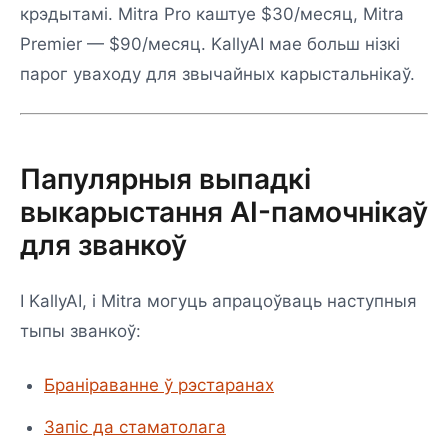
крэдытамі. Mitra Pro каштуе $30/месяц, Mitra
Premier — $90/месяц. KallyAI мае больш нізкі
парог уваходу для звычайных карыстальнікаў.
Папулярныя выпадкі
выкарыстання AI-памочнікаў
для званкоў
І KallyAI, і Mitra могуць апрацоўваць наступныя
тыпы званкоў:
Браніраванне ў рэстаранах
Запіс да стаматолага