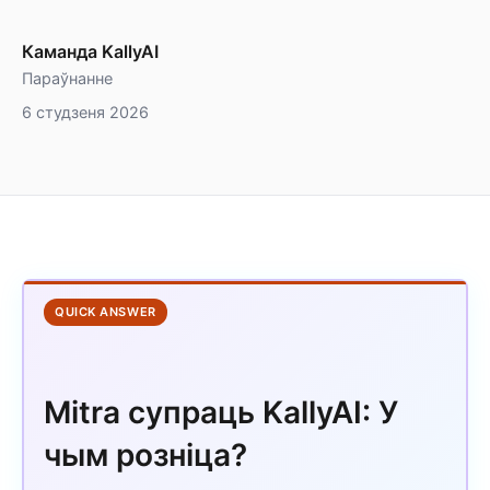
Каманда KallyAI
Параўнанне
6 студзеня 2026
QUICK ANSWER
Mitra супраць KallyAI: У
чым розніца?