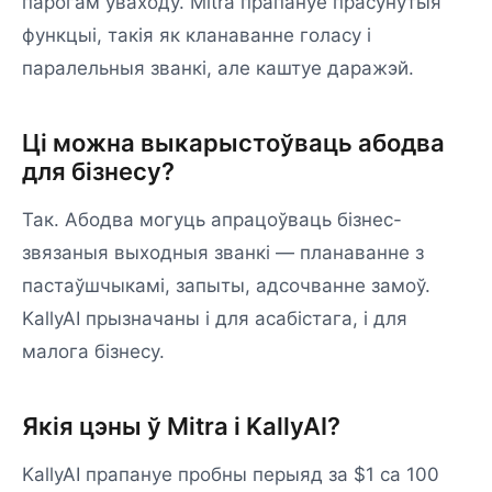
парогам уваходу. Mitra прапануе прасунутыя
функцыі, такія як кланаванне голасу і
паралельныя званкі, але каштуе даражэй.
Ці можна выкарыстоўваць абодва
для бізнесу?
Так. Абодва могуць апрацоўваць бізнес-
звязаныя выходныя званкі — планаванне з
пастаўшчыкамі, запыты, адсочванне замоў.
KallyAI прызначаны і для асабістага, і для
малога бізнесу.
Якія цэны ў Mitra і KallyAI?
KallyAI прапануе пробны перыяд за $1 са 100