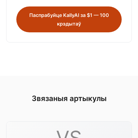
Паспрабуйце KallyAI за $1 — 100
крэдытаў
Звязаныя артыкулы
VS