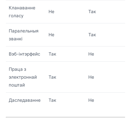
Кланаванне
Не
Так
голасу
Паралельныя
Не
Так
званкі
Вэб-інтэрфейс
Так
Не
Праца з
электроннай
Так
Не
поштай
Даследаванне
Так
Не