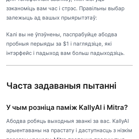
зэканоміць вам час і стрэс. Правільны выбар
залежыць ад вашых прыярытэтаў:
Калі вы не ўпэўнены, паспрабуйце абодва
пробныя перыяды за $1 і паглядзіце, які
інтэрфейс і падыход вам больш падыходзіць.
Часта задаваныя пытанні
У чым розніца паміж KallyAI і Mitra?
Абодва робяць выходныя званкі за вас. KallyAI
арыентаваны на прастату і даступнасць з нізкім