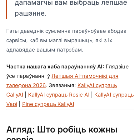
дапамагчы вам выбраць лепшае
рашэнне.
Гэты даведнік сумленна параўноўвае абодва
сэрвісы, каб вы маглі вырашыць, які з іх
адпавядае вашым патрэбам.
Частка нашага хаба параўнанняў AI:
Глядзіце
ўсе параўнанні ў
Лепшыя AI-памочнікі для
тэлефона 2026
. Звязаныя:
KallyAI супраць
CallyAI
|
KallyAI супраць Rosie AI
|
KallyAI супраць
Vapi
|
Pine супраць KallyAI
Агляд: Што робіць кожны
сэрвіс