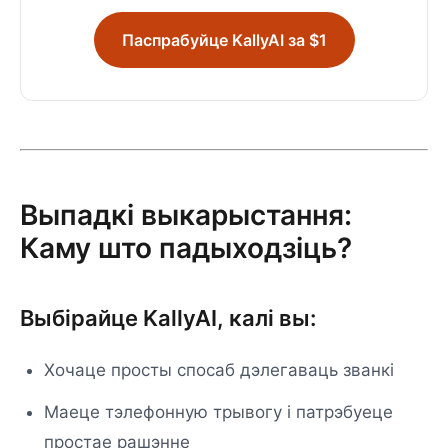
Паспрабуйце KallyAI за $1
Выпадкі выкарыстання:
Каму што падыходзіць?
Выбірайце KallyAI, калі вы:
Хочаце просты спосаб дэлегаваць званкі
Маеце тэлефонную трывогу і патрэбуеце
простае рашэнне