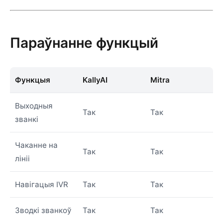
Параўнанне функцый
Функцыя
KallyAI
Mitra
Выходныя
Так
Так
званкі
Чаканне на
Так
Так
лініі
Навігацыя IVR
Так
Так
Зводкі званкоў
Так
Так