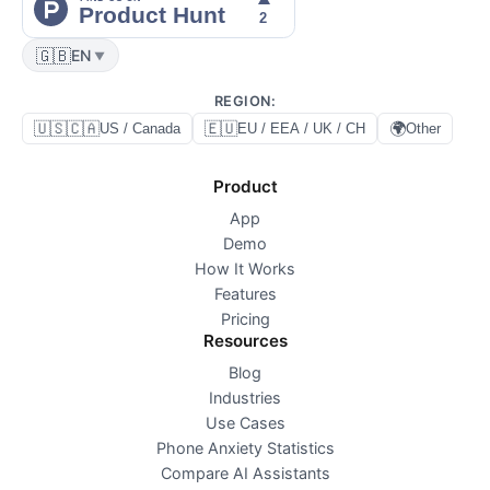
🇬🇧
EN
▼
REGION
:
🇺🇸🇨🇦
🇪🇺
🌍
US / Canada
EU / EEA / UK / CH
Other
Product
App
Demo
How It Works
Features
Pricing
Resources
Blog
Industries
Use Cases
Phone Anxiety Statistics
Compare AI Assistants