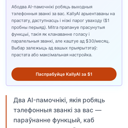
Абодва AI-памочнікі робяць выходныя
тэлефонныя званкі за вас. KallyAI арыентаваны на
прастату, даступнасць і нізкі парог уваходу ($1
пробны перыяд). Mitra прапануе прасунутыя
функцыі, такія як кланаванне голасу і
паралельныя званкі, але каштуе ад $30/месяц.
Выбар залежыць ад вашых прыярытэтаў:
прастата або максімальная настройка.
Паспрабуйце KallyAI за $1
Два AI-памочнікі, якія робяць
тэлефонныя званкі за вас —
параўнанне функцый, каб