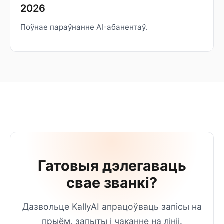
2026
Поўнае параўнанне AI-абанентаў.
Гатовыя дэлегаваць
свае званкі?
Дазвольце KallyAI апрацоўваць запісы на
прыём, запыты і чаканне на лініі.