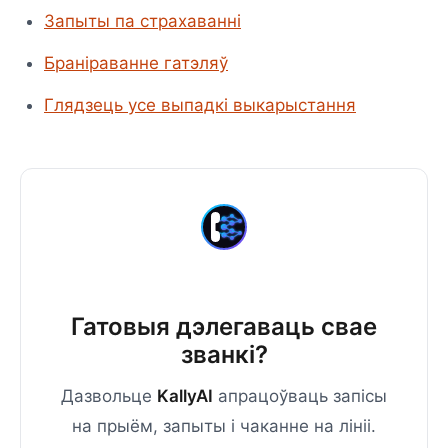
Запыты па страхаванні
Браніраванне гатэляў
Глядзець усе выпадкі выкарыстання
Гатовыя дэлегаваць свае
званкі?
Дазвольце
KallyAI
апрацоўваць запісы
на прыём, запыты і чаканне на лініі.