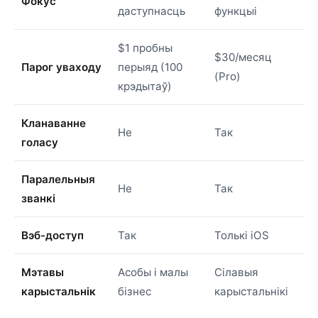
Фокус
даступнасць
функцыі
$1 пробны
$30/месяц
Парог уваходу
перыяд (100
(Pro)
крэдытаў)
Кланаванне
Не
Так
голасу
Паралельныя
Не
Так
званкі
Вэб-доступ
Так
Толькі iOS
Мэтавы
Асобы і малы
Сілавыя
карыстальнік
бізнес
карыстальнікі