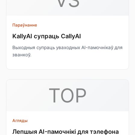
Параўнанне
KallyAI супраць CallyAI
Выходныя супраць уваходных AI-памочнікаў для
званкоў.
TOP
Агляды
Лепшыя AI-памочнікі для тэлефона