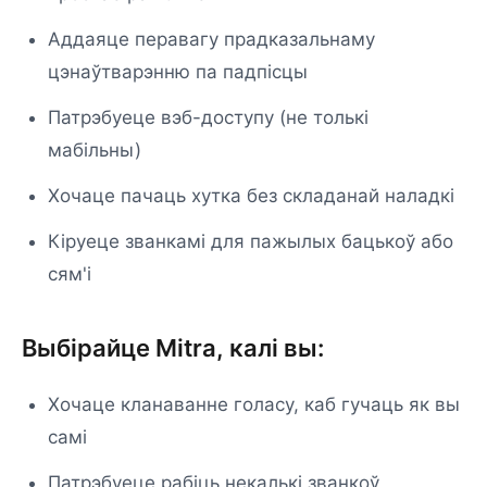
Аддаяце перавагу прадказальнаму
цэнаўтварэнню па падпісцы
Патрэбуеце вэб-доступу (не толькі
мабільны)
Хочаце пачаць хутка без складанай наладкі
Кіруеце званкамі для пажылых бацькоў або
сям'і
Выбірайце Mitra, калі вы:
Хочаце кланаванне голасу, каб гучаць як вы
самі
Патрэбуеце рабіць некалькі званкоў