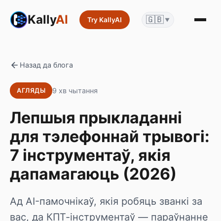
Kally
AI
🇬🇧
Try KallyAI
▼
Назад да блога
9 хв чытання
АГЛЯДЫ
Лепшыя прыкладанні
для тэлефоннай трывогі:
7 інструментаў, якія
дапамагаюць (2026)
Ад AI-памочнікаў, якія робяць званкі за
вас, да КПТ-інструментаў — параўнанне