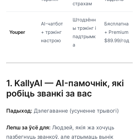
страхам
Штодзённ
AI-чатбот
Бясплатна
ы трэкінг і
Youper
+ трэкінг
+ Premium
падтрымк
настрою
$89.99/год
а
1. KallyAI — AI-памочнік, які
робіць званкі за вас
Падыход:
Дэлегаванне (усуненне трывогі)
Лепш за ўсё для:
Людзей, якія жа хочуць
пазбегнуць званкоў, але атрымаць вынік