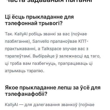
Ці ёсць прыкладанне для
тэлефоннай трывогі?
Так. KallyAI робіць званкі за вас (поўнае
пазбяганне), Sanvello прапаноўвае КПТ-
практыкаванні, а Talkspace злучае вас з
тэрапеўтамі. Выбірайце ў залежнасці ад таго,
ці трэба вам пазбегнуць, прапрацаваць ці
атрымаць тэрапію.
Якое прыкладанне лепш за ўсё для
тэлефанафобіі?
KallyAI — для дэлегавання званкоў (поўнае