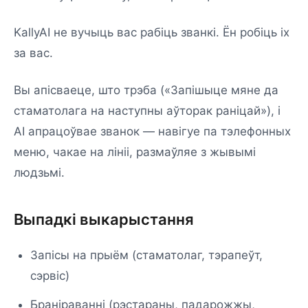
KallyAI не вучыць вас рабіць званкі. Ён робіць іх
за вас.
Вы апісваеце, што трэба («Запішыце мяне да
стаматолага на наступны аўторак раніцай»), і
AI апрацоўвае званок — навігуе па тэлефонных
меню, чакае на лініі, размаўляе з жывымі
людзьмі.
Выпадкі выкарыстання
Запісы на прыём (стаматолаг, тэрапеўт,
сэрвіс)
Браніраванні (рэстараны, падарожжы,