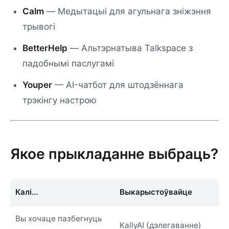
Calm
— Медытацыі для агульнага зніжэння
трывогі
BetterHelp
— Альтэрнатыва Talkspace з
падобнымі паслугамі
Youper
— AI-чатбот для штодзённага
трэкінгу настрою
Якое прыкладанне выбраць?
Калі...
Выкарыстоўвайце
Вы хочаце пазбегнуць
KallyAI (дэлегаванне)