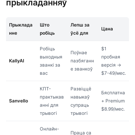
прыкладанняў
Прыклада
Што
Лепш за
Цана
нне
робіць
ўсё для
Робіць
$1
Поўнае
выходныя
пробная
KallyAI
пазбяганн
званкі за
версія →
е званкоў
вас
$7-49/мес.
КПТ-
Развіццё
Бясплатна
практыкав
навыкаў
Sanvello
+ Premium
анні для
супраць
$8.99/мес.
трывогі
трывогі
Онлайн-
Праца са