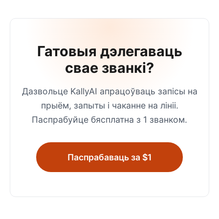
Гатовыя дэлегаваць
свае званкі?
Дазвольце KallyAI апрацоўваць запісы на
прыём, запыты і чаканне на лініі.
Паспрабуйце бясплатна з 1 званком.
Паспрабаваць за $1