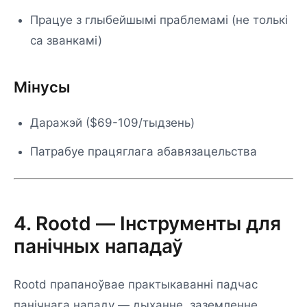
Працуе з глыбейшымі праблемамі (не толькі
са званкамі)
Мінусы
Даражэй ($69-109/тыдзень)
Патрабуе працяглага абавязацельства
4. Rootd — Інструменты для
панічных нападаў
Rootd прапаноўвае практыкаванні падчас
панічнага нападу — дыханне, заземленне,