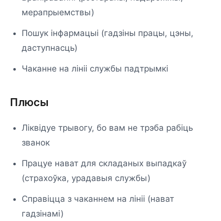
мерапрыемствы)
Пошук інфармацыі (гадзіны працы, цэны,
даступнасць)
Чаканне на лініі службы падтрымкі
Плюсы
Ліквідуе трывогу, бо вам не трэба рабіць
званок
Працуе нават для складаных выпадкаў
(страхоўка, урадавыя службы)
Справіцца з чаканнем на лініі (нават
гадзінамі)