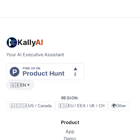
Kally
AI
Your AI Executive Assistant
🇬🇧
EN
▼
REGION
:
🇺🇸🇨🇦
🇪🇺
🌍
US / Canada
EU / EEA / UK / CH
Other
Product
App
Demo