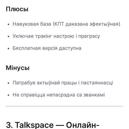
Плюсы
Навуковая база (КПТ даказана эфектыўная)
Уключае трэкінг настрою і прагрэсу
Бясплатная версія даступна
Мінусы
Патрабуе актыўнай працы і пастаяннасці
Не справіцца непасрэдна са званкамі
3. Talkspace — Онлайн-