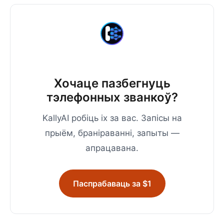
Хочаце пазбегнуць
тэлефонных званкоў?
KallyAI робіць іх за вас. Запісы на
прыём, браніраванні, запыты —
апрацавана.
Паспрабаваць за $1