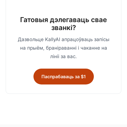
Гатовыя дэлегаваць свае
званкі?
Дазвольце KallyAI апрацоўваць запісы
на прыём, браніраванні і чаканне на
лініі за вас.
Паспрабаваць за $1