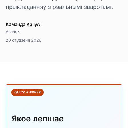
прыкладанняў з рэальнымі зваротамі.
Каманда KallyAI
Агляды
20 студзеня 2026
QUICK ANSWER
Якое лепшае