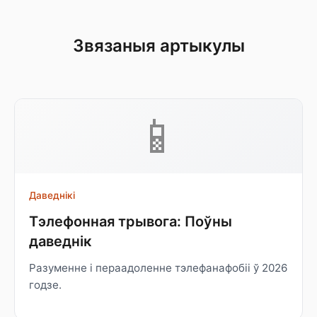
Звязаныя артыкулы
📱
Даведнікі
Тэлефонная трывога: Поўны
даведнік
Разуменне і пераадоленне тэлефанафобіі ў 2026
годзе.