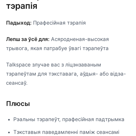
тэрапія
Падыход:
Прафесійная тэрапія
Лепш за ўсё для:
Асяродненая-высокая
трывога, якая патрабуе ўвагі тэрапеўта
Talkspace злучае вас з ліцэнзаваным
тэрапеўтам для тэкставага, аўдыя- або відэа-
сеансаў.
Плюсы
Рэальны тэрапеўт, прафесійная падтрымка
Тэкставыя паведамленні паміж сеансамі