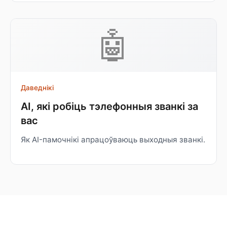
🤖
Даведнікі
AI, які робіць тэлефонныя званкі за
вас
Як AI-памочнікі апрацоўваюць выходныя званкі.