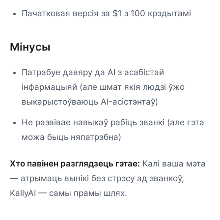
Пачатковая версія за $1 з 100 крэдытамі
Мінусы
Патрабуе давяру да AI з асабістай
інфармацыяй (але шмат якія людзі ўжо
выкарыстоўваюць AI-асістэнтаў)
Не развівае навыкаў рабіць званкі (але гэта
можа быць няпатрэбна)
Хто павінен разглядзець гэтае:
Калі ваша мэта
— атрымаць вынікі без стрэсу ад званкоў,
KallyAI — самы прамы шлях.