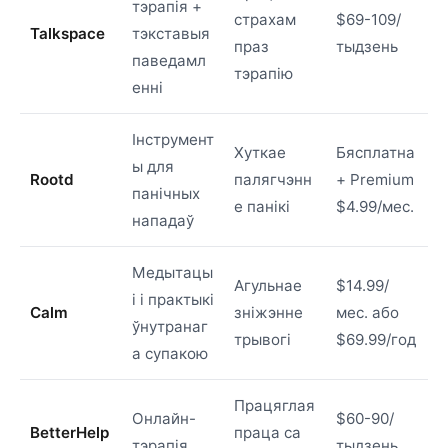
тэрапія +
страхам
$69-109/
Talkspace
тэкставыя
праз
тыдзень
паведамл
тэрапію
енні
Інструмент
Хуткае
Бясплатна
ы для
Rootd
палягчэнн
+ Premium
панічных
е панікі
$4.99/мес.
нападаў
Медытацы
Агульнае
$14.99/
і і практыкі
Calm
зніжэнне
мес. або
ўнутранаг
трывогі
$69.99/год
а супакою
Працяглая
Онлайн-
$60-90/
BetterHelp
праца са
тэрапія
тыдзень