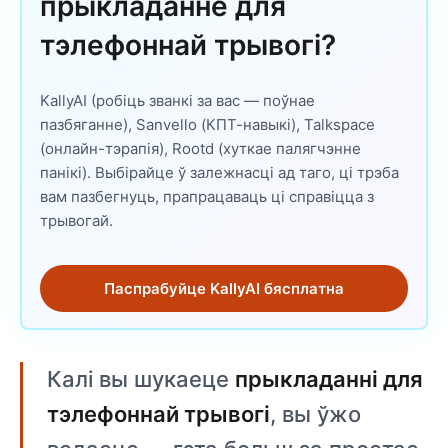
прыкладанне для
тэлефоннай трывогі?
KallyAI (робіць званкі за вас — поўнае
пазбяганне), Sanvello (КПТ-навыкі), Talkspace
(онлайн-тэрапія), Rootd (хуткае палягчэнне
панікі). Выбірайце ў залежнасці ад таго, ці трэба
вам пазбегнуць, прапрацаваць ці справіцца з
трывогай.
Паспрабуйце KallyAI бясплатна
Калі вы шукаеце
прыкладанні для
тэлефоннай трывогі
, вы ўжо