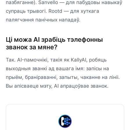
пазбяганне). Sanvello — для пабудовы навыкаў
супраць трывогі. Rootd — для хуткага
палягчэння панічных нападаў.
Ці можа AI зрабіць тэлефонны
званок за мяне?
Так. AI-памочнікі, такія як KallyAI, робяць
выходныя званкі ад вашага імя: запісы на
прыём, браніраванні, запыты, чаканне на лініі.
Вы апісваеце мэту, AI апрацоўвае званок.