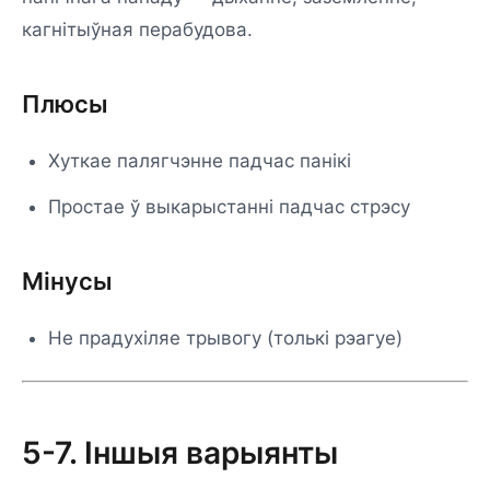
кагнітыўная перабудова.
Плюсы
Хуткае палягчэнне падчас панікі
Простае ў выкарыстанні падчас стрэсу
Мінусы
Не прадухіляе трывогу (толькі рэагуе)
5-7. Іншыя варыянты