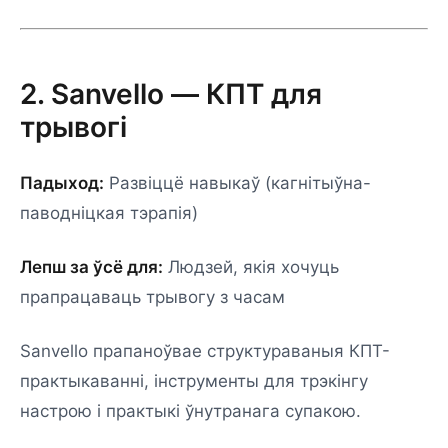
2. Sanvello — КПТ для
трывогі
Падыход:
Развіццё навыкаў (кагнітыўна-
паводніцкая тэрапія)
Лепш за ўсё для:
Людзей, якія хочуць
прапрацаваць трывогу з часам
Sanvello прапаноўвае структураваныя КПТ-
практыкаванні, інструменты для трэкінгу
настрою і практыкі ўнутранага супакою.