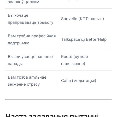
званкоў цалкам
Вы хочаце
Sanvello (КПТ-навыкі)
прапрацаваць трывогу
Вам трэбна прафесійная
Talkspace ці BetterHelp
падтрымка
Вы адчуваеце панічныя
Rootd (хуткае
напады
палягчэнне)
Вам трэба агульнае
Calm (медытацыі)
зніжэнне стрэсу
Часта задаваныя пытанні