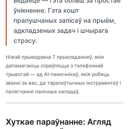
ведаеце — гэта больш за простае
ўнікненне. Гэта кошт
прапушчаных запісаў на прыём,
адкладзеных задач і шчырага
стрэсу.
Ніжэй прыведзена 7 прыкладанняў, якія
дапамагаюць спраўляцца з тэлефоннай
трывогай — ад AI-памочнікаў, якія робяць
званкі за вас, да тэрапеўтычных інструментаў і
палягчэння панічных нападаў.
Хуткае параўнанне: Агляд