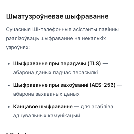
Шматузроўневае шыфраванне
Сучасныя ШІ-тэлефонныя асістэнты павінны
рэалізоўваць шыфраванне на некалькіх
узроўнях:
Шыфраванне пры перадачы (TLS)
—
абарона даных падчас перасылкі
Шыфраванне пры захоўванні (AES-256)
—
абарона захаваных даных
Канцавое шыфраванне
— для асабліва
адчувальных камунікацый