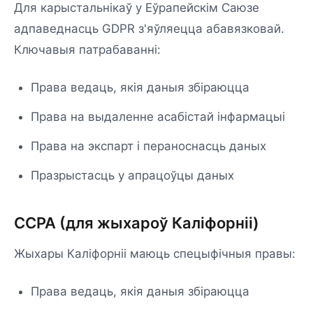
Для карыстальнікаў у Еўрапейскім Саюзе
адпаведнасць GDPR з'яўляецца абавязковай.
Ключавыя патрабаванні:
Права ведаць, якія даныя збіраюцца
Права на выдаленне асабістай інфармацыі
Права на экспарт і пераноснасць даных
Празрыстасць у апрацоўцы даных
CCPA (для жыхароў Каліфорніі)
Жыхары Каліфорніі маюць спецыфічныя правы:
Права ведаць, якія даныя збіраюцца