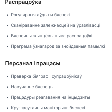
Распрацоўка
Рэгулярныя аўдыты бяспекі
Сканіраванне залежнасцей на ўразлівасці
Бяспечны жыццёвы цыкл распрацоўкі
Праграма ўзнагарод за знойдзеныя памылкі
Персанал і працэсы
Праверка біяграфіі супрацоўнікаў
Навучанне бяспецы
Працэдуры рэагавання на інцыдэнты
Кругласутачны маніторынг бяспекі