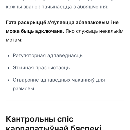
кожны званок пачынаецца з абвяшчэння:
Гэта раскрыццё з'яўляецца абавязковым і не
можа быць адключана.
Яно служыць некалькім
мэтам:
Рэгуляторная адпаведнасць
Этычная празрыстасць
Стварэнне адпаведных чаканняў для
размовы
Кантрольны спіс
карпаратыўнай бяспекі