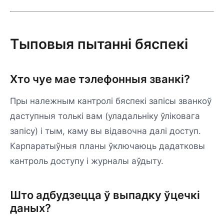
Тыповыя пытанні бяспекі
Хто чуе мае тэлефонныя званкі?
Пры належным кантролі бяспекі запісы званкоў
даступныя толькі вам (уладальніку ўліковага
запісу) і тым, каму вы відавочна далі доступ.
Карпаратыўныя планы ўключаюць дадатковы
кантроль доступу і журналы аўдыту.
Што адбудзецца ў выпадку ўцечкі
даных?