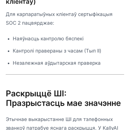
кліентаў)
Для карпаратыўных кліентаў сертыфікацыя
SOC 2 пацвярджае:
Наяўнасць кантролю бяспекі
Кантролі правераны з часам (Тып II)
Незалежная аўдытарская праверка
Раскрыццё ШІ:
Празрыстасць мае значэнне
Этычнае выкарыстанне ШІ для тэлефонных
званкоў патрабуе яснага раскрыцця. У KallyAI