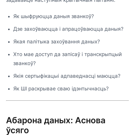
задавайце наступныя крытычныя пытанні:
Як шыфруюцца даныя званкоў?
Дзе захоўваюцца і апрацоўваюцца даныя?
Якая палітыка захоўвання даных?
Хто мае доступ да запісаў і транскрыпцый
званкоў?
Якія сертыфікацыі адпаведнасці маюцца?
Як ШІ раскрывае сваю ідэнтычнасць?
Абарона даных: Аснова
ўсяго