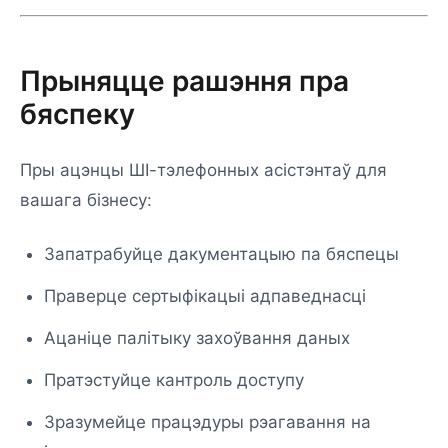
Прыняцце рашэння пра
бяспеку
Пры ацэнцы ШІ-тэлефонных асістэнтаў для
вашага бізнесу:
Запатрабуйце дакументацыю па бяспецы
Праверце сертыфікацыі адпаведнасці
Ацаніце палітыку захоўвання даных
Пратэстуйце кантроль доступу
Зразумейце працэдуры рэагавання на