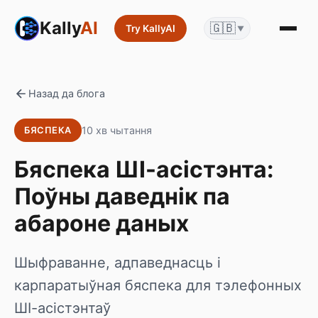
Kally
AI
🇬🇧
Try KallyAI
▼
Назад да блога
10 хв чытання
БЯСПЕКА
Бяспека ШІ-асістэнта:
Поўны даведнік па
абароне даных
Шыфраванне, адпаведнасць і
карпаратыўная бяспека для тэлефонных
ШІ-асістэнтаў