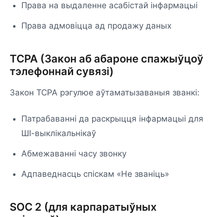
Права на выдаленне асабістай інфармацыі
Права адмовіцца ад продажу даных
TCPA (Закон аб абароне спажыўцоў
тэлефоннай сувязі)
Закон TCPA рэгулюе аўтаматызаваныя званкі:
Патрабаванні да раскрыцця інфармацыі для
ШІ-выклікальнікаў
Абмежаванні часу звонку
Адпаведнасць спіскам «Не званіць»
SOC 2 (для карпаратыўных