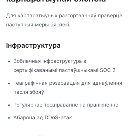
Для карпаратыўных разгортванняў праверце
наступныя меры бяспекі:
Інфраструктура
Воблачная інфраструктура з
сертыфікаванымі пастаўшчыкамі SOC 2
Геаграфічная рэзервацыя для аднаўлення
пасля збояў
Рэгулярнае тэсціраванне на пранікненне
Абарона ад DDoS-атак