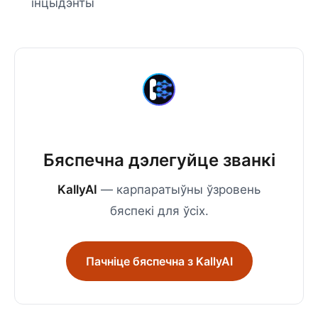
інцыдэнты
Бяспечна дэлегуйце званкі
KallyAI
— карпаратыўны ўзровень
бяспекі для ўсіх.
Пачніце бяспечна з KallyAI