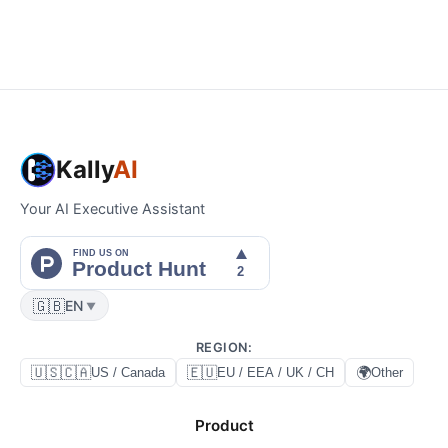
Kally
AI
Your AI Executive Assistant
🇬🇧
EN
▼
REGION
:
🇺🇸🇨🇦
🇪🇺
🌍
US / Canada
EU / EEA / UK / CH
Other
Product