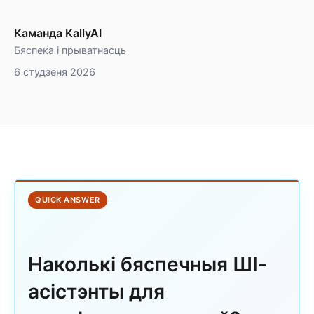
Каманда KallyAI
Бяспека і прыватнасць
6 студзеня 2026
QUICK ANSWER
Наколькі бяспечныя ШІ-
асістэнты для