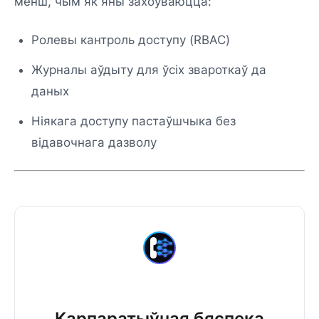
менш, чым як яны захоўваюцца:
Ролевы кантроль доступу (RBAC)
Журналы аўдыту для ўсіх звароткаў да
даных
Ніякага доступу пастаўшчыка без
відавочнага дазволу
Карпаратыўная бяспека