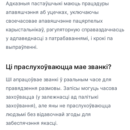
Адказныя пастаўшчыкі маюць працэдуры
апавяшчэння аб уцечках, уключаючы
своечасовае апавяшчэнне пацярпелых
карыстальнікаў, рэгуляторную справаздачнасць
у адпаведнасці з патрабаваннямі, і крокі па
выпраўленні.
Ці праслухоўваюцца мае званкі?
ШІ апрацоўвае званкі ў рэальным часе для
правядзення размовы. Запісы могуць часова
захоўвацца (у залежнасці ад палітыкі
захоўвання), але яны не праслухоўваюцца
людзьмі без відавочнай згоды для
забеспячэння якасці.