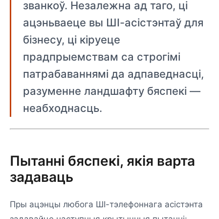
званкоў. Незалежна ад таго, ці
ацэньваеце вы ШІ-асістэнтаў для
бізнесу, ці кіруеце
прадпрыемствам са строгімі
патрабаваннямі да адпаведнасці,
разуменне ландшафту бяспекі —
неабходнасць.
Пытанні бяспекі, якія варта
задаваць
Пры ацэнцы любога ШІ-тэлефоннага асістэнта