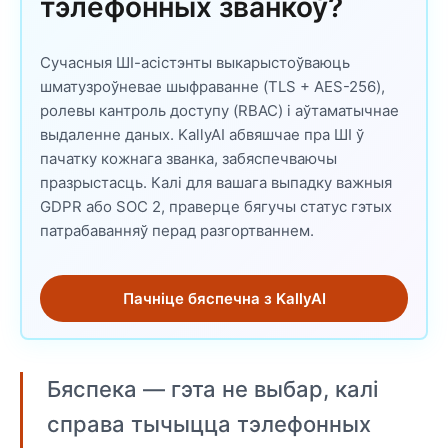
тэлефонных званкоў?
Сучасныя ШІ-асістэнты выкарыстоўваюць
шматузроўневае шыфраванне (TLS + AES-256),
ролевы кантроль доступу (RBAC) і аўтаматычнае
выдаленне даных. KallyAI абвяшчае пра ШІ ў
пачатку кожнага званка, забяспечваючы
празрыстасць. Калі для вашага выпадку важныя
GDPR або SOC 2, праверце бягучы статус гэтых
патрабаванняў перад разгортваннем.
Пачніце бяспечна з KallyAI
Бяспека — гэта не выбар, калі
справа тычыцца тэлефонных