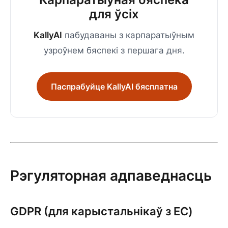
для ўсіх
KallyAI
пабудаваны з карпаратыўным
узроўнем бяспекі з першага дня.
Паспрабуйце KallyAI бясплатна
Рэгуляторная адпаведнасць
GDPR (для карыстальнікаў з ЕС)