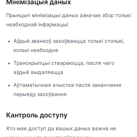
Мінімізацыя даных
Прынцып мінімізацыі даных азначае збор толькі
неабходнай інфармацыі:
Аўдыё званкоў захоўваецца толькі столькі,
колькі неабходна
Транскрыпцыі ствараюцца, пасля чаго
аўдыё выдаляецца
Аўтаматычная ачыстка пасля заканчэння
перыяду захоўвання
Кантроль доступу
Хто мае доступ да вашых даных важна не