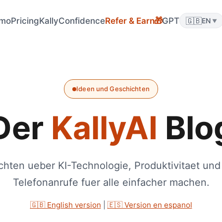
mo
Pricing
KallyConfidence
Refer & Earn
GPT
🇬🇧
🎁
EN
▼
Ideen und Geschichten
Der
KallyAI
Blo
hten ueber KI-Technologie, Produktivitaet und
Telefonanrufe fuer alle einfacher machen.
🇬🇧 English version
|
🇪🇸 Version en espanol