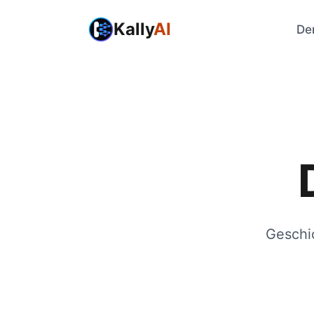
Kally
AI
De
Geschic