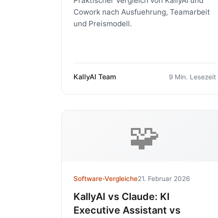
Praktischer Vergleich von KallyAI und
Cowork nach Ausfuehrung, Teamarbeit
und Preismodell.
KallyAI Team
9 Min. Lesezeit
🧩
Software-Vergleiche
21. Februar 2026
KallyAI vs Claude: KI
Executive Assistant vs