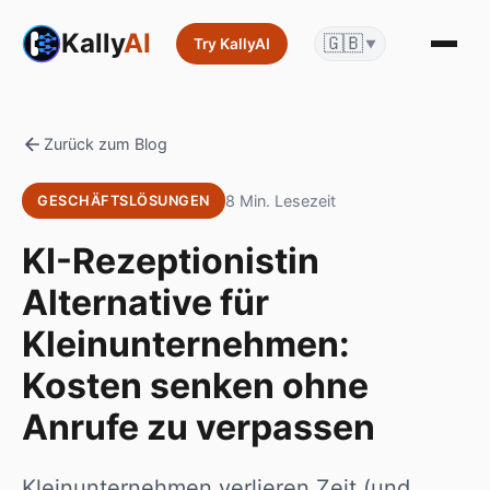
Kally
AI
🇬🇧
Try KallyAI
▼
Zurück zum Blog
8 Min. Lesezeit
GESCHÄFTSLÖSUNGEN
KI-Rezeptionistin
Alternative für
Kleinunternehmen:
Kosten senken ohne
Anrufe zu verpassen
Kleinunternehmen verlieren Zeit (und