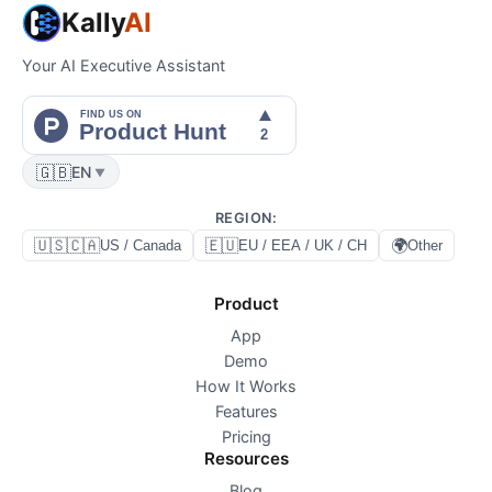
Kally
AI
Your AI Executive Assistant
🇬🇧
EN
▼
REGION
:
🇺🇸🇨🇦
🇪🇺
🌍
US / Canada
EU / EEA / UK / CH
Other
Product
App
Demo
How It Works
Features
Pricing
Resources
Blog