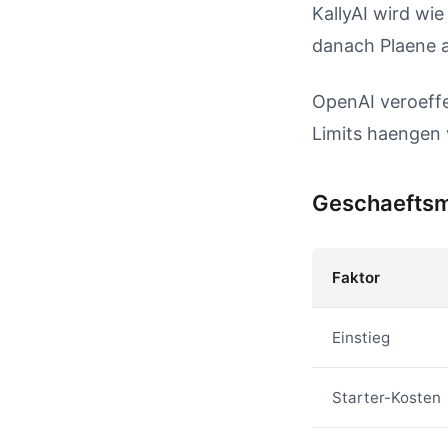
KallyAI wird wie
danach Plaene a
OpenAI veroeff
Limits haengen 
Geschaeftsmo
Faktor
Einstieg
Starter-Kosten