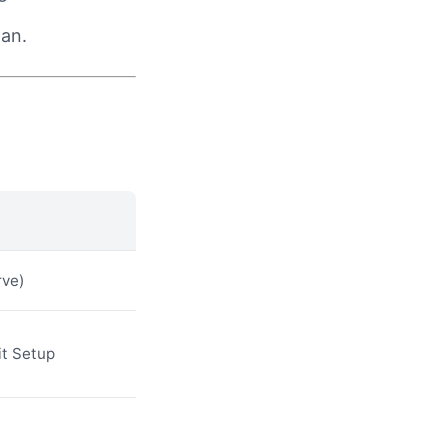
lan.
rve)
it Setup