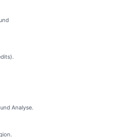
 und
dits).
 und Analyse.
gion.