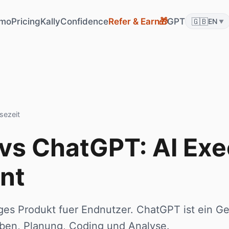
mo
Pricing
KallyConfidence
Refer & Earn
GPT
🇬🇧
🎁
EN
▼
sezeit
 vs ChatGPT: AI Exe
nt
rtiges Produkt fuer Endnutzer. ChatGPT ist ein 
iben, Planung, Coding und Analyse.