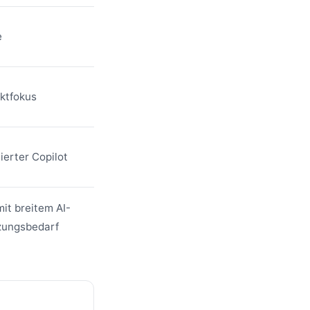
e
ktfokus
erter Copilot
it breitem AI-
zungsbedarf