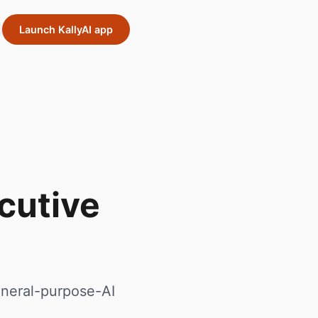
Launch KallyAI app
cutive
General-purpose-AI