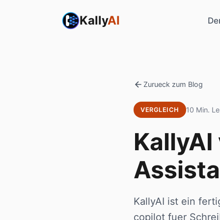
Kally
AI
De
Zurueck zum Blog
10 Min. Le
VERGLEICH
KallyAI
Assista
KallyAI ist ein fe
copilot fuer Schre