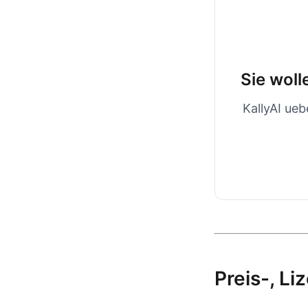
Sie woll
KallyAI ue
Preis-, L