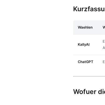
Kurzfass
Waehlen
W
E
KallyAI
A
ChatGPT
E
Wofuer di