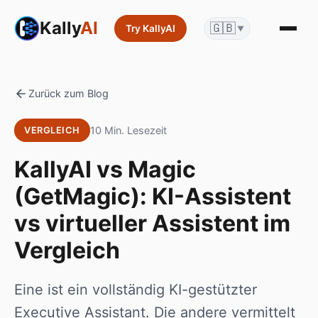
Kally
AI
🇬🇧
Try KallyAI
▼
Zurück zum Blog
10 Min. Lesezeit
VERGLEICH
KallyAI vs Magic
(GetMagic): KI-Assistent
vs virtueller Assistent im
Vergleich
Eine ist ein vollständig KI-gestützter
Executive Assistant. Die andere vermittelt