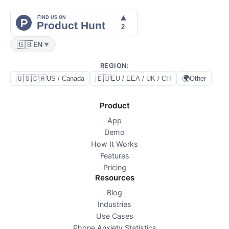
🇬🇧
EN
▼
REGION
:
🇺🇸🇨🇦
🇪🇺
🌍
US / Canada
EU / EEA / UK / CH
Other
Product
App
Demo
How It Works
Features
Pricing
Resources
Blog
Industries
Use Cases
Phone Anxiety Statistics