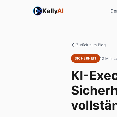
Kally
AI
De
Zurück zum Blog
12 Min. L
SICHERHEIT
KI-Exec
Sicherh
vollstä