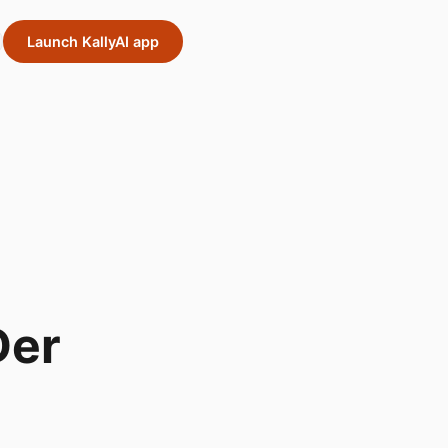
Launch KallyAI app
Der