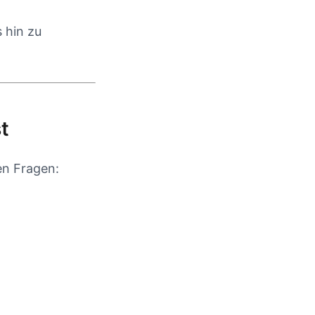
 hin zu
st
hen Fragen: