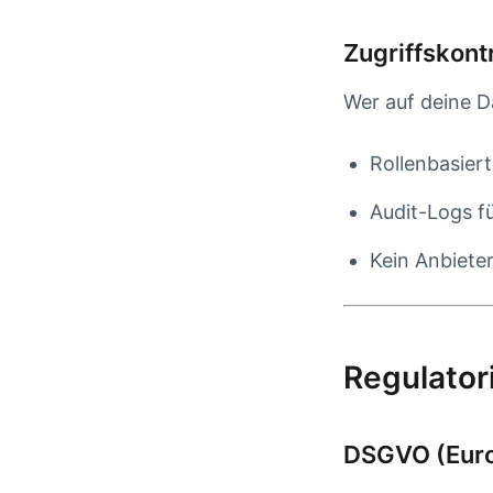
Zugriffskont
Wer auf deine D
Rollenbasier
Audit-Logs f
Kein Anbiete
Regulator
DSGVO (Euro