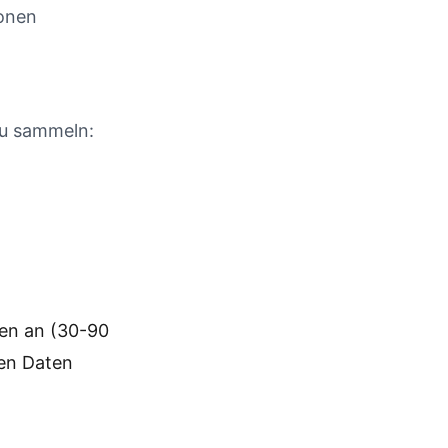
ionen
zu sammeln:
en an (30-90
hen Daten