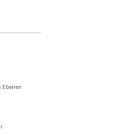
en Ebenen
n