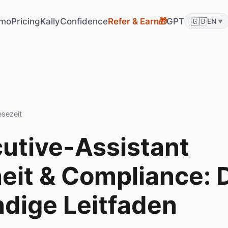
mo
Pricing
KallyConfidence
Refer & Earn
GPT
🇬🇧
🎁
EN
▼
esezeit
utive-Assistant
eit & Compliance: 
ndige Leitfaden