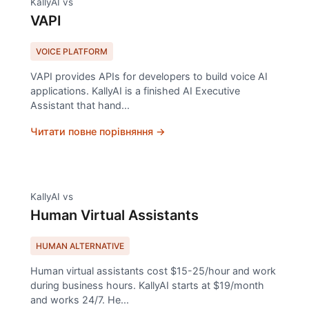
KallyAI vs
VAPI
VOICE PLATFORM
VAPI provides APIs for developers to build voice AI
applications. KallyAI is a finished AI Executive
Assistant that hand
...
Читати повне порівняння →
KallyAI vs
Human Virtual Assistants
HUMAN ALTERNATIVE
Human virtual assistants cost $15-25/hour and work
during business hours. KallyAI starts at $19/month
and works 24/7. He
...