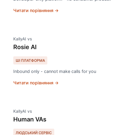
Читати порівняння →
KallyAI vs
Rosie AI
ШІ ПЛАТФОРМА
Inbound only - cannot make calls for you
Читати порівняння →
KallyAI vs
Human VAs
ЛЮДСЬКИЙ СЕРВІС