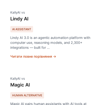
KallyAI vs
Lindy AI
AI ASSISTANT
Lindy AI 3.0 is an agentic automation platform with
computer use, reasoning models, and 2,300+
integrations — built for
...
Читати повне порівняння →
KallyAI vs
Magic AI
HUMAN ALTERNATIVE
Magic AI pairs human assistants with AI tools at