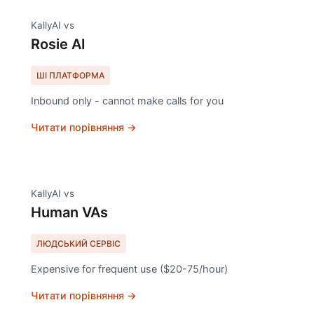
KallyAI vs
Rosie AI
ШІ ПЛАТФОРМА
Inbound only - cannot make calls for you
Читати порівняння →
KallyAI vs
Human VAs
ЛЮДСЬКИЙ СЕРВІС
Expensive for frequent use ($20-75/hour)
Читати порівняння →