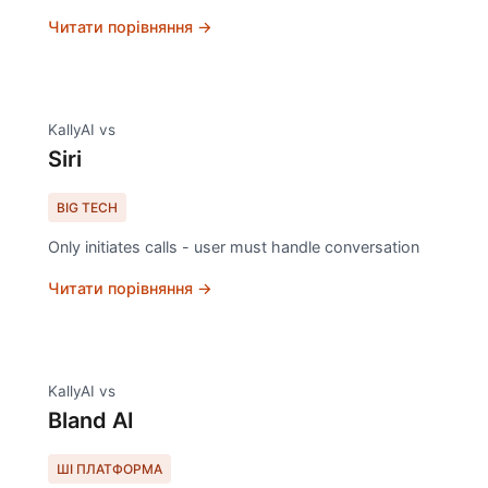
Читати порівняння →
KallyAI vs
Siri
BIG TECH
Only initiates calls - user must handle conversation
Читати порівняння →
KallyAI vs
Bland AI
ШІ ПЛАТФОРМА