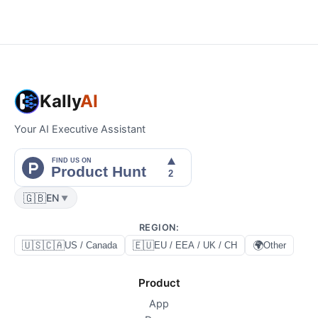
Kally
AI
Your AI Executive Assistant
🇬🇧
EN
▼
REGION
:
🇺🇸🇨🇦
🇪🇺
🌍
US / Canada
EU / EEA / UK / CH
Other
Product
App