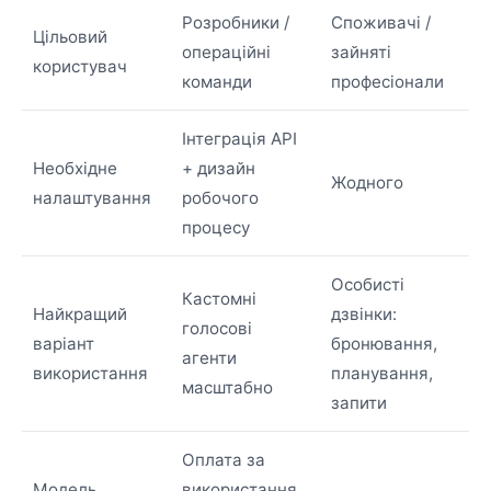
Розробники /
Споживачі /
Цільовий
операційні
зайняті
користувач
команди
професіонали
Інтеграція API
Необхідне
+ дизайн
Жодного
налаштування
робочого
процесу
Особисті
Кастомні
Найкращий
дзвінки:
голосові
варіант
бронювання,
агенти
використання
планування,
масштабно
запити
Оплата за
Модель
використання