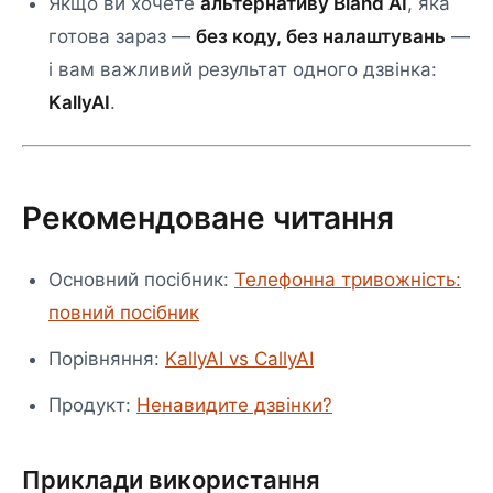
Якщо ви хочете
альтернативу Bland AI
, яка
готова зараз —
без коду, без налаштувань
—
і вам важливий результат одного дзвінка:
KallyAI
.
Рекомендоване читання
Основний посібник:
Телефонна тривожність:
повний посібник
Порівняння:
KallyAI vs CallyAI
Продукт:
Ненавидите дзвінки?
Приклади використання