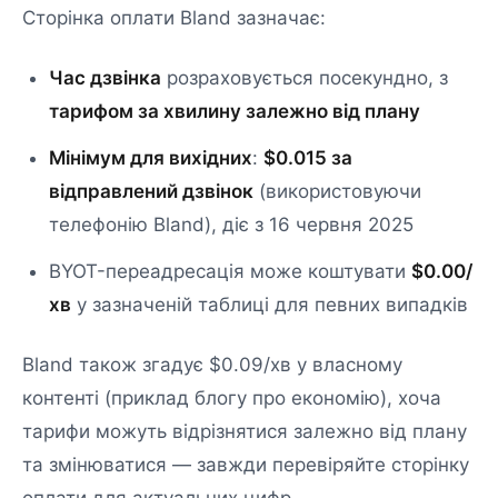
Сторінка оплати Bland зазначає:
Час дзвінка
розраховується посекундно, з
тарифом за хвилину залежно від плану
Мінімум для вихідних
:
$0.015 за
відправлений дзвінок
(використовуючи
телефонію Bland), діє з 16 червня 2025
BYOT-переадресація може коштувати
$0.00/
хв
у зазначеній таблиці для певних випадків
Bland також згадує $0.09/хв у власному
контенті (приклад блогу про економію), хоча
тарифи можуть відрізнятися залежно від плану
та змінюватися — завжди перевіряйте сторінку