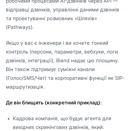
робочими процесами AI-дзвінків через API —
відправці дзвінків, управлінні даними дзвінків
та проектуванні розмовних «Шляхів»
(Pathways).
Якщо у вас є інженери і ви хочете тонкий
контроль (персони, параметри, вебхуки, логи
дзвінків, інтеграції), Bland надає цю площину.
Він також підтримує суміжні канали
(Голос/SMS/Чат) та корпоративні функції як SIP-
маршрутизація.
Де він блищить (конкретний приклад):
Кадрова компанія, що будує агента для
вихідних скринінгових дзвінків, який: