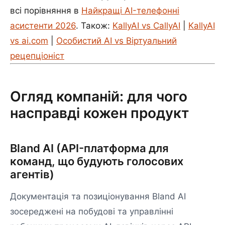
всі порівняння в
Найкращі AI-телефонні
асистенти 2026
. Також:
KallyAI vs CallyAI
|
KallyAI
vs ai.com
|
Особистий AI vs Віртуальний
рецепціоніст
Огляд компаній: для чого
насправді кожен продукт
Bland AI (API-платформа для
команд, що будують голосових
агентів)
Документація та позиціонування Bland AI
зосереджені на побудові та управлінні