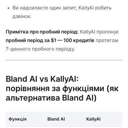
Ви надсилаєте один запит; KallyAI робить
дзвінок.
Примітка про пробний період:
KallyAI пропонує
пробний період за $1 — 100 кредитів
протягом
7-денного пробного періоду.
Bland AI vs KallyAI:
порівняння за функціями (як
альтернатива Bland AI)
Функція
Bland AI
KallyAI