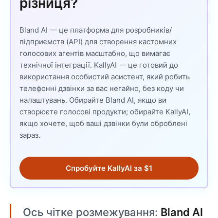
різниця?
Bland AI — це платформа для розробників/
підприємств (API) для створення кастомних
голосових агентів масштабно, що вимагає
технічної інтеграції. KallyAI — це готовий до
використання особистий асистент, який робить
телефонні дзвінки за вас негайно, без коду чи
налаштувань. Обирайте Bland AI, якщо ви
створюєте голосові продукти; обирайте KallyAI,
якщо хочете, щоб ваші дзвінки були оброблені
зараз.
Спробуйте KallyAI за $1
Ось чітке розмежування:
Bland AI