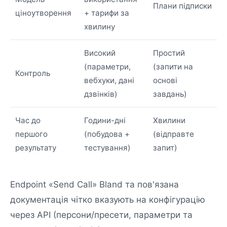
Плани підписки
ціноутворення
+ тарифи за
хвилину
Високий
Простий
(параметри,
(запити на
Контроль
вебхуки, дані
основі
дзвінків)
завдань)
Час до
Години-дні
Хвилини
першого
(побудова +
(відправте
результату
тестування)
запит)
Endpoint «Send Call» Bland та пов'язана
документація чітко вказують на конфігурацію
через API (персони/пресети, параметри та