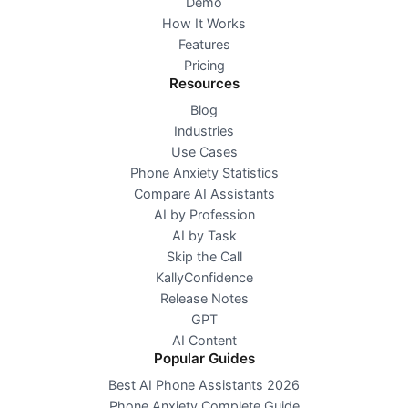
Demo
How It Works
Features
Pricing
Resources
Blog
Industries
Use Cases
Phone Anxiety Statistics
Compare AI Assistants
AI by Profession
AI by Task
Skip the Call
KallyConfidence
Release Notes
GPT
AI Content
Popular Guides
Best AI Phone Assistants 2026
Phone Anxiety Complete Guide