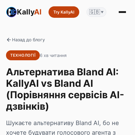
Kally
AI
🇬🇧
Try KallyAI
▼
Назад до блогу
6 хв читання
ТЕХНОЛОГІЇ
Альтернатива Bland AI:
KallyAI vs Bland AI
(Порівняння сервісів AI-
дзвінків)
Шукаєте альтернативу Bland AI, бо не
хочете будувати голосового агента з