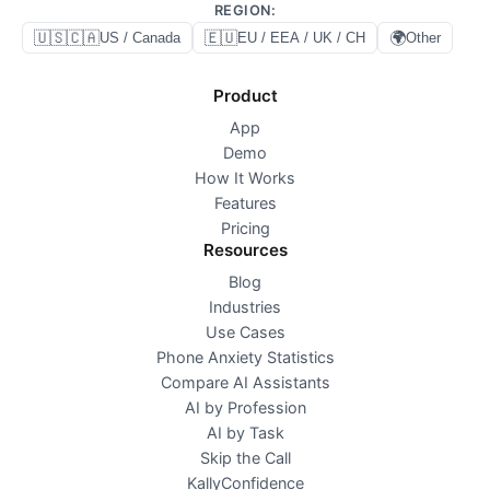
REGION
:
🇺🇸🇨🇦
🇪🇺
🌍
US / Canada
EU / EEA / UK / CH
Other
Product
App
Demo
How It Works
Features
Pricing
Resources
Blog
Industries
Use Cases
Phone Anxiety Statistics
Compare AI Assistants
AI by Profession
AI by Task
Skip the Call
KallyConfidence