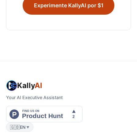
Experimente KallyAI por $1
Kally
AI
Your AI Executive Assistant
🇬🇧
EN
▼