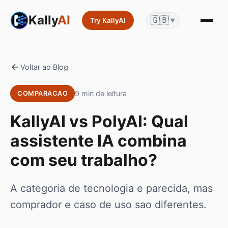
Kally
AI
🇬🇧
Try KallyAI
▼
Voltar ao Blog
9 min de leitura
COMPARACAO
KallyAI vs PolyAI: Qual
assistente IA combina
com seu trabalho?
A categoria de tecnologia e parecida, mas
comprador e caso de uso sao diferentes.