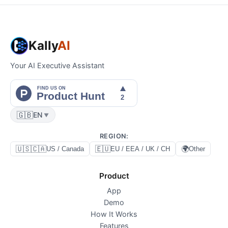
Kally
AI
Your AI Executive Assistant
🇬🇧
EN
▼
REGION
:
🇺🇸🇨🇦
🇪🇺
🌍
US / Canada
EU / EEA / UK / CH
Other
Product
App
Demo
How It Works
Features