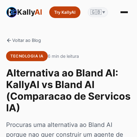
Kally
AI
🇬🇧
Try KallyAI
▼
Voltar ao Blog
6 min de leitura
TECNOLOGIA IA
Alternativa ao Bland AI:
KallyAI vs Bland AI
(Comparacao de Servicos
IA)
Procuras uma alternativa ao Bland AI
porque nao quer construir um agente de