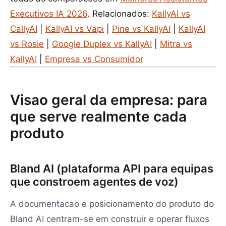
Executivos IA 2026
. Relacionados:
KallyAI vs
CallyAI
|
KallyAI vs Vapi
|
Pine vs KallyAI
|
KallyAI
vs Rosie
|
Google Duplex vs KallyAI
|
Mitra vs
KallyAI
|
Empresa vs Consumidor
Visao geral da empresa: para
que serve realmente cada
produto
Bland AI (plataforma API para equipas
que constroem agentes de voz)
A documentacao e posicionamento do produto do
Bland AI centram-se em construir e operar fluxos