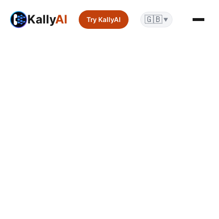
Kally
AI
🇬🇧
Try KallyAI
▼