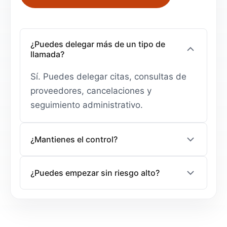
¿Puedes delegar más de un tipo de
llamada?
Sí. Puedes delegar citas, consultas de
proveedores, cancelaciones y
seguimiento administrativo.
¿Mantienes el control?
Sí. Tú defines el objetivo y recibes un
¿Puedes empezar sin riesgo alto?
resumen claro de cada gestión completada.
Sí. Puedes iniciar con una opción pagada
más ligera y ampliar cuando veas resultados.