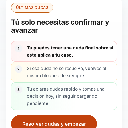
ÚLTIMAS DUDAS
Registro de ejecucion
✓
✓
Tú solo necesitas confirmar y
Integracion de calendario
✓
✓
avanzar
Cola prioritaria
—
—
Tú puedes tener una duda final sobre si
1
Grabaciones de llamadas
—
—
esto aplica a tu caso.
Soporte
Email
Email
Si esa duda no se resuelve, vuelves al
2
mismo bloqueo de siempre.
Precio
$1
$
19
/mo
Tú aclaras dudas rápido y tomas una
3
Tarifa excedente
N/A
N/A
$
decisión hoy, sin seguir cargando
pendiente.
Resolver dudas y empezar