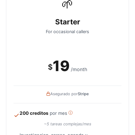
🌱
Starter
For occasional callers
19
$
/month
Asegurado por
Stripe
200 creditos
por mes
ⓘ
~5 tareas complejas/mes