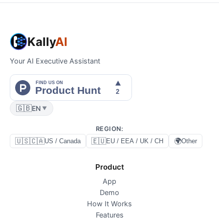
Kally
AI
Your AI Executive Assistant
🇬🇧
EN
▼
REGION
:
🇺🇸🇨🇦
🇪🇺
🌍
US / Canada
EU / EEA / UK / CH
Other
Product
App
Demo
How It Works
Features