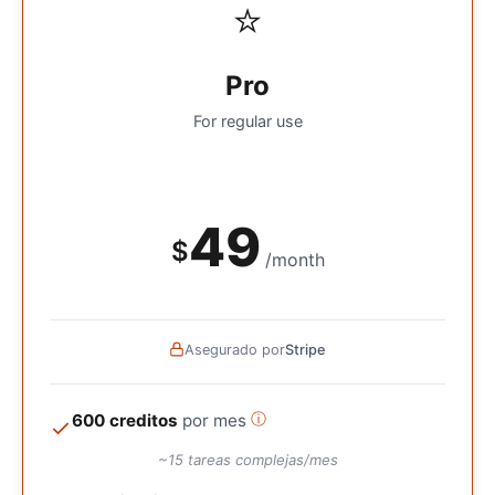
⭐
Pro
For regular use
49
$
/month
Asegurado por
Stripe
600 creditos
por mes
ⓘ
~15 tareas complejas/mes