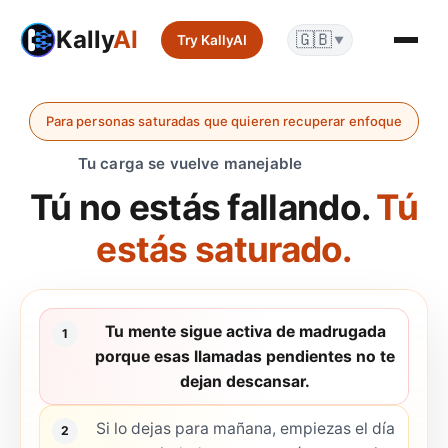
Kally
AI
🇬🇧
Try KallyAI
▼
Para personas saturadas que quieren recuperar enfoque
Tu carga se vuelve manejable
Tú no estás fallando.
Tú
estás saturado.
Tu mente sigue activa de madrugada
1
porque esas llamadas pendientes no te
dejan descansar.
Si lo dejas para mañana, empiezas el día
2