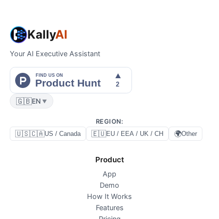
Kally
AI
Your AI Executive Assistant
🇬🇧
EN
▼
REGION
:
🇺🇸🇨🇦
🇪🇺
🌍
US / Canada
EU / EEA / UK / CH
Other
Product
App
Demo
How It Works
Features
Pricing