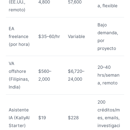
(EE.UU.,
4,800
57,600
a, flexible
remoto)
Bajo
EA
demanda,
freelance
$35–60/hr
Variable
por
(por hora)
proyecto
VA
20–40
offshore
$560–
$6,720–
hrs/seman
(Filipinas,
2,000
24,000
a, remoto
India)
200
Asistente
créditos/m
IA (KallyAI
$19
$228
es, emails,
Starter)
investigaci