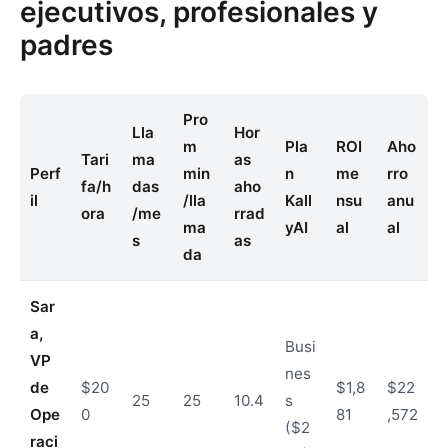
ejecutivos, profesionales y
padres
Pro
Lla
Hor
m
Pla
ROI
Aho
Tari
ma
as
Perf
min
n
me
rro
fa/h
das
aho
il
/lla
Kall
nsu
anu
ora
/me
rrad
ma
yAI
al
al
s
as
da
Sar
a,
Busi
VP
nes
de
$20
$1,8
$22
25
25
10.4
s
Ope
0
81
,572
($2
raci