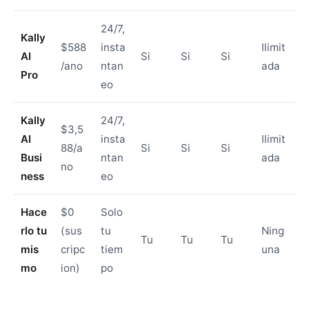
24/7,
Kally
$588
insta
Ilimit
AI
Si
Si
Si
/ano
ntan
ada
Pro
eo
Kally
24/7,
$3,5
AI
insta
Ilimit
88/a
Si
Si
Si
Busi
ntan
ada
no
ness
eo
Hace
$0
Solo
rlo tu
(sus
tu
Ning
Tu
Tu
Tu
mis
cripc
tiem
una
mo
ion)
po