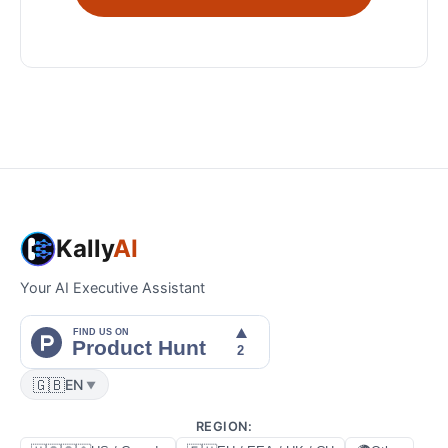
Kally
AI
Your AI Executive Assistant
🇬🇧
EN
▼
REGION
: