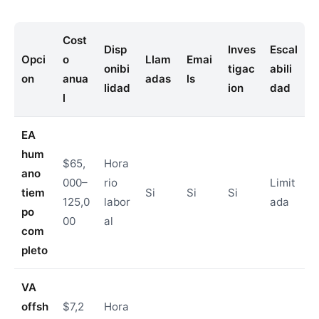
Cost
Disp
Inves
Escal
Opci
o
Llam
Emai
onibi
tigac
abili
on
anua
adas
ls
lidad
ion
dad
l
EA
hum
$65,
Hora
ano
000–
rio
Limit
tiem
Si
Si
Si
125,0
labor
ada
po
00
al
com
pleto
VA
offsh
$7,2
Hora