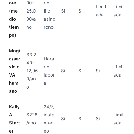
ore
00–
rio
Limit
Limit
(me
25,0
fijo,
Si
Si
ada
ada
dio
00/a
asinc
tiem
no
rono
po)
Magi
$3,2
c/ser
Hora
40–
vicio
rio
Limit
12,96
Si
Si
Si
VA
labor
ada
0/an
hum
al
o
ano
Kally
24/7,
AI
$228
insta
Ilimit
Si
Si
Si
Start
/ano
ntan
ada
er
eo