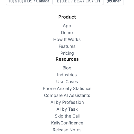
🇺🇸🇨🇦
🇪🇺
🌍
US / Canada
EU / EEA / UK / CH
Other
Product
App
Demo
How It Works
Features
Pricing
Resources
Blog
Industries
Use Cases
Phone Anxiety Statistics
Compare AI Assistants
AI by Profession
AI by Task
Skip the Call
KallyConfidence
Release Notes