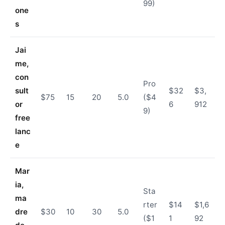
99)
one
s
Jai
me,
con
Pro
sult
$32
$3,
$75
15
20
5.0
($4
or
6
912
9)
free
lanc
e
Mar
ia,
Sta
ma
rter
$14
$1,6
dre
$30
10
30
5.0
($1
1
92