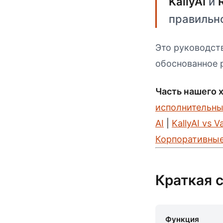
KallyAI
и
правильно
Это руководст
обоснованное 
Часть нашего 
исполнительны
AI
|
KallyAI vs V
Корпоративные
Краткая 
Функция