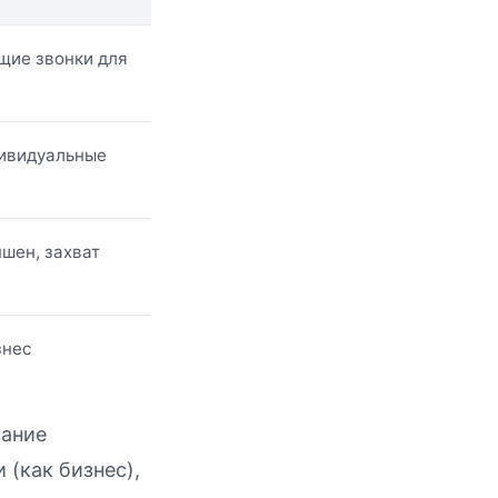
щие звонки для
дивидуальные
шен, захват
знес
вание
 (как бизнес),