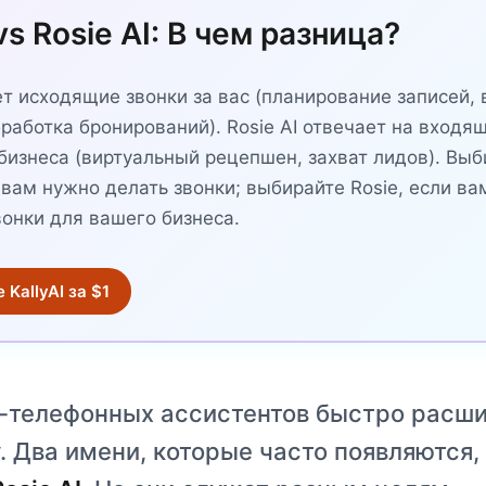
 vs Rosie AI: В чем разница?
ает исходящие звонки за вас (планирование записей,
бработка бронирований). Rosie AI отвечает на входя
бизнеса (виртуальный рецепшен, захват лидов). Выб
ли вам нужно делать звонки; выбирайте Rosie, если в
вонки для вашего бизнеса.
KallyAI за $1
-телефонных ассистентов быстро расши
. Два имени, которые часто появляются,