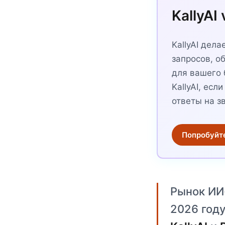
KallyAI
KallyAI дел
запросов, о
для вашего 
KallyAI, ес
ответы на з
Попробуйте 
Рынок ИИ
2026 году