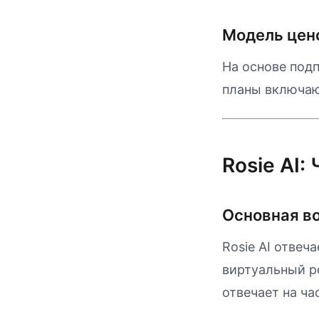
Модель цен
На основе подп
планы включаю
Rosie AI:
Основная в
Rosie AI отвеч
виртуальный р
отвечает на ча