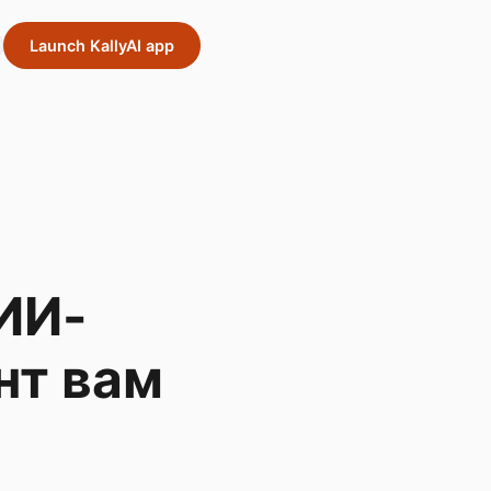
Launch KallyAI app
 ИИ-
нт вам