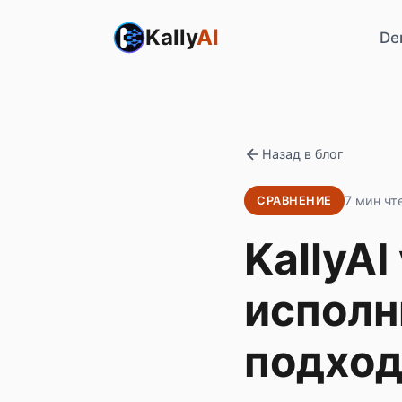
Kally
AI
De
Назад в блог
7 мин чт
СРАВНЕНИЕ
KallyAI
исполн
подход