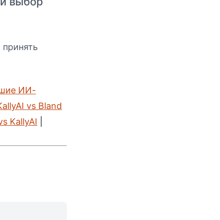
 и выбор
 принять
шие ИИ-
KallyAI vs Bland
vs KallyAI
|