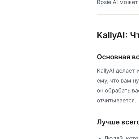
Rosie AI может
KallyAI: 
Основная в
KallyAI делает
ему, что вам 
он обрабатыва
отчитывается.
Лучше всего
Людей, кото