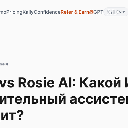
🎁
mo
Pricing
KallyConfidence
Refer & Earn
GPT
🇬🇧
EN
▼
ения
 vs Rosie AI: Какой
ительный ассисте
ит?