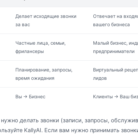
Делает исходящие звонки
Отвечает на входя
за вас
вашего бизнеса
Частные лица, семьи,
Малый бизнес, ин
фрилансеры
предприниматели
Планирование, запросы,
Виртуальный рецеп
время ожидания
лидов
Вы → Бизнес
Клиенты → Ваш би
 нужно
делать
звонки (записи, запросы, обслужи
ользуйте KallyAI. Если вам нужно
принимать
звонки