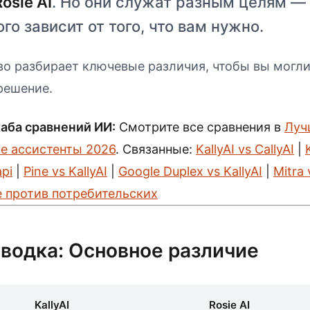
Rosie AI
. Но они служат разным целям —
го зависит от того, что вам нужно.
во разбирает ключевые различия, чтобы вы могли
решение.
хаба сравнений ИИ:
Смотрите все сравнения в
Луч
е ассистенты 2026
. Связанные:
KallyAI vs CallyAI
|
api
|
Pine vs KallyAI
|
Google Duplex vs KallyAI
|
Mitra 
 против потребительских
сводка: Основное различие
KallyAI
Rosie AI