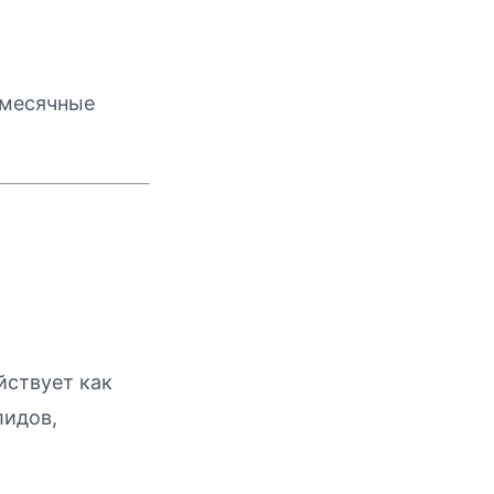
емесячные
йствует как
лидов,