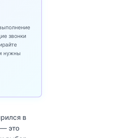
 выполнение
щие звонки
ирайте
ам нужны
рился в
 — это