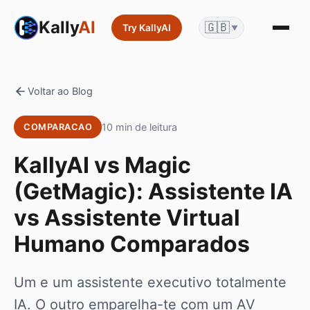
Kally
AI
🇬🇧
Try KallyAI
▼
Voltar ao Blog
10 min de leitura
COMPARACAO
KallyAI vs Magic
(GetMagic): Assistente IA
vs Assistente Virtual
Humano Comparados
Um e um assistente executivo totalmente
IA. O outro emparelha-te com um AV