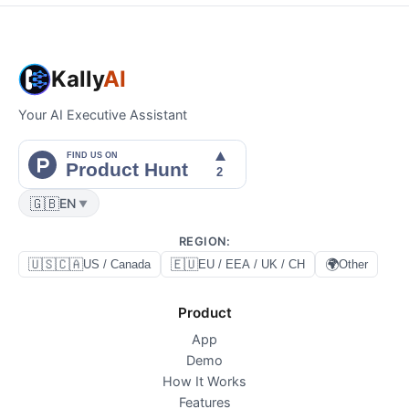
Kally
AI
Your AI Executive Assistant
🇬🇧
EN
▼
REGION
:
🇺🇸🇨🇦
🇪🇺
🌍
US / Canada
EU / EEA / UK / CH
Other
Product
App
Demo
How It Works
Features