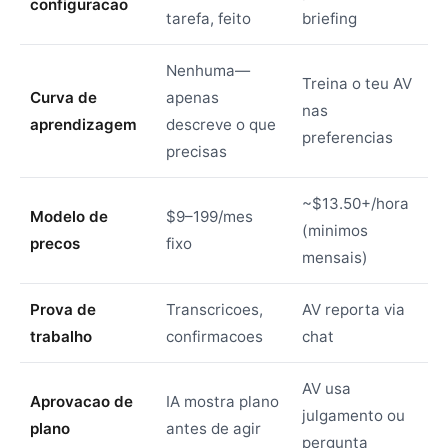
configuracao
tarefa, feito
briefing
Nenhuma—
Treina o teu AV
Curva de
apenas
nas
aprendizagem
descreve o que
preferencias
precisas
~$13.50+/hora
Modelo de
$9–199/mes
(minimos
precos
fixo
mensais)
Prova de
Transcricoes,
AV reporta via
trabalho
confirmacoes
chat
AV usa
Aprovacao de
IA mostra plano
julgamento ou
plano
antes de agir
pergunta