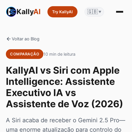
Kally
AI
🇬🇧
Try KallyAI
▼
Voltar ao Blog
10 min de leitura
COMPARAÇÃO
KallyAI vs Siri com Apple
Intelligence: Assistente
Executivo IA vs
Assistente de Voz (2026)
A Siri acaba de receber o Gemini 2.5 Pro—
uma enorme atualização para controlo do