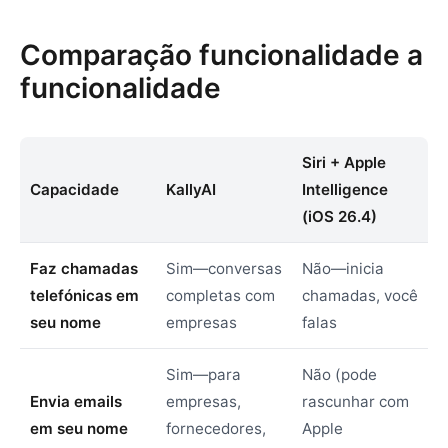
Comparação funcionalidade a
funcionalidade
Siri + Apple
Capacidade
KallyAI
Intelligence
(iOS 26.4)
Faz chamadas
Sim—conversas
Não—inicia
telefónicas em
completas com
chamadas, você
seu nome
empresas
falas
Sim—para
Não (pode
Envia emails
empresas,
rascunhar com
em seu nome
fornecedores,
Apple