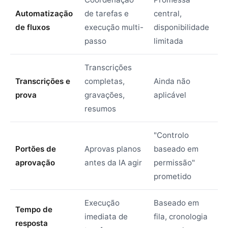
Automatização
de tarefas e
central,
de fluxos
execução multi-
disponibilidade
passo
limitada
Transcrições
Transcrições e
completas,
Ainda não
prova
gravações,
aplicável
resumos
"Controlo
Portões de
Aprovas planos
baseado em
aprovação
antes da IA agir
permissão"
prometido
Execução
Baseado em
Tempo de
imediata de
fila, cronologia
resposta