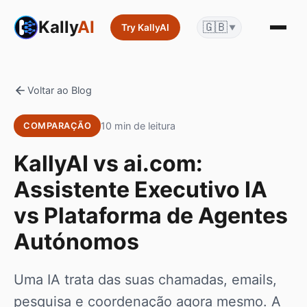
Kally
AI
🇬🇧
Try KallyAI
▼
Voltar ao Blog
10 min de leitura
COMPARAÇÃO
KallyAI vs ai.com:
Assistente Executivo IA
vs Plataforma de Agentes
Autónomos
Uma IA trata das suas chamadas, emails,
pesquisa e coordenação agora mesmo. A