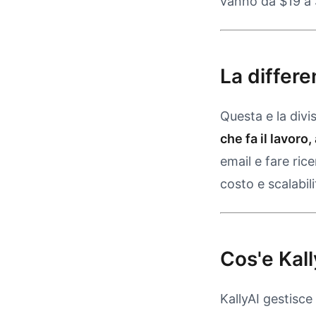
vanno da $19 a $
La differe
Questa e la divi
che fa il lavoro
email e fare ric
costo e scalabili
Cos'e Kall
KallyAI gestisce