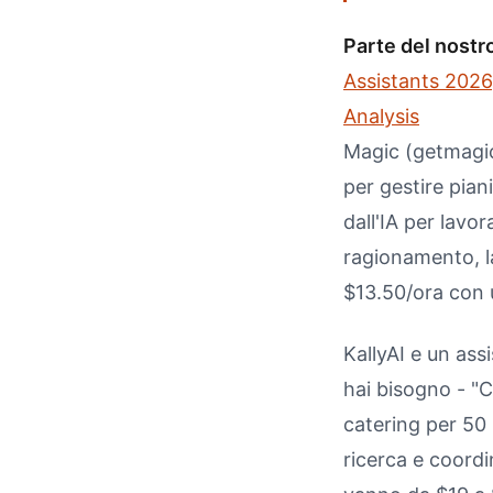
Parte del nostr
Assistants 2026
Analysis
Magic (getmagic
per gestire piani
dall'IA per lavo
ragionamento, l
$13.50/ora con 
KallyAI e un ass
hai bisogno - "
catering per 50 p
ricerca e coord