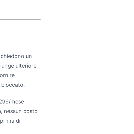
richiedono un
unge ulteriore
fornire
i bloccato.
 $299/mese
e, nessun costo
 prima di