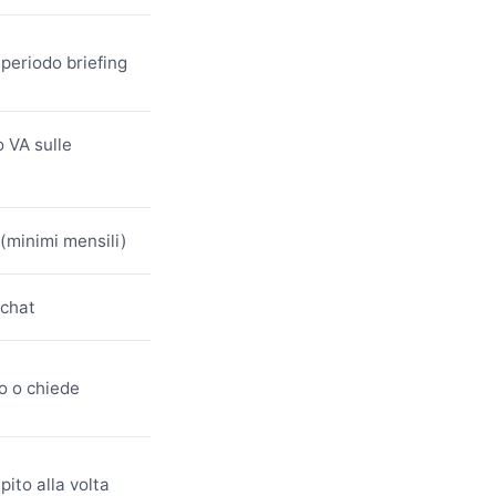
periodo briefing
o VA sulle
(minimi mensili)
 chat
o o chiede
ito alla volta