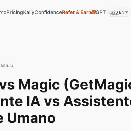
mo
Pricing
KallyConfidence
Refer & Earn
GPT
🇬🇧
🎁
EN
▼
 lettura
 vs Magic (GetMagi
nte IA vs Assistent
le Umano