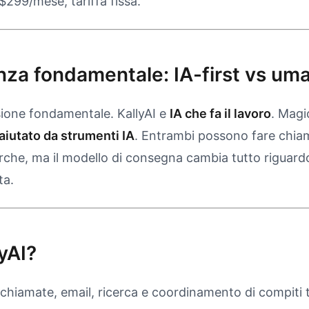
299/mese, tariffa fissa.
nza fondamentale: IA-first vs uma
sione fondamentale. KallyAI e
IA che fa il lavoro
. Magi
, aiutato da strumenti IA
. Entrambi possono fare chiam
erche, ma il modello di consegna cambia tutto riguardo
ta.
yAI?
 chiamate, email, ricerca e coordinamento di compiti tr