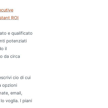
ecutive
istant ROI
to e qualificato
nti potenziati
o il
o da circa
crivi cio di cui
a opzioni
nate, email,
 voglia. I piani