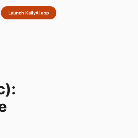
Launch KallyAI app
c):
e