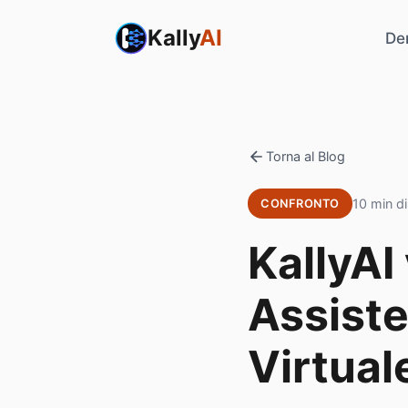
Kally
AI
De
Torna al Blog
10 min di
CONFRONTO
KallyAI
Assiste
Virtua