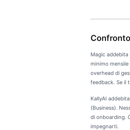
Confronto 
Magic addebita 
minimo mensile 
overhead di gesti
feedback. Se il 
KallyAI addebita
(Business). Nes
di onboarding. O
impegnarti.