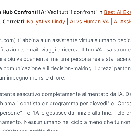
o Hub Confronti IA:
Vedi tutti i confronti in
Best AI Ex
. Correlati:
KallyAI vs Lindy
|
AI vs Human VA
|
AI Ass
.com) ti abbina a un assistente virtuale umano dedica
ficazione, email, viaggi e ricerca. Il tuo VA usa strume
rare piu velocemente, ma una persona reale sta facend
a comunicazione e il decision-making. I prezzi parton
un impegno mensile di ore.
istente esecutivo completamente alimentato da IA. Des
Chiama il dentista e riprogramma per giovedi" o "Cerc
ersone" - e l'IA lo gestisce dall'inizio alla fine. Telefo
inamento. Nessun umano nel ciclo a meno che tu non lo