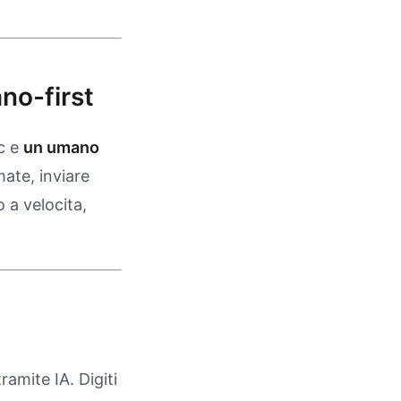
no-first
c e
un umano
ate, inviare
 a velocita,
amite IA. Digiti