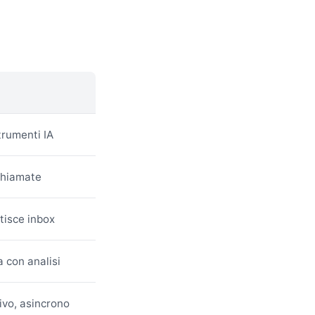
rumenti IA
chiamate
isce inbox
 con analisi
ivo, asincrono