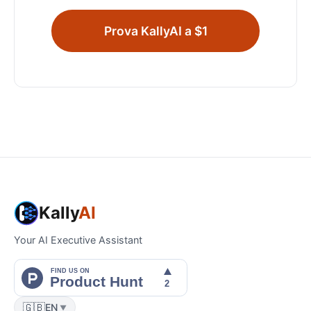
Prova KallyAI a $1
Kally
AI
Your AI Executive Assistant
🇬🇧
EN
▼