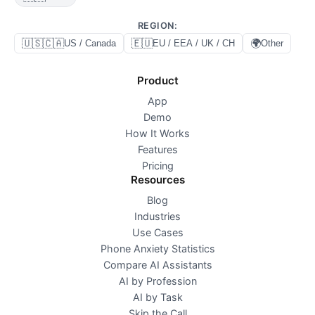
REGION
:
🇺🇸🇨🇦
🇪🇺
🌍
US / Canada
EU / EEA / UK / CH
Other
Product
App
Demo
How It Works
Features
Pricing
Resources
Blog
Industries
Use Cases
Phone Anxiety Statistics
Compare AI Assistants
AI by Profession
AI by Task
Skip the Call