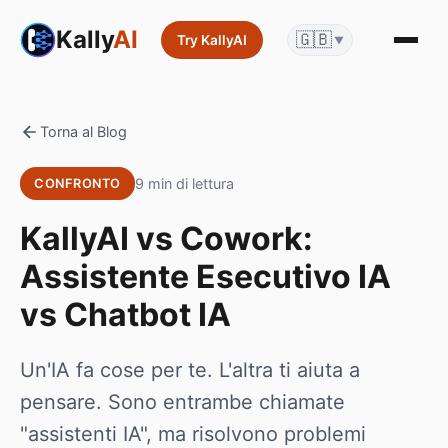
Kally
AI
🇬🇧
Try KallyAI
▼
Torna al Blog
9 min di lettura
CONFRONTO
KallyAI vs Cowork:
Assistente Esecutivo IA
vs Chatbot IA
Un'IA fa cose per te. L'altra ti aiuta a
pensare. Sono entrambe chiamate
"assistenti IA", ma risolvono problemi