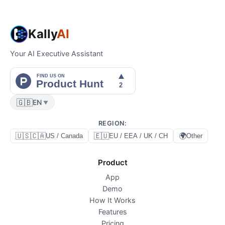
Kally
AI
Your AI Executive Assistant
🇬🇧
EN
▼
REGION
:
🇺🇸🇨🇦
🇪🇺
🌍
US / Canada
EU / EEA / UK / CH
Other
Product
App
Demo
How It Works
Features
Pricing