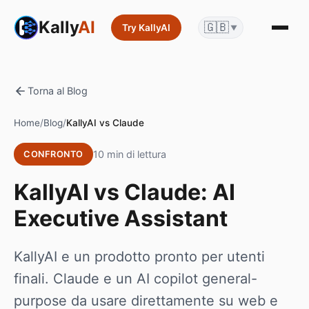
Kally
AI
🇬🇧
Try KallyAI
▼
Torna al Blog
Home
/
Blog
/
KallyAI vs Claude
10 min di lettura
CONFRONTO
KallyAI vs Claude: AI
Executive Assistant
KallyAI e un prodotto pronto per utenti
finali. Claude e un AI copilot general-
purpose da usare direttamente su web e