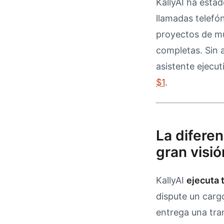
KallyAI ha esta
llamadas telefó
proyectos de mú
completas. Sin 
asistente ejecu
$1
.
La difere
gran visió
KallyAI
ejecuta 
dispute un carg
entrega una tra