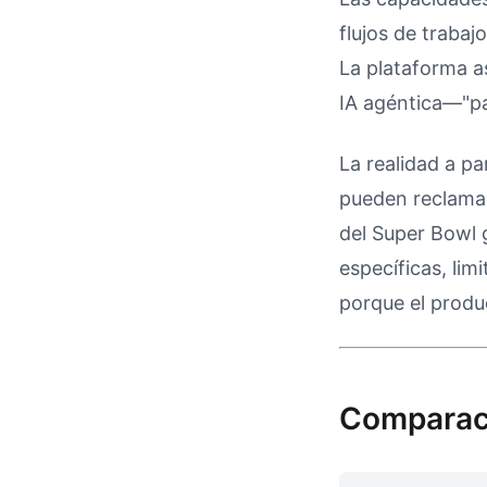
flujos de trabaj
La plataforma a
IA agéntica—"pa
La realidad a pa
pueden reclamar
del Super Bowl g
específicas, li
porque el produ
Comparaci