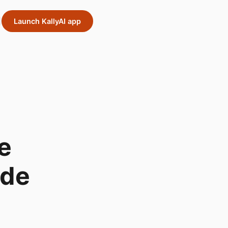
Launch KallyAI app
e
 de