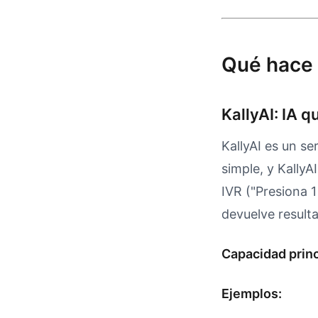
Qué hace 
KallyAI: IA 
KallyAI es un se
simple, y Kally
IVR ("Presiona 
devuelve result
Capacidad princ
Ejemplos: