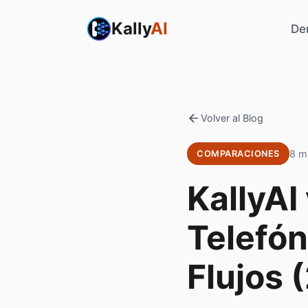
Kally
AI
De
Volver al Blog
8 mi
COMPARACIONES
KallyAI
Telefón
Flujos 