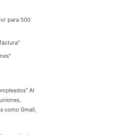
yor para 500
factura"
rnes"
empleados" AI
uniones,
as como Gmail,