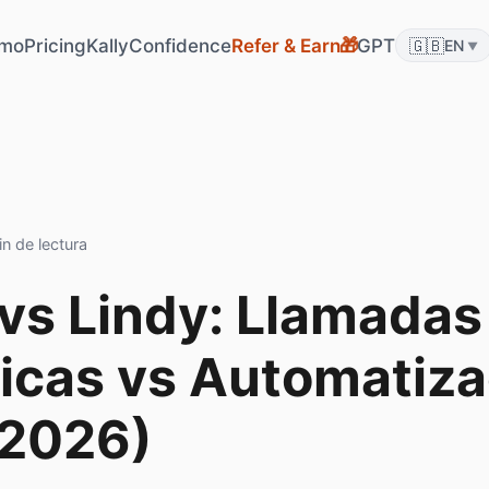
mo
Pricing
KallyConfidence
Refer & Earn
GPT
🇬🇧
🎁
EN
▼
n de lectura
 vs Lindy: Llamadas
icas vs Automatiza
(2026)