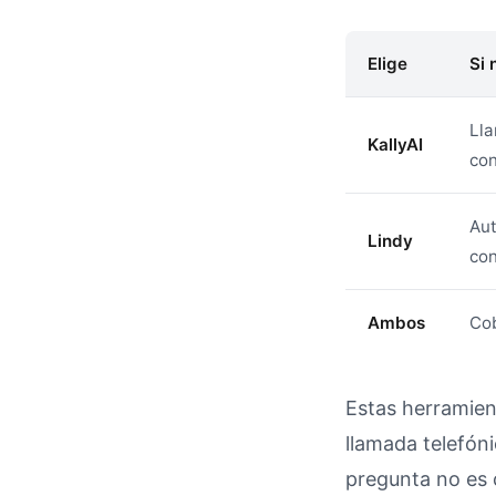
Elige
Si 
Lla
KallyAI
co
Aut
Lindy
con
Ambos
Cob
Estas herramien
llamada telefónic
pregunta no es c