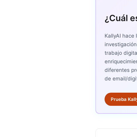
¿Cuál es
KallyAI hace
investigació
trabajo digit
enriquecimie
diferentes p
de email/dig
Prueba Kall