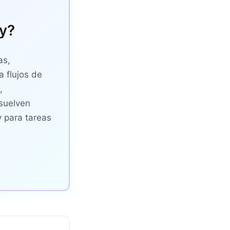
dy?
as,
 flujos de
,
esuelven
y para tareas