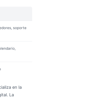
eedores, soporte
alendario,
o
aliza en la
ital. La