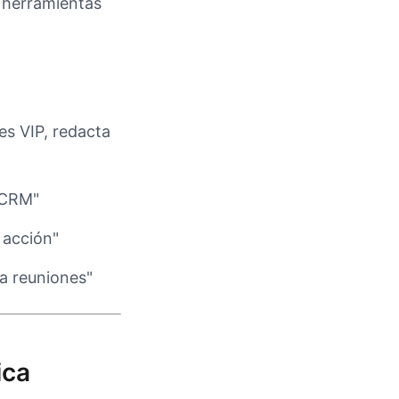
e herramientas
es VIP, redacta
l CRM"
 acción"
a reuniones"
ica