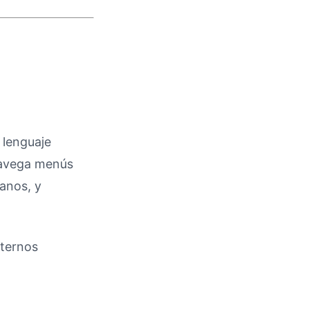
 lenguaje
 Navega menús
anos, y
xternos