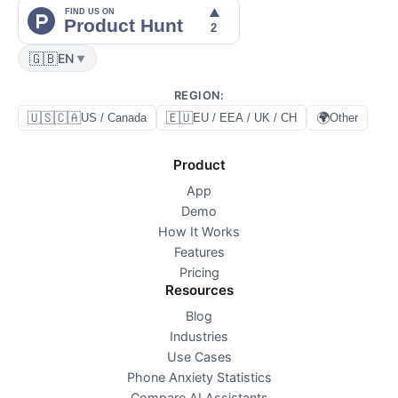
🇬🇧
EN
▼
REGION
:
🇺🇸🇨🇦
🇪🇺
🌍
US / Canada
EU / EEA / UK / CH
Other
Product
App
Demo
How It Works
Features
Pricing
Resources
Blog
Industries
Use Cases
Phone Anxiety Statistics
Compare AI Assistants