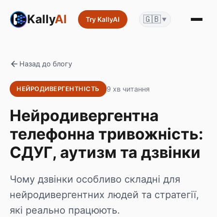
Kally
AI
🇬🇧
Try KallyAI
▼
Назад до блогу
9 хв читання
НЕЙРОДИВЕРГЕНТНІСТЬ
Нейродивергентна
телефонна тривожність:
СДУГ, аутизм та дзвінки
Чому дзвінки особливо складні для
нейродивергентних людей та стратегії,
які реально працюють.