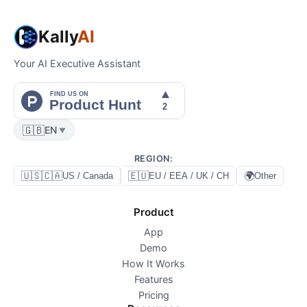
Kally
AI
Your AI Executive Assistant
🇬🇧
EN
▼
REGION
:
🇺🇸🇨🇦
🇪🇺
🌍
US / Canada
EU / EEA / UK / CH
Other
Product
App
Demo
How It Works
Features
Pricing