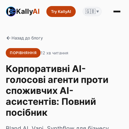
Kally
AI
🇬🇧
Try KallyAI
▼
Назад до блогу
12 хв читання
ПОРІВНЯННЯ
Корпоративні AI-
голосові агенти проти
споживчих AI-
асистентів: Повний
посібник
Bland AI, Vapi, Synthflow для бізнесу.