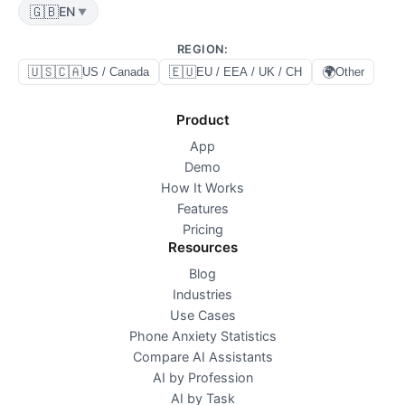
🇬🇧
EN
▼
REGION
:
🇺🇸🇨🇦
🇪🇺
🌍
US / Canada
EU / EEA / UK / CH
Other
Product
App
Demo
How It Works
Features
Pricing
Resources
Blog
Industries
Use Cases
Phone Anxiety Statistics
Compare AI Assistants
AI by Profession
AI by Task