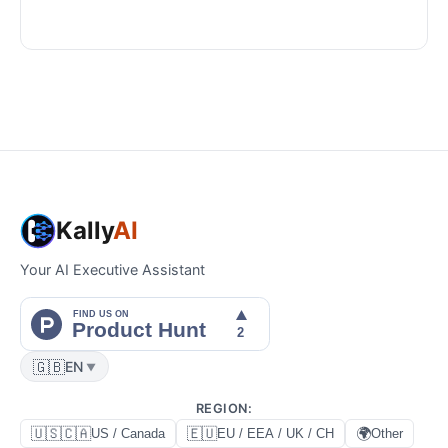
Kally
AI
Your AI Executive Assistant
🇬🇧
EN
▼
REGION
:
🇺🇸🇨🇦
🇪🇺
🌍
US / Canada
EU / EEA / UK / CH
Other