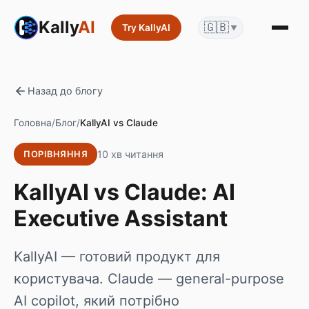
Kally
AI
🇬🇧
Try KallyAI
▼
Назад до блогу
Головна
/
Блог
/
KallyAI vs Claude
10 хв читання
ПОРІВНЯННЯ
KallyAI vs Claude: AI
Executive Assistant
KallyAI — готовий продукт для
користувача. Claude — general-purpose
AI copilot, який потрібно