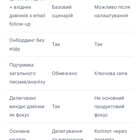
+ вхідних
Базовий
Можливо після
дзвінків з email
сценарій
налаштування
follow-up
Онбординг без
Так
Так
коду
Підтримка
загального
Обмежено
Ключова сила
письма/аналізу
Делеговані
Не основний
вихідні дзвінки
Так
продуктовий
як фокус
фокус
Основна
Делегування
Копілот через
модель
та виконання
промпти