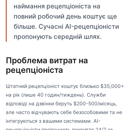
наймання рецепціоніста на
повний робочий день коштує ще
більше. Сучасні AI-рецепціоністи
пропонують середній шлях.
Проблема витрат на
рецепціоніста
Штатний рецепціоніст коштує близько $35,000+
на рік (лише 40 годин/тиждень). Служби
відповіді на дзвінки беруть $200-500/місяць,
але часто відчувають себе безособовими та не
інтегруються з вашими системами. AI-
рецепціоністи пропонують покриття 24/7 за