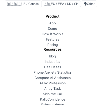
🇺🇸🇨🇦
🇪🇺
🌍
US / Canada
EU / EEA / UK / CH
Other
Product
App
Demo
How It Works
Features
Pricing
Resources
Blog
Industries
Use Cases
Phone Anxiety Statistics
Compare AI Assistants
AI by Profession
AI by Task
Skip the Call
KallyConfidence
Release Notes