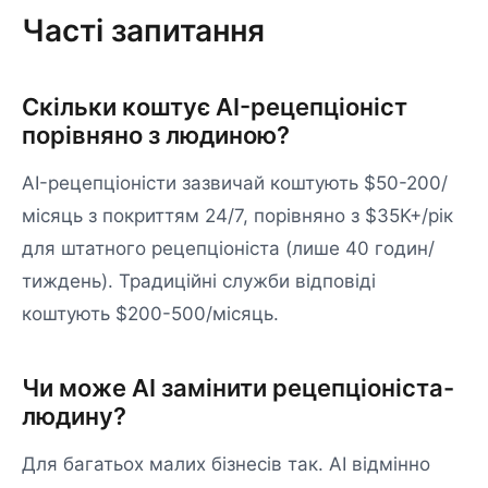
Часті запитання
Скільки коштує AI-рецепціоніст
порівняно з людиною?
AI-рецепціоністи зазвичай коштують $50-200/
місяць з покриттям 24/7, порівняно з $35K+/рік
для штатного рецепціоніста (лише 40 годин/
тиждень). Традиційні служби відповіді
коштують $200-500/місяць.
Чи може AI замінити рецепціоніста-
людину?
Для багатьох малих бізнесів так. AI відмінно