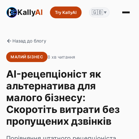
Kally
AI
🇬🇧
Try KallyAI
▼
Назад до блогу
8 хв читання
МАЛИЙ БІЗНЕС
AI-рецепціоніст як
альтернатива для
малого бізнесу:
Скоротіть витрати без
пропущених дзвінків
Порівняння штатного рецепціоніста,