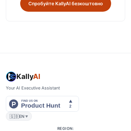
Спробуйте KallyAI безкоштовно
Kally
AI
Your AI Executive Assistant
🇬🇧
EN
▼
REGION
: