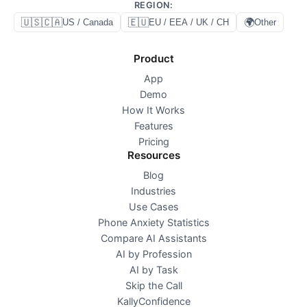
REGION
:
🇺🇸🇨🇦
🇪🇺
🌍
US / Canada
EU / EEA / UK / CH
Other
Product
App
Demo
How It Works
Features
Pricing
Resources
Blog
Industries
Use Cases
Phone Anxiety Statistics
Compare AI Assistants
AI by Profession
AI by Task
Skip the Call
KallyConfidence