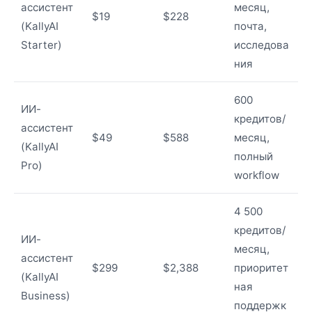
ассистент
месяц,
$19
$228
(KallyAI
почта,
Starter)
исследова
ния
600
ИИ-
кредитов/
ассистент
$49
$588
месяц,
(KallyAI
полный
Pro)
workflow
4 500
кредитов/
ИИ-
месяц,
ассистент
$299
$2,388
приоритет
(KallyAI
ная
Business)
поддержк