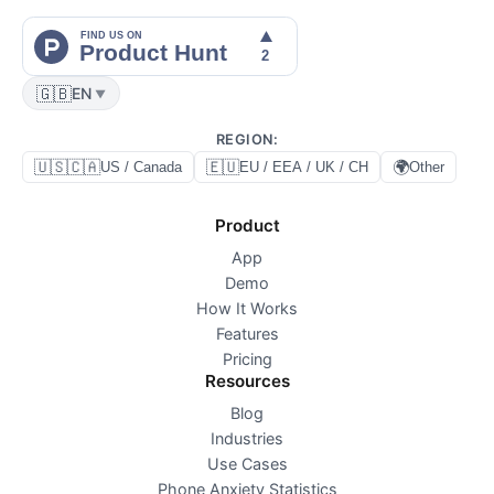
🇬🇧
EN
▼
REGION
:
🇺🇸🇨🇦
🇪🇺
🌍
US / Canada
EU / EEA / UK / CH
Other
Product
App
Demo
How It Works
Features
Pricing
Resources
Blog
Industries
Use Cases
Phone Anxiety Statistics