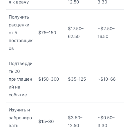
я к врачу
12.50
3.30
Получить
расценки
$17.50–
~$2.50–
от 5
$75–150
62.50
16.50
поставщик
ов
Подтверди
ть 20
приглашен
$150–300
$35–125
~$10–66
ий на
событие
Изучить и
заброниро
$3.50–
~$0.50–
$15–30
вать
12.50
3.30