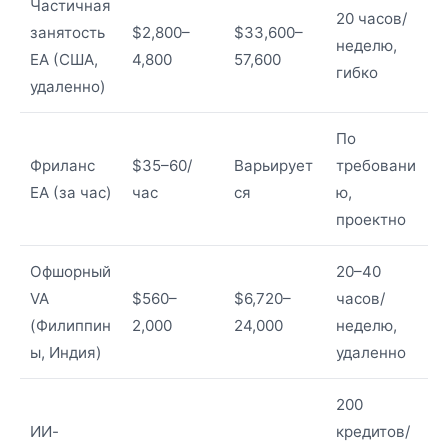
Частичная
20 часов/
занятость
$2,800–
$33,600–
неделю,
EA (США,
4,800
57,600
гибко
удаленно)
По
Фриланс
$35–60/
Варьирует
требовани
EA (за час)
час
ся
ю,
проектно
Офшорный
20–40
VA
$560–
$6,720–
часов/
(Филиппин
2,000
24,000
неделю,
ы, Индия)
удаленно
200
ИИ-
кредитов/