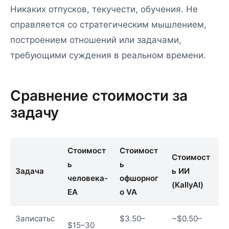
Никаких отпусков, текучести, обучения. Не
справляется со стратегическим мышлением,
построением отношений или задачами,
требующими суждения в реальном времени.
Сравнение стоимости за
задачу
Стоимост
Стоимост
Стоимост
ь
ь
Задача
ь ИИ
человека-
офшорног
(KallyAI)
EA
о VA
Записатьс
$3.50–
~$0.50–
$15–30