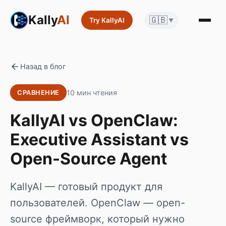
Kally
AI
🇬🇧
Try KallyAI
▼
Назад в блог
10 мин чтения
СРАВНЕНИЕ
KallyAI vs OpenClaw:
Executive Assistant vs
Open-Source Agent
KallyAI — готовый продукт для
пользователей. OpenClaw — open-
source фреймворк, который нужно