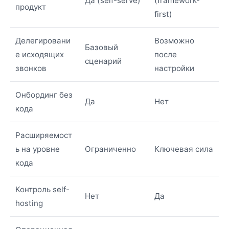
Да (self-serve)
(framework-
продукт
first)
Делегировани
Возможно
Базовый
е исходящих
после
сценарий
звонков
настройки
Онбординг без
Да
Нет
кода
Расширяемост
ь на уровне
Ограниченно
Ключевая сила
кода
Контроль self-
Нет
Да
hosting