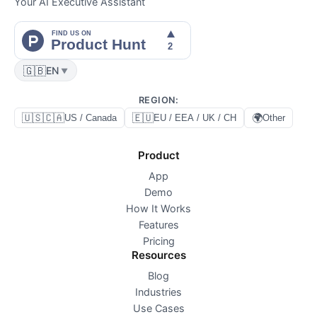
Your AI Executive Assistant
🇬🇧
EN
▼
REGION
:
🇺🇸🇨🇦
🇪🇺
🌍
US / Canada
EU / EEA / UK / CH
Other
Product
App
Demo
How It Works
Features
Pricing
Resources
Blog
Industries
Use Cases