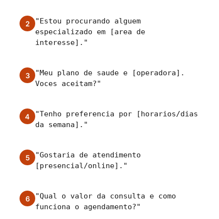
"Estou procurando alguem
2
especializado em [area de
interesse]."
"Meu plano de saude e [operadora].
3
Voces aceitam?"
"Tenho preferencia por [horarios/dias
4
da semana]."
"Gostaria de atendimento
5
[presencial/online]."
"Qual o valor da consulta e como
6
funciona o agendamento?"