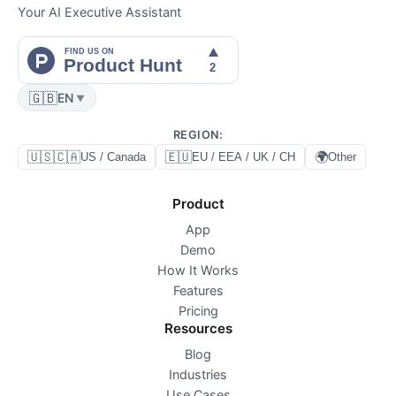
Your AI Executive Assistant
🇬🇧
EN
▼
REGION
:
🇺🇸🇨🇦
🇪🇺
🌍
US / Canada
EU / EEA / UK / CH
Other
Product
App
Demo
How It Works
Features
Pricing
Resources
Blog
Industries
Use Cases