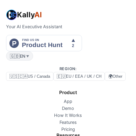
Kally
AI
Your AI Executive Assistant
🇬🇧
EN
▼
REGION
:
🇺🇸🇨🇦
🇪🇺
🌍
US / Canada
EU / EEA / UK / CH
Other
Product
App
Demo
How It Works
Features
Pricing
Resources