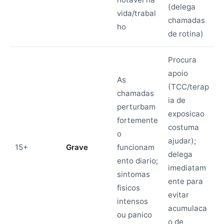
(delega
vida/trabal
chamadas
ho
de rotina)
Procura
apoio
As
(TCC/terap
chamadas
ia de
perturbam
exposicao
fortemente
costuma
o
ajudar);
15+
Grave
funcionam
delega
ento diario;
imediatam
sintomas
ente para
fisicos
evitar
intensos
acumulaca
ou panico
o de