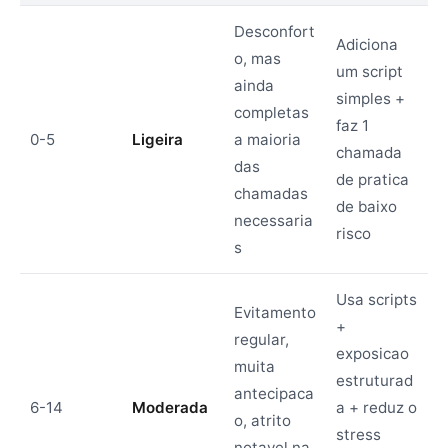
Desconfort
Adiciona
o, mas
um script
ainda
simples +
completas
faz 1
0-5
Ligeira
a maioria
chamada
das
de pratica
chamadas
de baixo
necessaria
risco
s
Usa scripts
Evitamento
+
regular,
exposicao
muita
estruturad
antecipaca
6-14
Moderada
a + reduz o
o, atrito
stress
notavel na