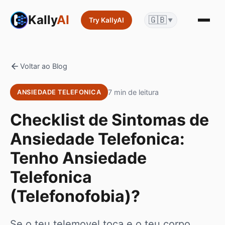
Kally
AI
🇬🇧
Try KallyAI
▼
Voltar ao Blog
7 min de leitura
ANSIEDADE TELEFONICA
Checklist de Sintomas de
Ansiedade Telefonica:
Tenho Ansiedade
Telefonica
(Telefonofobia)?
Se o teu telemovel toca e o teu corpo