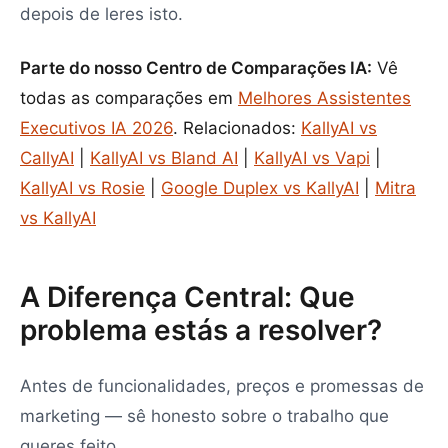
depois de leres isto.
Parte do nosso Centro de Comparações IA:
Vê
todas as comparações em
Melhores Assistentes
Executivos IA 2026
. Relacionados:
KallyAI vs
CallyAI
|
KallyAI vs Bland AI
|
KallyAI vs Vapi
|
KallyAI vs Rosie
|
Google Duplex vs KallyAI
|
Mitra
vs KallyAI
A Diferença Central: Que
problema estás a resolver?
Antes de funcionalidades, preços e promessas de
marketing — sê honesto sobre o trabalho que
queres feito.