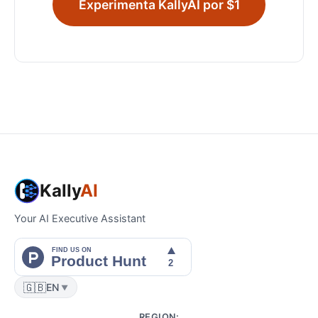
Experimenta KallyAI por $1
Kally
AI
Your AI Executive Assistant
🇬🇧
EN
▼
REGION
: