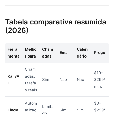
Tabela comparativa resumida
(2026)
Ferra
Melho
Cham
Calen
Email
Preço
menta
r para
adas
dário
Cham
$19–
KallyA
adas,
Sim
Nao
Nao
$299/
I
tarefa
mês
s reais
Autom
$0–
Limita
Lindy
atizaç
Sim
Sim
$299/
do