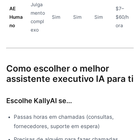
Julga
AE
$7–
mento
Huma
Sim
Sim
Sim
$60/h
compl
no
ora
exo
Como escolher o melhor
assistente executivo IA para ti
Escolhe KallyAI se...
Passas horas em chamadas (consultas,
fornecedores, suporte em espera)
Precisas de alguém para fazer chamadas