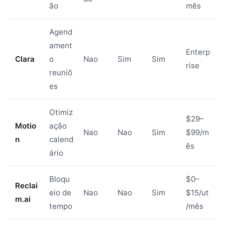
ão
mês
Agend
ament
Enterp
Clara
o
Nao
Sim
Sim
rise
reuniõ
es
Otimiz
$29–
Motio
ação
Nao
Nao
Sim
$99/m
n
calend
ês
ário
Bloqu
$0–
Reclai
eio de
Nao
Nao
Sim
$15/ut
m.ai
tempo
/mês