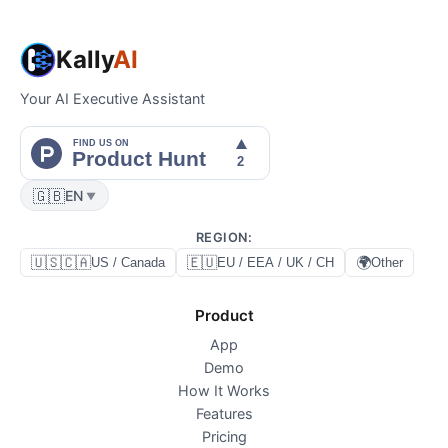
Kally
AI
Your AI Executive Assistant
🇬🇧
EN
▼
REGION
:
🇺🇸🇨🇦
🇪🇺
🌍
US / Canada
EU / EEA / UK / CH
Other
Product
App
Demo
How It Works
Features
Pricing