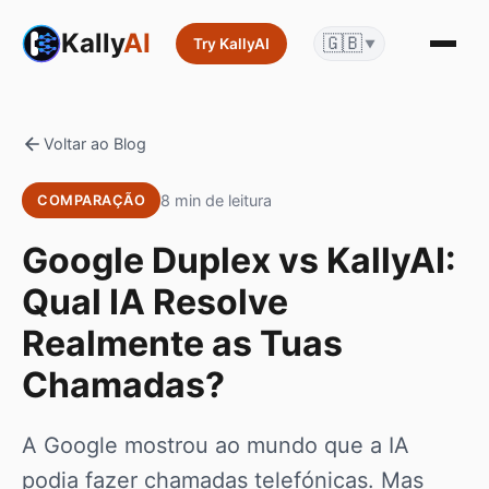
Kally
AI
🇬🇧
Try KallyAI
▼
Voltar ao Blog
8 min de leitura
COMPARAÇÃO
Google Duplex vs KallyAI:
Qual IA Resolve
Realmente as Tuas
Chamadas?
A Google mostrou ao mundo que a IA
podia fazer chamadas telefónicas. Mas