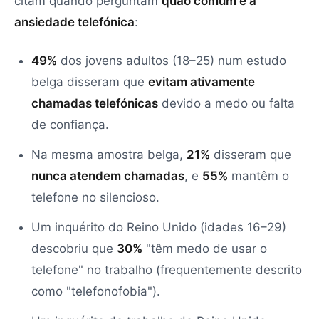
citam quando perguntam
quão comum é a
ansiedade telefónica
:
49%
dos jovens adultos (18–25) num estudo
belga disseram que
evitam ativamente
chamadas telefónicas
devido a medo ou falta
de confiança.
Na mesma amostra belga,
21%
disseram que
nunca atendem chamadas
, e
55%
mantêm o
telefone no silencioso.
Um inquérito do Reino Unido (idades 16–29)
descobriu que
30%
"têm medo de usar o
telefone" no trabalho (frequentemente descrito
como "telefonofobia").