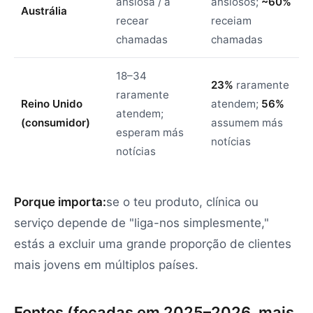
ansiosa / a
ansiosos;
~60%
Austrália
recear
receiam
chamadas
chamadas
18–34
23%
raramente
raramente
Reino Unido
atendem;
56%
atendem;
(consumidor)
assumem más
esperam más
notícias
notícias
Porque importa:
se o teu produto, clínica ou
serviço depende de "liga-nos simplesmente,"
estás a excluir uma grande proporção de clientes
mais jovens em múltiplos países.
Fontes (focadas em 2025–2026, mais