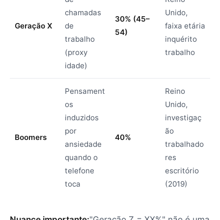
chamadas
Unido,
30% (45–
Geração X
de
faixa etária
54)
trabalho
inquérito
(proxy
trabalho
idade)
Pensament
Reino
os
Unido,
induzidos
investigaç
por
ão
Boomers
40%
ansiedade
trabalhado
quando o
res
telefone
escritório
toca
(2019)
Nuance importante:
"Geração Z = XX%" não é uma