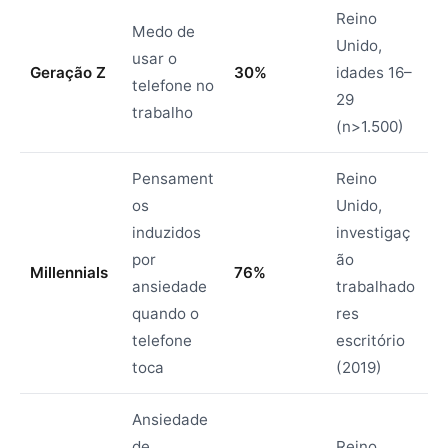
Reino
Medo de
Unido,
usar o
Geração Z
30%
idades 16–
telefone no
29
trabalho
(n>1.500)
Pensament
Reino
os
Unido,
induzidos
investigaç
por
ão
Millennials
76%
ansiedade
trabalhado
quando o
res
telefone
escritório
toca
(2019)
Ansiedade
de
Reino