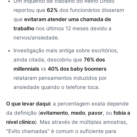
Um inquérito de trabalho do Reino Unido
reportou que
62%
dos funcionários disseram
que
evitaram atender uma chamada de
trabalho
nos últimos 12 meses devido a
nervos/ansiedade.
Investigação mais antiga sobre escritórios,
ainda citada, descobriu que
76% dos
millennials
vs
40% dos baby boomers
relataram pensamentos induzidos por
ansiedade quando o telefone toca.
O que levar daqui:
a percentagem exata depende
da definição (
evitamento
,
medo
,
pavor
, ou
fobia a
nível clínico
). Mas através de múltiplas amostras,
"Evito chamadas" é comum o suficiente para