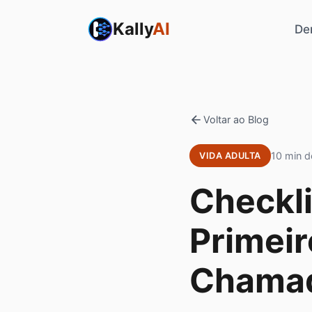
Kally
AI
De
Voltar ao Blog
10 min de
VIDA ADULTA
Checkl
Primei
Chamad