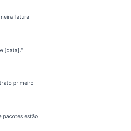
meira fatura
e [data]."
trato primeiro
e pacotes estão