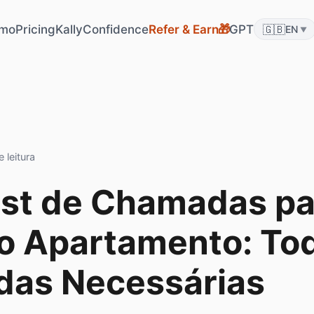
mo
Pricing
KallyConfidence
Refer & Earn
GPT
🇬🇧
🎁
EN
▼
 leitura
ist de Chamadas pa
ro Apartamento: To
as Necessárias