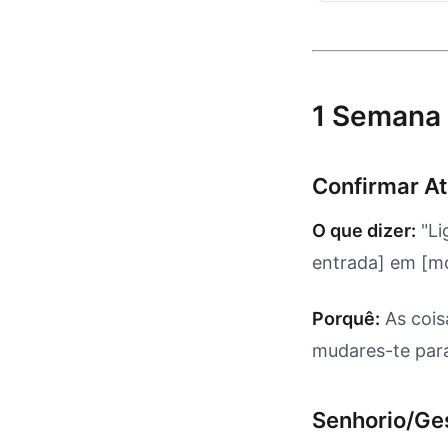
1 Semana
Confirmar At
O que dizer:
"Li
entrada] em [mo
Porquê:
As cois
mudares-te para
Senhorio/Ge