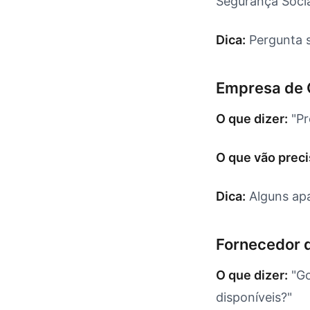
Segurança Socia
Dica:
Pergunta s
Empresa de G
O que dizer:
"Pr
O que vão preci
Dica:
Alguns apa
Fornecedor d
O que dizer:
"Go
disponíveis?"