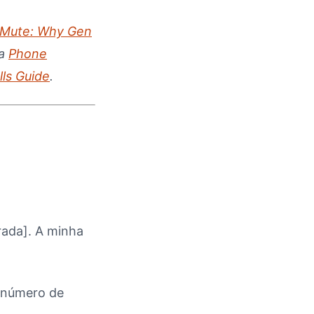
 Mute: Why Gen
ta
Phone
lls Guide
.
rada]. A minha
 número de