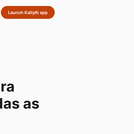
Launch KallyAI app
ra
das as