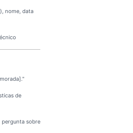
o), nome, data
técnico
[morada]."
sticas de
- pergunta sobre