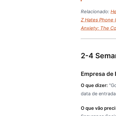
Relacionado:
He
Z Hates Phone C
Anxiety: The C
2-4 Sema
Empresa de E
O que dizer:
"Go
data de entrada 
O que vão preci